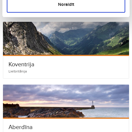
Liverpūle
Noraidīt
Lielbritānija
Koventrija
Lielbritānija
Aberdīna