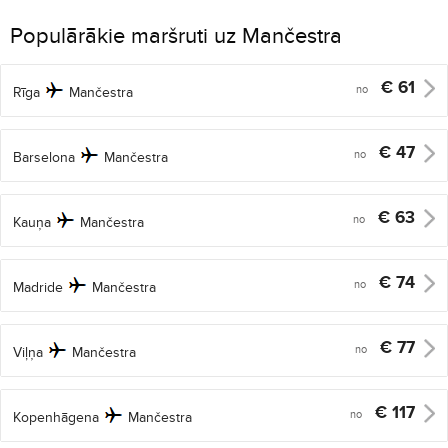
Populārākie maršruti uz Mančestra
€
61
no
Rīga
Mančestra
€
47
no
Barselona
Mančestra
€
63
no
Kauņa
Mančestra
€
74
no
Madride
Mančestra
€
77
no
Viļņa
Mančestra
€
117
no
Kopenhāgena
Mančestra