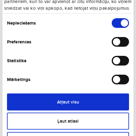
partneriem, kuri to var apvienot ar citu informāciju, ko viņiem
Londona
sniedzat vai ko viņi apkopo, kad lietojat viņu pakalpojumus.
Lielbritānija
Piekrišanas
Nepieciešams
izvēle
Preferences
Statistika
Edinburga
Mārketings
Lielbritānija
Atļaut visu
Ļaut atlasi