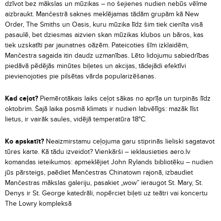
dzīvot bez mākslas un mūzikas – no šejienes nudien nebūs vēlme
aizbraukt. Mančestrā saknes meklējamas tādām grupām kā New
Order, The Smiths un Oasis, kuru mūzika līdz šim tiek cienīta visā
pasaulē, bet dziesmas aizvien skan mūzikas klubos un bāros, kas
tiek uzskatīti par jaunatnes oāzēm. Pateicoties šīm izklaidēm,
Mančestra sagaida itin daudz uzmanības. Lēto lidojumu sabiedrības
piedāvā pēdējās minūtes biļetes un akcijas, tādejādi efektīvi
pievienojoties pie pilsētas vārda popularizēšanas.
Kad ceļot?
Piemērotākais laiks ceļot sākas no aprīļa un turpinās līdz
oktobrim. Šajā laika posmā klimats ir nudien labvēlīgs: mazāk līst
lietus, ir vairāk saules, vidējā temperatūra 18°C.
Ko apskatīt?
Neaizmirstamu ceļojuma garu stiprinās lieliski sagatavot
tūres karte. Kā tādu izveidot? Vienkārši – ieklausieties aero.lv
komandas ieteikumos: apmeklējiet John Rylands bibliotēku – nudien
jūs pārsteigs, paēdiet Mančestras Chinatown rajonā, izbaudiet
Mančestras mākslas galeriju, pasakiet „wow” ieraugot St. Mary, St.
Denys ir St. George katedrāli, nopērciet biļeti uz teātri vai koncertu
The Lowry kompleksā