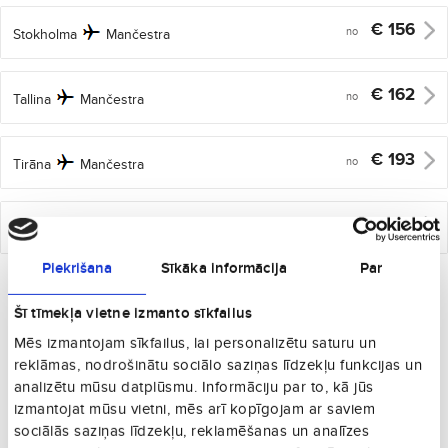
€
156
no
Stokholma
Mančestra
€
162
no
Tallina
Mančestra
€
193
no
Tirāna
Mančestra
€
206
no
Poznaņa
Mančestra
Piekrišana
Sīkāka informācija
Par
Citas Lielbritānija pilsētas, kuras varētu Jums
patikt
Šī tīmekļa vietne izmanto sīkfailus
Mēs izmantojam sīkfailus, lai personalizētu saturu un
reklāmas, nodrošinātu sociālo saziņas līdzekļu funkcijas un
analizētu mūsu datplūsmu. Informāciju par to, kā jūs
izmantojat mūsu vietni, mēs arī kopīgojam ar saviem
sociālās saziņas līdzekļu, reklamēšanas un analīzes