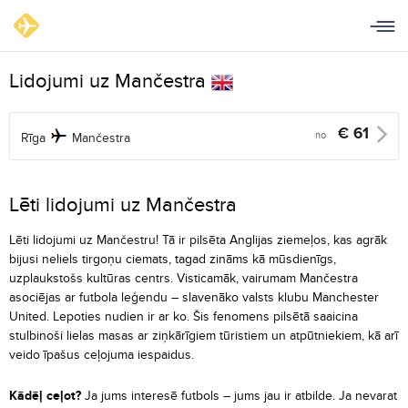
Lidojumi uz Mančestra
€
61
no
Rīga
Mančestra
Lēti lidojumi uz Mančestra
Lēti lidojumi uz Mančestru! Tā ir pilsēta Anglijas ziemeļos, kas agrāk
bijusi neliels tirgoņu ciemats, tagad zināms kā mūsdienīgs,
uzplaukstošs kultūras centrs. Visticamāk, vairumam Mančestra
asociējas ar futbola leģendu – slavenāko valsts klubu Manchester
United. Lepoties nudien ir ar ko. Šis fenomens pilsētā saaicina
stulbinoši lielas masas ar ziņkārīgiem tūristiem un atpūtniekiem, kā arī
veido īpašus ceļojuma iespaidus.
Kādēļ ceļot?
Ja jums interesē futbols – jums jau ir atbilde. Ja nevarat