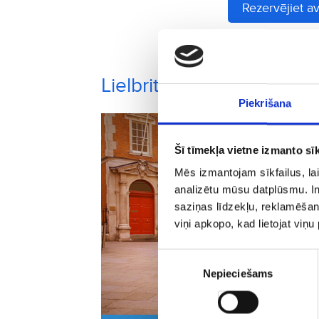
Rezervējiet av
Lielbritānija pilsētas, ku
Piekrišana
Šī tīmekļa vietne izmanto sīk
Mēs izmantojam sīkfailus, lai
analizētu mūsu datplūsmu. In
saziņas līdzekļu, reklamēšana
viņi apkopo, kad lietojat viņ
Piekrišanas
Nepieciešams
izvēle