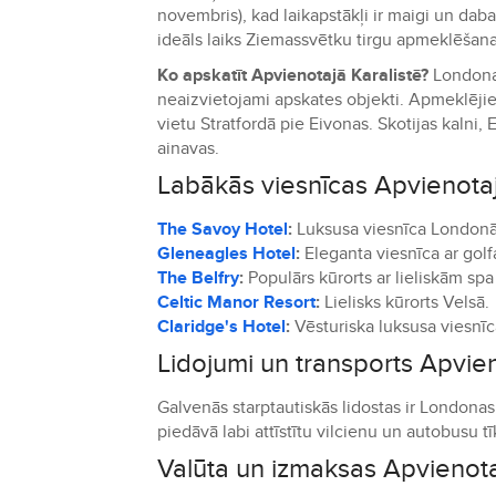
novembris), kad laikapstākļi ir maigi un daba
ideāls laiks Ziemassvētku tirgu apmeklēšana
Ko apskatīt Apvienotajā Karalistē?
Londonas
neaizvietojami apskates objekti. Apmeklēji
vietu Stratfordā pie Eivonas. Skotijas kaln
ainavas.
Labākās viesnīcas Apvienotaj
The Savoy Hotel
:
Luksusa viesnīca Londonā 
Gleneagles Hotel
:
Eleganta viesnīca ar golf
The Belfry
:
Populārs kūrorts ar lieliskām spa
Celtic Manor Resort
:
Lielisks kūrorts Velsā.
Claridge's Hotel
:
Vēsturiska luksusa viesnīc
Lidojumi un transports Apvien
Galvenās starptautiskās lidostas ir Londonas
piedāvā labi attīstītu vilcienu un autobusu t
Valūta un izmaksas Apvienota