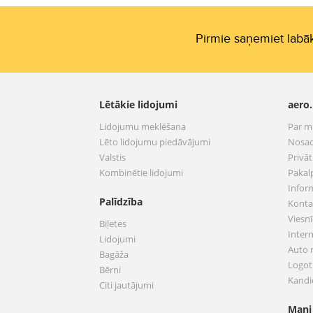
Pirmie saņemiet labāk
Lētākie lidojumi
aero.
Lidojumu meklēšana
Par 
Lēto lidojumu piedāvājumi
Nosac
Valstis
Privā
Kombinētie lidojumi
Pakal
Infor
Palīdzība
Konta
Viesnī
Biļetes
Inter
Lidojumi
Auto
Bagāža
Logoti
Bērni
Kandi
Citi jautājumi
Mani