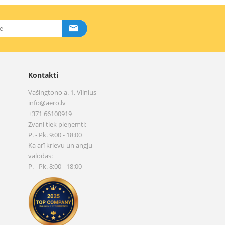
Kontakti
Vašingtono a. 1, Vilnius
info@aero.lv
+371 66100919
Zvani tiek pieņemti:
P. - Pk. 9:00 - 18:00
Ka arī krievu un angļu
valodās:
P. - Pk. 8:00 - 18:00