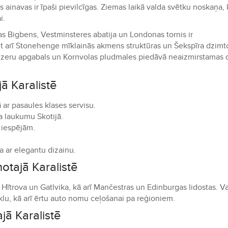
s ainavas ir īpaši pievilcīgas. Ziemas laikā valda svētku noskaņa, k
i.
 Bigbens, Vestminsteres abatija un Londonas tornis ir
et arī Stonehenge mīklainās akmens struktūras un Šekspīra dzimt
i, Ezeru apgabals un Kornvolas pludmales piedāvā neaizmirstamas
ā Karalistē
ar pasaules klases servisu.
a laukumu Skotijā.
 iespējām.
a ar elegantu dizainu.
otajā Karalistē
 Hītrova un Gatlvika, kā arī Mančestras un Edinburgas lidostas. Va
īklu, kā arī ērtu auto nomu ceļošanai pa reģioniem.
jā Karalistē