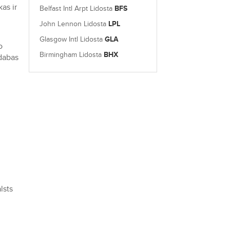
as ir
Belfast Intl Arpt Lidosta
BFS
John Lennon Lidosta
LPL
Glasgow Intl Lidosta
GLA
o
Birmingham Lidosta
BHX
 dabas
lsts