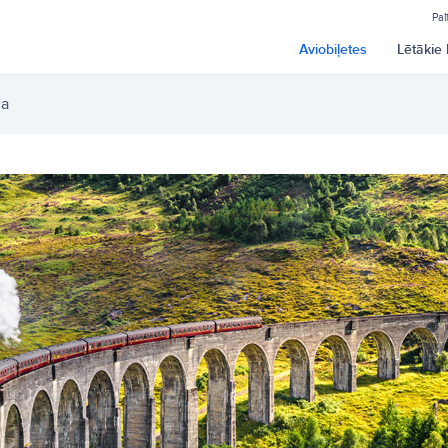
Pal
Aviobiļetes
Lētākie 
ja