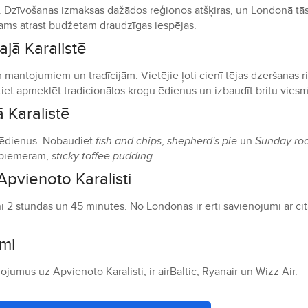
BP). Dzīvošanas izmaksas dažādos reģionos atšķiras, un Londonā tās
jams atrast budžetam draudzīgas iespējas.
ajā Karalistē
m mantojumiem un tradīcijām. Vietējie ļoti cienī tējas dzeršanas r
stiet apmeklēt tradicionālos krogu ēdienus un izbaudīt britu viesm
 Karalistē
s ēdienus. Nobaudiet
fish and chips
,
shepherd's pie
un
Sunday roa
, piemēram,
sticky toffee pudding
.
Apvienoto Karalisti
 2 stundas un 45 minūtes. No Londonas ir ērti savienojumi ar ci
mi
jumus uz Apvienoto Karalisti, ir airBaltic, Ryanair un Wizz Air.