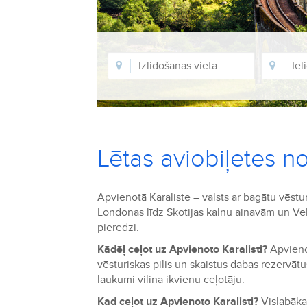
Lētas aviobiļetes no
Apvienotā Karaliste – valsts ar bagātu vēst
Londonas līdz Skotijas kalnu ainavām un Vel
pieredzi.
Kādēļ ceļot uz Apvienoto Karalisti?
Apvieno
vēsturiskas pilis un skaistus dabas rezervāt
laukumi vilina ikvienu ceļotāju.
Kad ceļot uz Apvienoto Karalisti?
Vislabākai