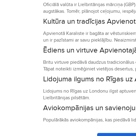
Oficiālā valūta ir Lielbritānijas mārciņa (G
augstākas. Tomēr, plānojot ceļojumu, iespē
Kultūra un tradīcijas Apvienot
Apvienotā Karaliste ir bagāta ar vēsturiskie
un ir pazīstami ar savu pieklājību. Neaizmir
Ēdiens un virtuve Apvienotajā
Britu virtuve piedāvā daudzus tradicionālu
Tāpat noteikti izmēģiniet vietējos desertus
Lidojuma ilgums no Rīgas uz 
Lidojums no Rīgas uz Londonu ilgst aptuveni
Lielbritānijas pilsētām.
Aviokompānijas un savienoju
Populārākās aviokompānijas, kas piedāvā lido