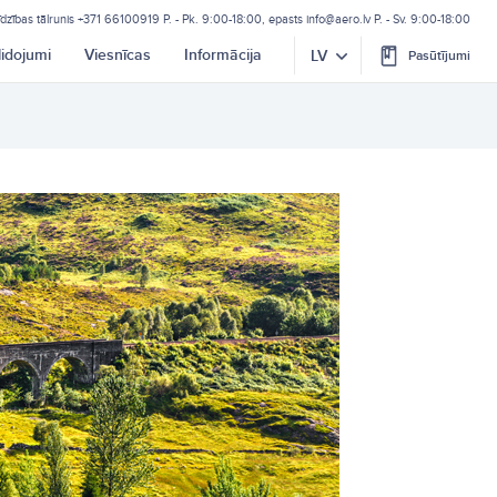
īdzības tālrunis
+371 66100919
P. - Pk. 9:00-18:00, epasts
info@aero.lv
P. - Sv. 9:00-18:00
lidojumi
Viesnīcas
Informācija
LV
Pasūtījumi