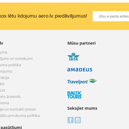
os lētu lidojumu aero.lv piedāvājumus!
lv
Mūsu partneri
mums
ījumi un noteikumi
tuma politika
pojumu
mācija
kti
cas
nets ārzemēs
 noma
Sekojiet mums
pi un kontakti presei
dātu privātuma politika
 pasūtījumi