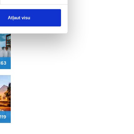
46
Atļaut visu
63
119