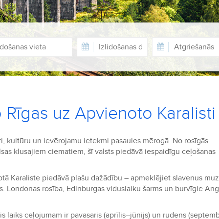
 Rīgas uz Apvienoto Karalisti
uri, kultūru un ievērojamu ietekmi pasaules mērogā. No rosīgās
sas klusajiem ciematiem, šī valsts piedāvā iespaidīgu ceļošanas
tā Karaliste piedāvā plašu dažādību – apmeklējiet slavenus muz
us. Londonas rosība, Edinburgas viduslaiku šarms un burvīgie Angl
s laiks ceļojumam ir pavasaris (aprīlis–jūnijs) un rudens (septemb