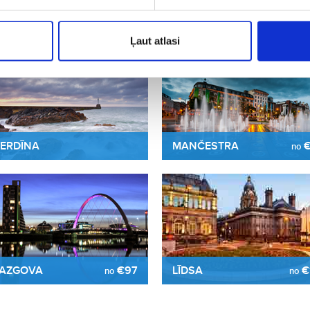
€39
no
LIVERPŪLE
€
no
Ļaut atlasi
ERDĪNA
MANČESTRA
€
no
AZGOVA
€97
LĪDSA
€
no
no