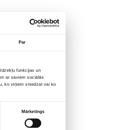
Par
īdzekļu funkcijas un
jam ar saviem sociālās
u, ko viņiem sniedzat vai ko
53
Mārketings