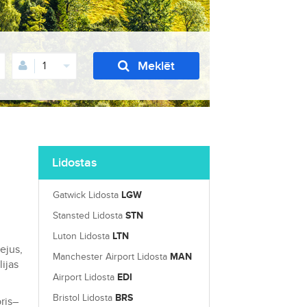
Meklēt
1
Lidostas
Gatwick Lidosta
LGW
Stansted Lidosta
STN
Luton Lidosta
LTN
ejus,
Manchester Airport Lidosta
MAN
ijas
Airport Lidosta
EDI
Bristol Lidosta
BRS
ris–