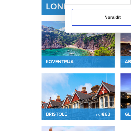
LONDONA
Noraidīt
KOVENTRIJA
AB
BRISTOLE
€63
GL
no