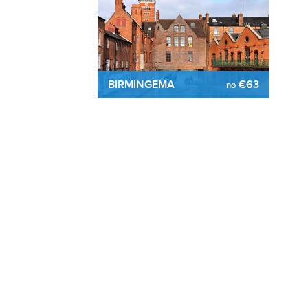
BIRMINGEMA
€63
no