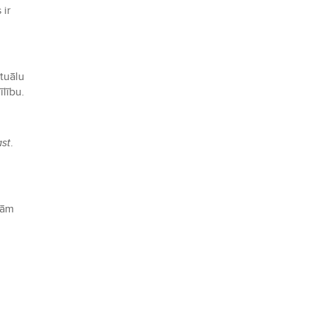
 ir
ituālu
īlību.
st
.
tām