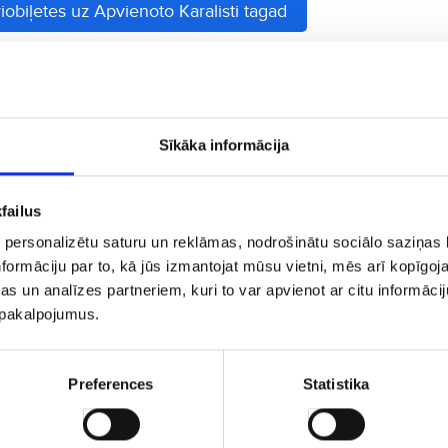
iobiļetes uz Apvienoto Karalisti tagad
ras varētu Jums patikt
Sīkāka informācija
failus
 personalizētu saturu un reklāmas, nodrošinātu sociālo saziņas l
formāciju par to, kā jūs izmantojat mūsu vietni, mēs arī kopīgo
s un analīzes partneriem, kuri to var apvienot ar citu informācij
EDINBURGA
€
no
u pakalpojumus.
Preferences
Statistika