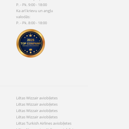
P. - Pk. 9:00 - 18:00
Ka arī krievu un angļu
valodās:
P. - Pk. 8:00 - 18:00
Lētas Wizzair aviobiļetes
Lētas Wizzair aviobiļetes
Lētas Wizzair aviobiļetes
Lētas Wizzair aviobiļetes
Lētas Turkish Airlines aviobiļetes