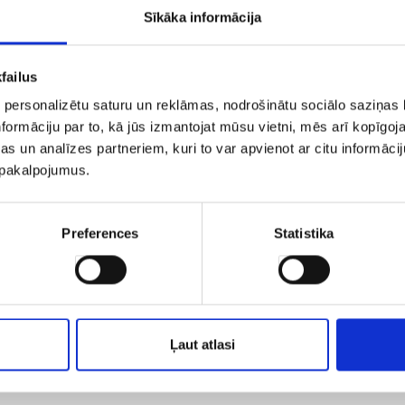
Sīkāka informācija
failus
 personalizētu saturu un reklāmas, nodrošinātu sociālo saziņas l
 kuras varētu Jums patikt
formāciju par to, kā jūs izmantojat mūsu vietni, mēs arī kopīgo
s un analīzes partneriem, kuri to var apvienot ar citu informācij
u pakalpojumus.
Preferences
Statistika
ESUNDA
STAVANGERA
Ļaut atlasi