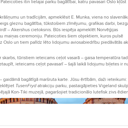
 Pateicoties itin lielajai parku bagātībai, katru pavasari Oslo kļūst
as krāšņumu un tradīcijām, apmeklēsit E. Munka, viena no slavenā
eigs gleznu bagātība, tūkstošiem zīmējumu, grafikas darbi, bezg
sirdī – Akershus cietoksnis. Būs iespēja apmeklēt Norvēģijas
gu maiņas ceremoniju. Pateicoties šiem objektiem, kuros pulsē
 uz Oslo un tiem palīdz lēto lidojumu aviosabiedrību piedāvātās ak
r skarbs, tūristiem ieteicams ceļot vasarā – gaisa temperatūra tad
etaupīt, ieteicams ceļot pavasarī – šajā laikā lidojumu biļetes ir 
– gaidāmā bagātīgā maršruta karte. Jūsu ērtībām, daži ieteikumi:
eklējiet
TusenFryd
atrakciju parku, pastaigājieties Vigeland skul
ējajā Kon-Tiki muzejā, pagaršojiet tradicionālo lutefisk zivs ēdie