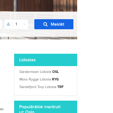
Meklēt
1
Lidostas
Gardermoen Lidosta
OSL
Moss Rygge Lidosta
RYG
Sandefjord Torp Lidosta
TRF
Populārākie maršruti
jas
uz Oslo