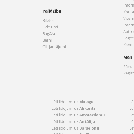
Infor
Palīdzība
Konta
Viesnī
Biļetes
Inter
Lidojumi
Auto
Bagāža
Logoti
Bērni
Kandi
Citi jautājumi
Mani
Pārva
Reģis
Lēti lidojumi uz
Malagu
Lē
Lēti lidojumi uz
Alikanti
Lē
Lēti lidojumi uz
Amsterdamu
Lē
Lēti lidojumi uz
Antāliju
Lē
Lēti lidojumi uz
Barselonu
Lē