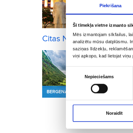
Piekrišana
Šī tīmekļa vietne izmanto sīk
Mēs izmantojam sīkfailus, lai
Citas Norvēģija pilsētas,
analizētu mūsu datplūsmu. In
saziņas līdzekļu, reklamēšana
viņi apkopo, kad lietojat viņ
Piekrišanas
Nepieciešams
izvēle
BERGENA
ĀL
Noraidīt