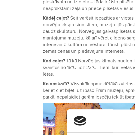
piestrāvota un izlolota – tāda ir Oslo pilsēta.
neaprakstāmi zaļa un priecē pilsētas viesus.
Kādēļ ceļot?
Šeit varēsit iepazīties ar viet
norvēģu ekspresionistiem, muzeju: jūs pārst
daudz skulptūru. Norvēģijas galvaspilsētas 
mantojuma muzeju, kā arī vērot cildeno sar
interesantā kultūra un vēsture, tūristi plūst
zemās cenas un piedāvājumi internetā.
Kad ceļot?
Tā kā Norvēģijas klimats nudien i
svārstās no 18°C līdz 23°C. Tiem, kuri vēlas i
lētas.
Ko apskatīt?
Visvairāk apmeklētākās vietas 
ķeriet ciet biļeti uz īpašo Fram muzeju, apm
parkā, nepalaidiet garām iespēju iekļūt īpatn