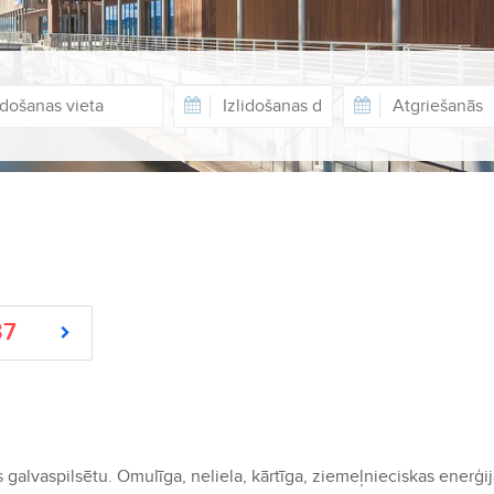
37
 galvaspilsētu. Omulīga, neliela, kārtīga, ziemeļnieciskas enerģi