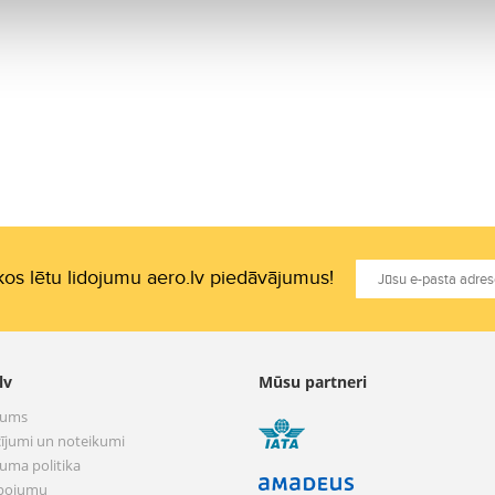
os lētu lidojumu aero.lv piedāvājumus!
lv
Mūsu partneri
mums
ījumi un noteikumi
tuma politika
pojumu