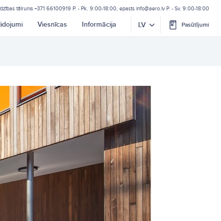
īdzības tālrunis
+371 66100919
P. - Pk. 9:00-18:00, epasts
info@aero.lv
P. - Sv. 9:00-18:00
lidojumi
Viesnīcas
Informācija
LV
Pasūtījumi