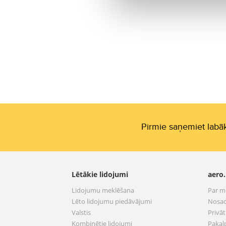
Pirmie saņemiet labāk
Lētākie lidojumi
aero.
Lidojumu meklēšana
Par 
Lēto lidojumu piedāvājumi
Nosac
Valstis
Privā
Kombinētie lidojumi
Pakal