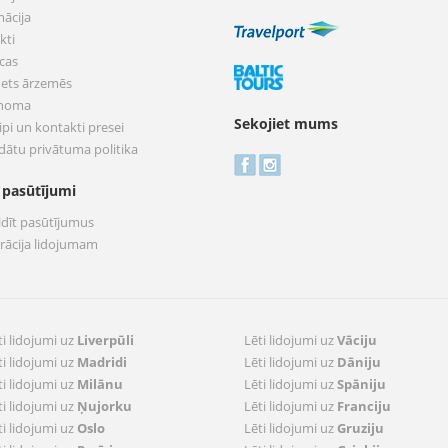
mācija
kti
cas
nets ārzemēs
 noma
Sekojiet mums
pi un kontakti presei
dātu privātuma politika
 pasūtījumi
ldīt pasūtījumus
trācija lidojumam
ti lidojumi uz
Liverpūli
Lēti lidojumi uz
Vāciju
ti lidojumi uz
Madridi
Lēti lidojumi uz
Dāniju
ti lidojumi uz
Milānu
Lēti lidojumi uz
Spāniju
ti lidojumi uz
Ņujorku
Lēti lidojumi uz
Franciju
ti lidojumi uz
Oslo
Lēti lidojumi uz
Gruziju