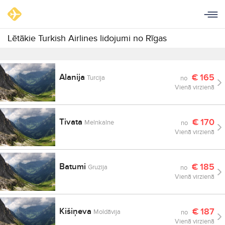
Lētākie Turkish Airlines lidojumi no Rīgas
Alanija
€
165
Turcija
no
Vienā virzienā
Tivata
€
170
Melnkalne
no
Vienā virzienā
Batumi
€
185
Gruzija
no
Vienā virzienā
Kišiņeva
€
187
Moldāvija
no
Vienā virzienā