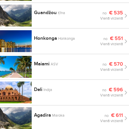
Guandžou
€
535
Ķīna
no
Vienā virzienā
Honkonga
€
551
Honkonga
no
Vienā virzienā
Maiami
€
570
ASV
no
Vienā virzienā
Deli
€
596
Indija
no
Vienā virzienā
Agadira
€
611
Maroka
no
Vienā virzienā