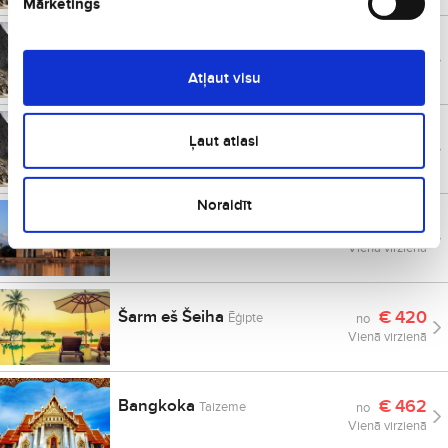
Mārketings
Astana
€
407
Kazahstāna
no
Vienā virzienā
Atļaut visu
Samarkanda
€
413
Uzbekistāna
Ļaut atlasi
no
Vienā virzienā
Noraidīt
Marakeša
€
417
Maroka
no
Vienā virzienā
Šarm eš Šeiha
€
420
Ēģipte
no
Vienā virzienā
Bangkoka
€
462
Taizeme
no
Vienā virzienā