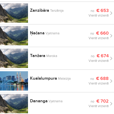
Zanzibāra
€
653
Tanzānija
no
Vienā virzienā
Ņačana
€
660
Vjetnama
no
Vienā virzienā
Tanžera
€
674
Maroka
no
Vienā virzienā
Kualalumpura
€
688
Malaizija
no
Vienā virzienā
Dananga
€
702
Vjetnama
no
Vienā virzienā