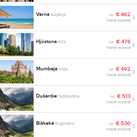
Varna
€
462
Bulgārija
no
Vienā virzienā
Hjūstona
€
476
ASV
no
Vienā virzienā
Mumbaja
€
492
Indija
no
Vienā virzienā
Dušanbe
€
513
Tadžikistāna
no
Vienā virzienā
Biškeka
€
530
Kirgizstāna
no
Vienā virzienā