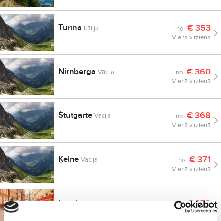
Turīna
€
353
Itālija
no
Vienā virzienā
Nirnberga
€
360
Vācija
no
Vienā virzienā
Štutgarte
€
368
Vācija
no
Vienā virzienā
Ķelne
€
371
Vācija
no
Vienā virzienā
Londona
€
372
Lielbritānija
no
Vienā virzienā