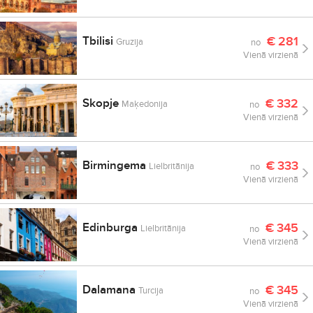
Tbilisi
€
281
Gruzija
no
Vienā virzienā
Skopje
€
332
Maķedonija
no
Vienā virzienā
Birmingema
€
333
Lielbritānija
no
Vienā virzienā
Edinburga
€
345
Lielbritānija
no
Vienā virzienā
Dalamana
€
345
Turcija
no
Vienā virzienā