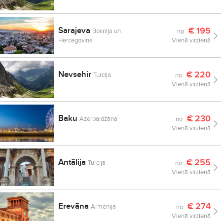
Sarajeva
€
195
Bosnija un
no
Hercegovina
Vienā virzienā
Nevsehir
€
220
Turcija
no
Vienā virzienā
Baku
€
230
Azerbaidžāna
no
Vienā virzienā
Antālija
€
255
Turcija
no
Vienā virzienā
Erevāna
€
274
Armēnija
no
Vienā virzienā