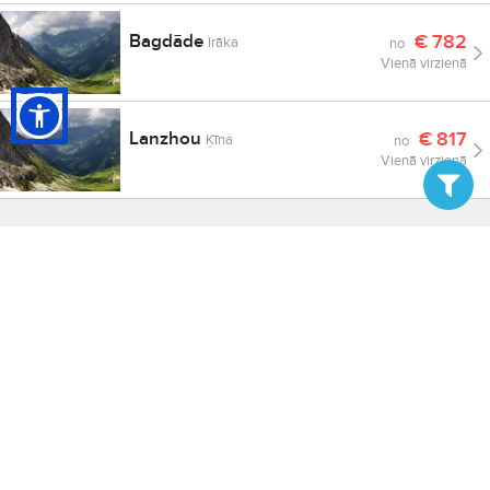
Bagdāde
€
782
Irāka
no
Vienā virzienā
Lanzhou
€
817
Ķīna
no
Vienā virzienā