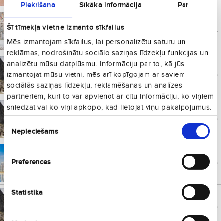
Piekrišana
Sīkāka informācija
Par
Dublina
€
377
Šī tīmekļa vietne izmanto sīkfailus
Īrija
no
Vienā virzienā
Mēs izmantojam sīkfailus, lai personalizētu saturu un
reklāmas, nodrošinātu sociālo saziņas līdzekļu funkcijas un
analizētu mūsu datplūsmu. Informāciju par to, kā jūs
Taškenta
€
378
Uzbekistāna
no
izmantojat mūsu vietni, mēs arī kopīgojam ar saviem
Vienā virzienā
sociālās saziņas līdzekļu, reklamēšanas un analīzes
partneriem, kuri to var apvienot ar citu informāciju, ko viņiem
sniedzat vai ko viņi apkopo, kad lietojat viņu pakalpojumus.
Almati
€
392
Kazahstāna
no
Piekrišanas
Vienā virzienā
Nepieciešams
izvēle
Dubaija
€
400
Apvienotie Arābu
no
Preferences
Emirāti
Vienā virzienā
Statistika
Kaira
€
406
Ēģipte
no
Vienā virzienā