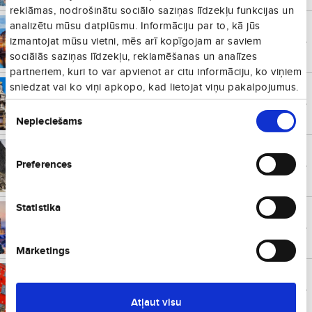
reklāmas, nodrošinātu sociālo saziņas līdzekļu funkcijas un
analizētu mūsu datplūsmu. Informāciju par to, kā jūs
Kopenhāgena
€
130
Dānija
no
izmantojat mūsu vietni, mēs arī kopīgojam ar saviem
Vienā virzienā
sociālās saziņas līdzekļu, reklamēšanas un analīzes
partneriem, kuri to var apvienot ar citu informāciju, ko viņiem
sniedzat vai ko viņi apkopo, kad lietojat viņu pakalpojumus.
Brisele
€
130
Beļģija
no
Piekrišanas
Vienā virzienā
Nepieciešams
izvēle
Kristiansanda
€
131
Norvēģija
no
Preferences
Vienā virzienā
Statistika
Malaga
€
131
Spānija
no
Vienā virzienā
Mārketings
Stokholma
€
132
Zviedrija
no
Vienā virzienā
Atļaut visu