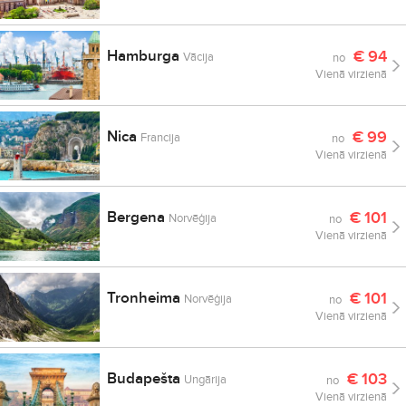
Hamburga
€
94
Vācija
no
Vienā virzienā
Nica
€
99
Francija
no
Vienā virzienā
Bergena
€
101
Norvēģija
no
Vienā virzienā
Tronheima
€
101
Norvēģija
no
Vienā virzienā
Budapešta
€
103
Ungārija
no
Vienā virzienā