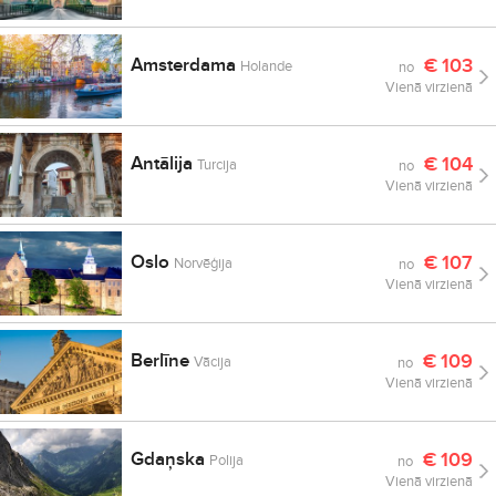
Amsterdama
€
103
Holande
no
Vienā virzienā
Antālija
€
104
Turcija
no
Vienā virzienā
Oslo
€
107
Norvēģija
no
Vienā virzienā
Berlīne
€
109
Vācija
no
Vienā virzienā
Gdaņska
€
109
Polija
no
Vienā virzienā