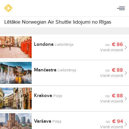
Lētākie Norwegian Air Shuttle lidojumi no Rīgas
Londona
€
86
Lielbritānija
no
Vienā virzienā
Mančestra
€
88
Lielbritānija
no
Vienā virzienā
Krakova
€
88
Polija
no
Vienā virzienā
Varšava
€
94
Polija
no
Vienā virzienā