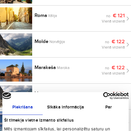
Roma
€
121
Itālija
no
Vienā virzienā
Molde
€
122
Norvēģija
no
Vienā virzienā
Marakeša
€
122
Maroka
no
Vienā virzienā
Liona
€
129
Francija
no
Vienā virzienā
Piekrišana
Sīkāka informācija
Par
Ālesunda
€
130
Šī tīmekļa vietne izmanto sīkfailus
Norvēģija
no
Vienā virzienā
Mēs izmantojam sīkfailus, lai personalizētu saturu un