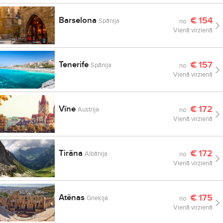
Barselona
€
154
Spānija
no
Vienā virzienā
Tenerife
€
157
Spānija
no
Vienā virzienā
Vīne
€
172
Austrija
no
Vienā virzienā
Tirāna
€
172
Albānija
no
Vienā virzienā
Atēnas
€
175
Grieķija
no
Vienā virzienā