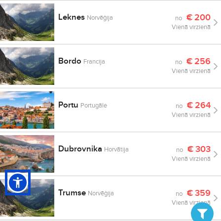
Leknes
€
200
Norvēģija
no
Vienā virzienā
Bordo
€
256
Francija
no
Vienā virzienā
Portu
€
264
Portugāle
no
Vienā virzienā
Dubrovnika
€
303
Horvātija
no
Vienā virzienā
Trumse
€
359
Norvēģija
no
Vienā virzienā