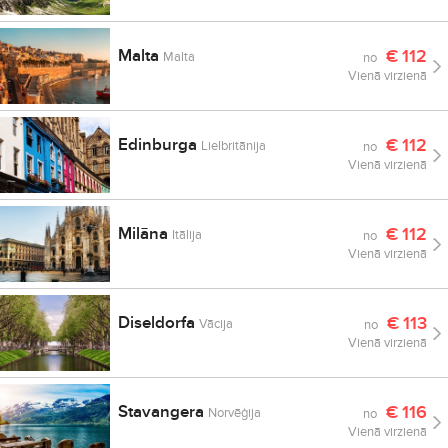
Malta
€
112
Malta
no
Vienā virzienā
Edinburga
€
112
Lielbritānija
no
Vienā virzienā
Milāna
€
112
Itālija
no
Vienā virzienā
Diseldorfa
€
113
Vācija
no
Vienā virzienā
Stavangera
€
116
Norvēģija
no
Vienā virzienā