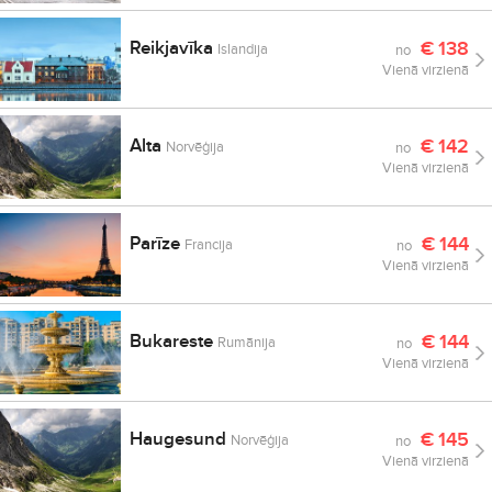
Reikjavīka
€
138
Islandija
no
Vienā virzienā
Alta
€
142
Norvēģija
no
Vienā virzienā
Parīze
€
144
Francija
no
Vienā virzienā
Bukareste
€
144
Rumānija
no
Vienā virzienā
Haugesund
€
145
Norvēģija
no
Vienā virzienā