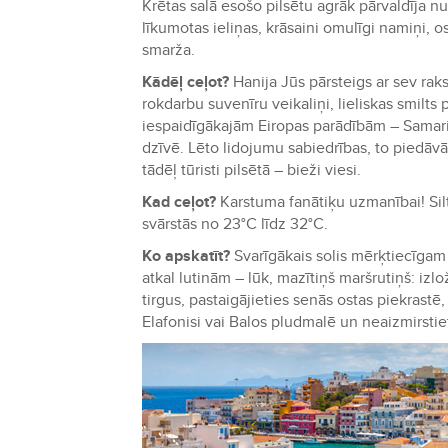
Krētas salā esošo pilsētu agrāk pārvaldīja nu
līkumotas ieliņas, krāsaini omulīgi namiņi, o
smarža.
Kādēļ ceļot?
Hanija Jūs pārsteigs ar sev raks
rokdarbu suvenīru veikaliņi, lieliskas smilts
iespaidīgākajām Eiropas parādībām – Samarij
dzīvē. Lēto lidojumu sabiedrības, to piedāvā
tādēļ tūristi pilsētā – bieži viesi.
Kad ceļot?
Karstuma fanātiķu uzmanībai! Sil
svārstās no 23°C līdz 32°C.
Ko apskatīt?
Svarīgākais solis mērķtiecīga
atkal lutinām – lūk, mazītiņš maršrutiņš: iz
tirgus, pastaigājieties senās ostas piekrastē
Elafonisi vai Balos pludmalē un neaizmirsti