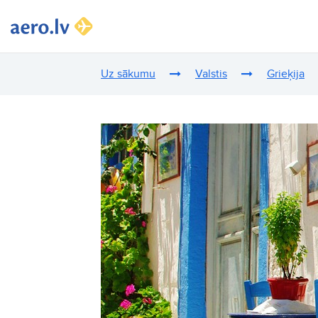
Uz sākumu
Valstis
Grieķija