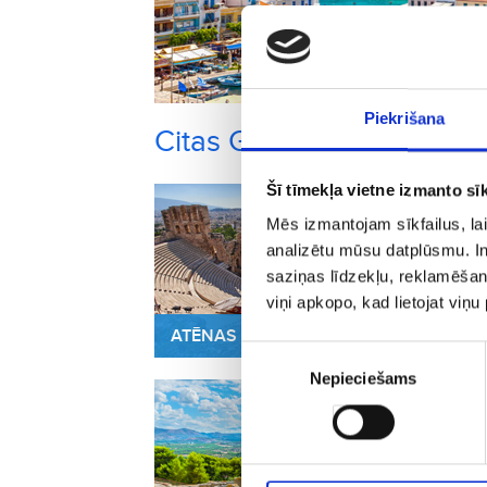
Piekrišana
Citas Grieķija pilsētas, k
Šī tīmekļa vietne izmanto sīk
Mēs izmantojam sīkfailus, lai
analizētu mūsu datplūsmu. In
saziņas līdzekļu, reklamēšana
viņi apkopo, kad lietojat viņ
ATĒNAS
SA
Piekrišanas
Nepieciešams
izvēle