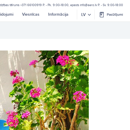
īdzības tālrunis
+371 66100919
P. - Pk. 9:00-18:00, epasts
info@aero.lv
P. - Sv. 9:00-18:00
lidojumi
Viesnīcas
Informācija
LV
Pasūtījumi