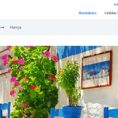
Pal
Aviobiļetes
Lētākie 
Hanija