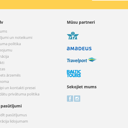
lv
Mūsu partneri
mums
ījumi un noteikumi
tuma politika
pojumu
mācija
kti
cas
nets ārzemēs
 noma
Sekojiet mums
pi un kontakti presei
dātu privātuma politika
 pasūtījumi
ldīt pasūtījumus
trācija lidojumam