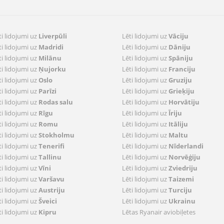
ti lidojumi uz
Liverpūli
Lēti lidojumi uz
Vāciju
ti lidojumi uz
Madridi
Lēti lidojumi uz
Dāniju
ti lidojumi uz
Milānu
Lēti lidojumi uz
Spāniju
ti lidojumi uz
Ņujorku
Lēti lidojumi uz
Franciju
ti lidojumi uz
Oslo
Lēti lidojumi uz
Gruziju
ti lidojumi uz
Parīzi
Lēti lidojumi uz
Grieķiju
ti lidojumi uz
Rodas salu
Lēti lidojumi uz
Horvātiju
ti lidojumi uz
Rīgu
Lēti lidojumi uz
Īriju
ti lidojumi uz
Romu
Lēti lidojumi uz
Itāliju
ti lidojumi uz
Stokholmu
Lēti lidojumi uz
Maltu
ti lidojumi uz
Tenerifi
Lēti lidojumi uz
Nīderlandi
ti lidojumi uz
Tallinu
Lēti lidojumi uz
Norvēģiju
ti lidojumi uz
Vīni
Lēti lidojumi uz
Zviedriju
ti lidojumi uz
Varšavu
Lēti lidojumi uz
Taizemi
ti lidojumi uz
Austriju
Lēti lidojumi uz
Turciju
ti lidojumi uz
Šveici
Lēti lidojumi uz
Ukrainu
ti lidojumi uz
Kipru
Lētas Ryanair aviobiļetes