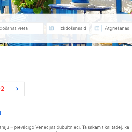
92
u
aniju – pievilcīgo Venēcijas dubultnieci. Tā sakām tikai tādēļ, ka