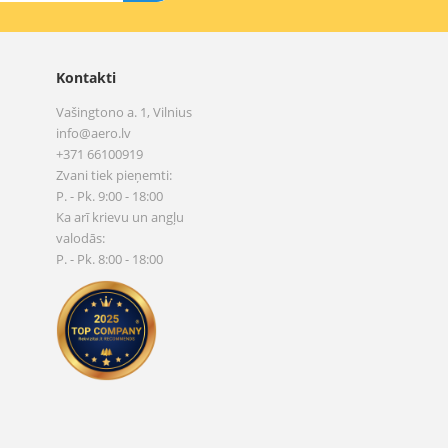
Kontakti
Vašingtono a. 1, Vilnius
info@aero.lv
+371 66100919
Zvani tiek pieņemti:
P. - Pk. 9:00 - 18:00
Ka arī krievu un angļu
valodās:
P. - Pk. 8:00 - 18:00