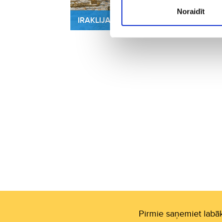
Noraidīt
IRAKLIJA
KO
Pirmie saņemiet labāk