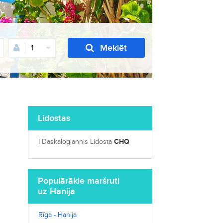
Meklēt
1
Lidostas
I Daskalogiannis Lidosta
CHQ
Populārākie maršruti
uz Hanija
Rīga - Hanija