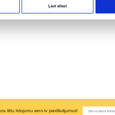
Ļaut atlasi
SA
os lētu lidojumu aero.lv piedāvājumus!