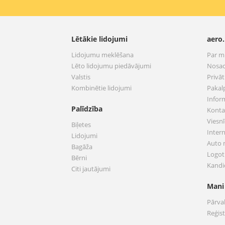
Lētākie lidojumi
aero.
Lidojumu meklēšana
Par 
Lēto lidojumu piedāvājumi
Nosac
Valstis
Privā
Kombinētie lidojumi
Pakal
Infor
Palīdzība
Konta
Viesnī
Biļetes
Inter
Lidojumi
Auto
Bagāža
Logoti
Bērni
Kandi
Citi jautājumi
Mani
Pārva
Reģis