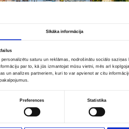
Sīkāka informācija
uras varētu Jums patikt
failus
 personalizētu saturu un reklāmas, nodrošinātu sociālo saziņas l
formāciju par to, kā jūs izmantojat mūsu vietni, mēs arī kopīgo
s un analīzes partneriem, kuri to var apvienot ar citu informācij
u pakalpojumus.
LONIKI
RODAS SALA
Preferences
Statistika