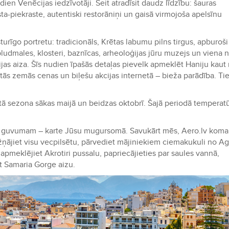
dien Venēcijas iedzīvotāji. Šeit atradīsit daudz līdzību: šauras
sta-piekraste, autentiski restorāniņi un gaisā virmojoša apelsīnu
turīgo portretu: tradicionāls, Krētas labumu pilns tirgus, apburoši
 pludmales, klosteri, baznīcas, arheoloģijas jūru muzejs un viena 
as aiza. Šīs nudien īpašās detaļas pievelk apmeklēt Haniju kaut 
tās zemās cenas un biļešu akcijas internetā – bieža parādība. Tie
tā sezona sākas maijā un beidzas oktobrī. Šajā periodā temperat
m guvumam – karte Jūsu mugursomā. Savukārt mēs, Aero.lv koma
ložņājiet visu vecpilsētu, pārvediet mājiniekiem ciemakukuli no A
, apmeklējiet Akrotiri pussalu, papriecājieties par saules vannā,
et Samaria Gorge aizu.