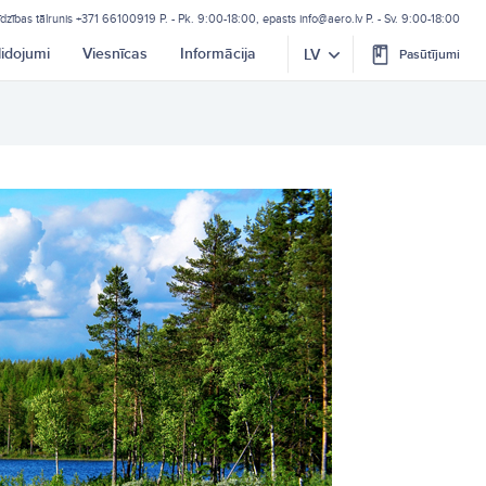
īdzības tālrunis
+371 66100919
P. - Pk. 9:00-18:00, epasts
info@aero.lv
P. - Sv. 9:00-18:00
lidojumi
Viesnīcas
Informācija
LV
Pasūtījumi