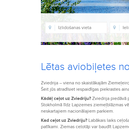
Lētas aviobiļetes no
Zviedrija – viena no skaistākajām Ziemeļeir
Šeit jūs atradīsiet iespaidīgas piekrastes ai
Kādēļ ceļot uz Zviedriju?
Zviedrija piedāvā 
Stokholmā līdz Lapzemes ziemeļblāzmas vēroša
neskartajiem nacionālajiem parkiem.
Kad ceļot uz Zviedriju?
Labākais laiks ceļošan
patīkami. Ziemas ceļotāji var baudīt Lapzem