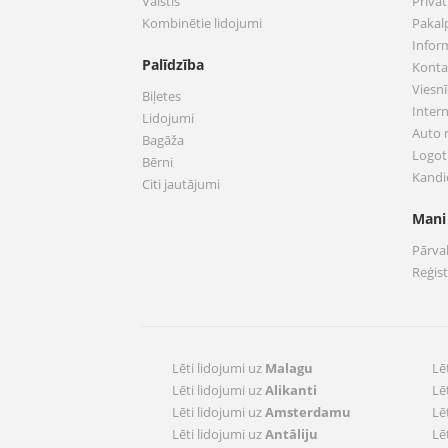
Valstis
Privā
Kombinētie lidojumi
Pakal
Infor
Palīdzība
Konta
Viesnī
Biļetes
Inter
Lidojumi
Auto
Bagāža
Logoti
Bērni
Kandi
Citi jautājumi
Mani
Pārva
Reģis
Lēti lidojumi uz
Malagu
Lē
Lēti lidojumi uz
Alikanti
Lē
Lēti lidojumi uz
Amsterdamu
Lē
Lēti lidojumi uz
Antāliju
Lē