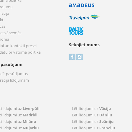
tuma politika
pojumu
mācija
kti
cas
nets ārzemēs
 noma
Sekojiet mums
pi un kontakti presei
dātu privātuma politika
 pasūtījumi
ldīt pasūtījumus
trācija lidojumam
ti lidojumi uz
Liverpūli
Lēti lidojumi uz
Vāciju
ti lidojumi uz
Madridi
Lēti lidojumi uz
Dāniju
ti lidojumi uz
Milānu
Lēti lidojumi uz
Spāniju
ti lidojumi uz
Ņujorku
Lēti lidojumi uz
Franciju