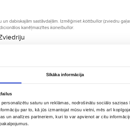
ību un dabiskajām sastāvdaļām. Izmēģiniet
köttbullar
(zviedru gaļa
adicionālos kanēļmaizītes
kanelbullar
.
Zviedriju
ni 1 stundu.
mi
riju, ir airBaltic, SAS un Ryanair, piedāvājot tiešos reisus uz
Sīkāka informācija
failus
et aviobiļetes uz Zviedriju tagad
 personalizētu saturu un reklāmas, nodrošinātu sociālo saziņas l
formāciju par to, kā jūs izmantojat mūsu vietni, mēs arī kopīgo
s un analīzes partneriem, kuri to var apvienot ar citu informācij
u pakalpojumus.
varētu Jums patikt