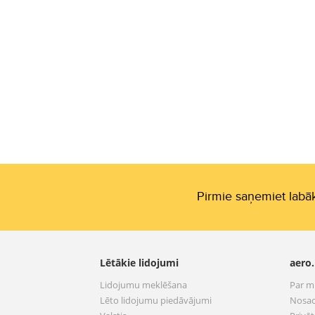
Pirmie saņemiet labāk
Lētākie lidojumi
aero.
Lidojumu meklēšana
Par 
Lēto lidojumu piedāvājumi
Nosac