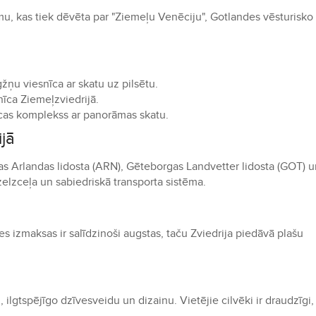
, kas tiek dēvēta par "Ziemeļu Venēciju", Gotlandes vēsturisko 
ņu viesnīca ar skatu uz pilsētu.
īca Ziemeļzviedrijā.
as komplekss ar panorāmas skatu.
ijā
mas Arlandas lidosta (ARN), Gēteborgas Landvetter lidosta (GOT) 
dzelzceļa un sabiedriskā transporta sistēma.
ves izmaksas ir salīdzinoši augstas, taču Zviedrija piedāvā plašu
u, ilgtspējīgo dzīvesveidu un dizainu. Vietējie cilvēki ir draudzīgi,