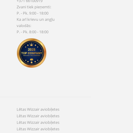
+371 66100919
Zvani tiek pieņemti:
P. - Pk. 9:00 - 18:00
Ka arī krievu un angļu
valodās:
P. - Pk. 8:00 - 18:00
Lētas Wizzair aviobiļetes
Lētas Wizzair aviobiļetes
Lētas Wizzair aviobiļetes
Lētas Wizzair aviobiļetes