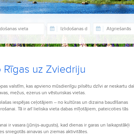
 Rīgas uz Zviedriju
opas valstīm, kas apvieno mūsdienīgu pilsētu dzīvi ar neskartu da
navas, mežus, ezerus un vēsturiskas vietas.
plašas iespējas ceļotājiem – no kultūras un dizaina baudīšanas
nai. Tā ir arī lieliska vieta dabas mīļotājiem, pateicoties tās
ai ir vasara (jūnijs-augusts), kad dienas ir garas un laikapstākļi
es sniegotās ainavas un ziemas aktivitātes.