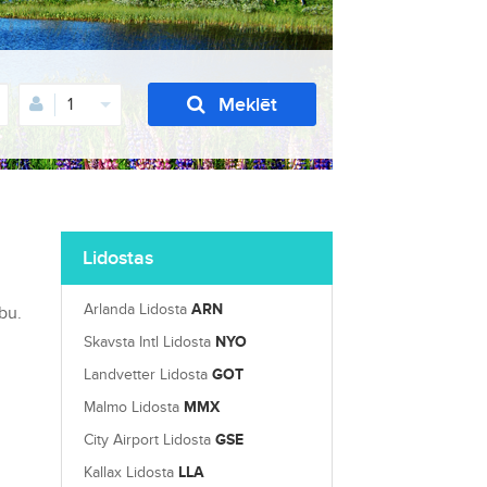
Meklēt
1
Lidostas
Arlanda Lidosta
ARN
bu.
Skavsta Intl Lidosta
NYO
Landvetter Lidosta
GOT
Malmo Lidosta
MMX
City Airport Lidosta
GSE
Kallax Lidosta
LLA