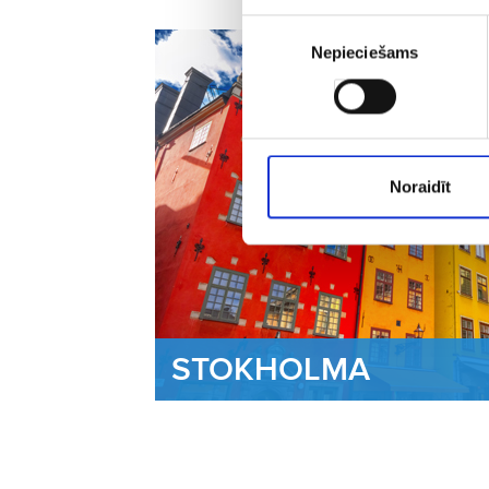
Piekrišanas
Nepieciešams
izvēle
Noraidīt
STOKHOLMA