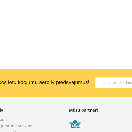
os lētu lidojumu aero.lv piedāvājumus!
lv
Mūsu partneri
mums
ījumi un noteikumi