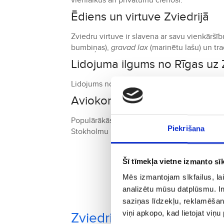
vienlaikus arī privātumu cienoši.
Ēdiens un virtuve Zviedrijā
Zviedru virtuve ir slavena ar savu vienkārš
bumbiņas),
gravad lax
(marinētu lašu) un tr
Lidojuma ilgums no Rīgas uz 
Lidojums no Rīgas uz Stokholmu ilgst aptuve
Aviokompānijas un savienoju
Populārākās aviokompānijas, kas lido uz Zvied
Piekrišana
Stokholmu un citām pilsētām.
Šī tīmekļa vietne izmanto sīk
Rezervēji
Mēs izmantojam sīkfailus, lai
analizētu mūsu datplūsmu. In
saziņas līdzekļu, reklamēšana
viņi apkopo, kad lietojat viņ
Zviedrija pilsētas, kuras 