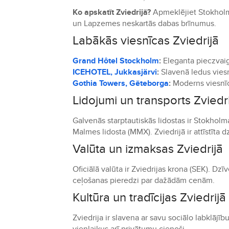
Ko apskatīt Zviedrijā?
Apmeklējiet Stokholmu
un Lapzemes neskartās dabas brīnumus.
Labākās viesnīcas Zviedrijā
Grand Hôtel Stockholm
:
Eleganta pieczvaigž
ICEHOTEL, Jukkasjärvi
:
Slavenā ledus viesn
Gothia Towers, Gēteborga
:
Moderns viesnīc
Lidojumi un transports Zviedr
Galvenās starptautiskās lidostas ir Stokhol
Malmes lidosta (MMX). Zviedrijā ir attīstīta 
Valūta un izmaksas Zviedrijā
Oficiālā valūta ir Zviedrijas krona (SEK). Dzī
ceļošanas pieredzi par dažādām cenām.
Kultūra un tradīcijas Zviedrijā
Zviedrija ir slavena ar savu sociālo labklājīb