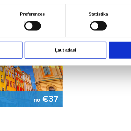
Preferences
Statistika
Ļaut atlasi
€37
no