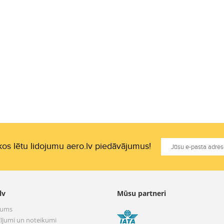
os lētu lidojumu aero.lv piedāvājumus!
lv
Mūsu partneri
mums
ījumi un noteikumi