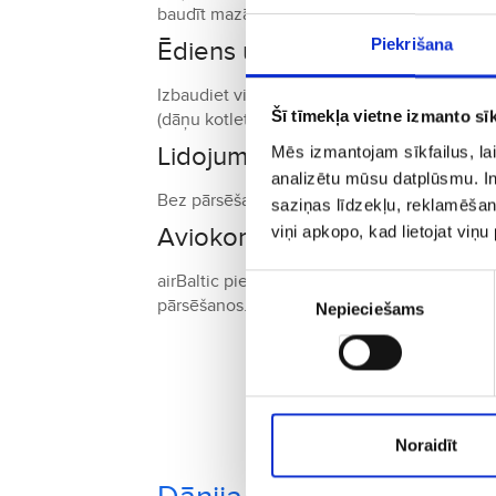
baudīt mazās dzīves lietas – piemēram, kop
Piekrišana
Ēdiens un virtuve Dānijā
Izbaudiet vietējos ēdienus, piemēram,
smør
Šī tīmekļa vietne izmanto sīk
(dāņu kotletes) un svaigas jūras veltes.
Lidojuma ilgums no Rīgas uz 
Mēs izmantojam sīkfailus, lai
analizētu mūsu datplūsmu. In
Bez pārsēšanās lidojums ilgst aptuveni 1 st
saziņas līdzekļu, reklamēšana
Aviokompānijas un savienoju
viņi apkopo, kad lietojat viņ
airBaltic piedāvā tiešos lidojumus no Rīga
Piekrišanas
pārsēšanos.
Nepieciešams
izvēle
Reze
Noraidīt