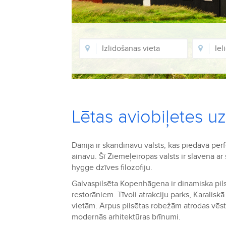
Lētas aviobiļetes u
Dānija ir skandināvu valsts, kas piedāvā perf
ainavu. Šī Ziemeļeiropas valsts ir slavena a
hygge dzīves filozofiju.
Galvaspilsēta Kopenhāgena ir dinamiska pil
restorāniem. Tīvoli atrakciju parks, Karalisk
vietām. Ārpus pilsētas robežām atrodas vēs
modernās arhitektūras brīnumi.