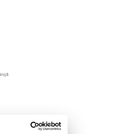
ānijā
īmē