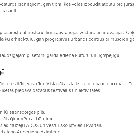
vēstures cienītājiem, gan tiem, kas vēlas izbaudīt atpūtu pie jūras
 pasauli.
piespiestu atmosfēru, kurā apvienojas vēsture un inovācijas. Ceļo
slaiku arhitektūru, gan progresīvus urbānos centrus ar mūsdienī
 draudzīgajām pilsētām, garda ēdiena kultūru un ilgtspējīgu
jā
ām un siltām vasarām. Vislabākais laiks ceļojumam ir no maija līd
ilsētas piedāvā dažādus festivālus un aktivitātes.
n Kristiansborgas pils.
 ideāls ģimenēm ar bērniem.
slas muzeju AROS un vēsturisko latviešu kvartālu.
ristiana Andersena dzimtene.