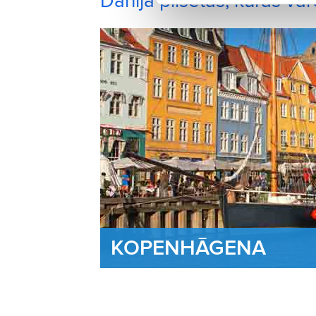
Dānija pilsētas, kuras va
KOPENHĀGENA