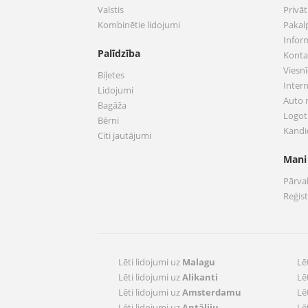
Valstis
Privā
Kombinētie lidojumi
Pakal
Infor
Palīdzība
Konta
Viesnī
Biļetes
Inter
Lidojumi
Auto
Bagāža
Logoti
Bērni
Kandi
Citi jautājumi
Mani
Pārva
Reģis
Lēti lidojumi uz
Malagu
Lē
Lēti lidojumi uz
Alikanti
Lē
Lēti lidojumi uz
Amsterdamu
Lē
Lēti lidojumi uz
Antāliju
Lē