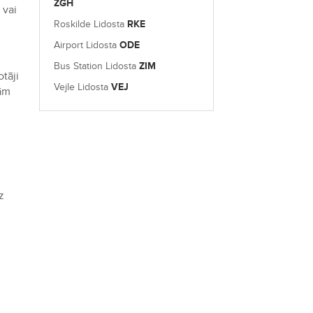
ZGH
 vai
Roskilde Lidosta
RKE
Airport Lidosta
ODE
Bus Station Lidosta
ZIM
tāji
Vejle Lidosta
VEJ
gām
z