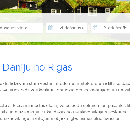
z Dāniju no Rīgas
ektu līdzsvaru starp vēsturi, modernu arhitektūru un idillisku dab
r savu augsto dzīves kvalitāti, draudzīgiem iedzīvotājiem un unikā
sēta ar krāsainām ostas ēkām, velosipēdu celiņiem un pasaules k
ā pils un mazā nāriņa ir tikai dažas no tās slavenākajām apskates
turiskie vikingu mantojuma objekti, gleznainās pludmales un