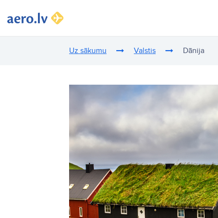
Uz sākumu
Valstis
Dānija