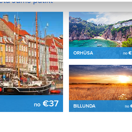
rētu Jums patikt
ORHŪSA
€
no
€37
no
BILLUNDA
no