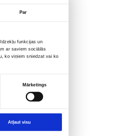
Par
er
īdzekļu funkcijas un
jam ar saviem sociālās
u, ko viņiem sniedzat vai ko
ar
Mārketings
Atļaut visu