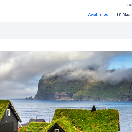
Pal
Aviobiļetes
Lētākie 