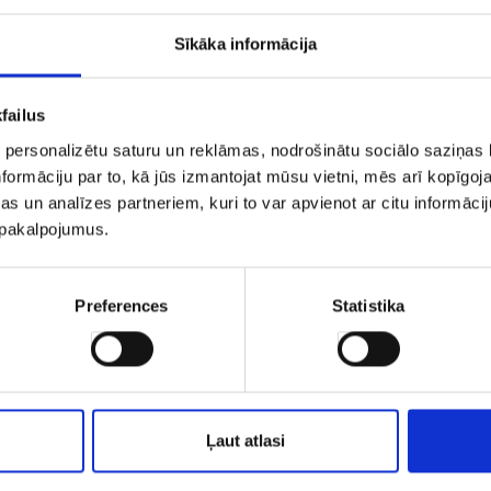
īgas vakariņas sveču gaismā un mājīgu atmosfēru.
Sīkāka informācija
rebrød
(atvērtās sviestmaizes ar dažādiem pildījumiem),
frikadell
failus
Dāniju
 personalizētu saturu un reklāmas, nodrošinātu sociālo saziņas l
formāciju par to, kā jūs izmantojat mūsu vietni, mēs arī kopīgo
undu un 45 minūtes.
s un analīzes partneriem, kuri to var apvienot ar citu informācij
mi
u pakalpojumus.
s uz Kopenhāgenu, savukārt SAS un Norwegian piedāvā lidojumus 
Preferences
Statistika
rvējiet aviobiļetes uz Dāniju
Ļaut atlasi