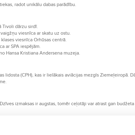
atiekas, radot unikālu dabas parādību.
Tivoli dārzu sirdī.
vaigžņu viesnīca ar skatu uz ostu.
klases viesnīca Orhūsas centrā.
ca ar SPA iespējām.
 no Hansa Kristiana Andersena muzeja.
 lidosta (CPH), kas ir lielākais aviācijas mezgls Ziemeļeiropā. D
sme.
. Dzīves izmaksas ir augstas, tomēr ceļotāji var atrast gan budžeta
ilgtspējīgam dzīvesveidam. Viņu slavenā **hygge** filozofija noz