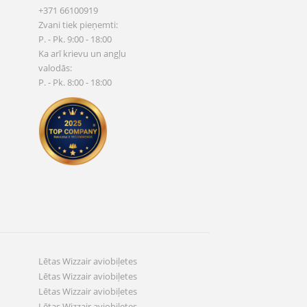
+371 66100919
Zvani tiek pieņemti:
P. - Pk. 9:00 - 18:00
Ka arī krievu un angļu
valodās:
P. - Pk. 8:00 - 18:00
Lētas Wizzair aviobiļetes
Lētas Wizzair aviobiļetes
Lētas Wizzair aviobiļetes
Lētas Wizzair aviobiļetes