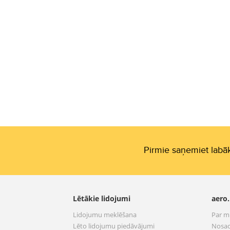
Pirmie saņemiet labāk
Lētākie lidojumi
aero.
Lidojumu meklēšana
Par 
Lēto lidojumu piedāvājumi
Nosac