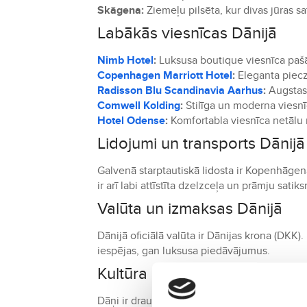
Skāgena:
Ziemeļu pilsēta, kur divas jūras s
Labākās viesnīcas Dānijā
Nimb Hotel
:
Luksusa boutique viesnīca pašā 
Copenhagen Marriott Hotel
:
Eleganta piecz
Radisson Blu Scandinavia Aarhus
:
Augstas 
Comwell Kolding
:
Stilīga un moderna viesnī
Hotel Odense
:
Komfortabla viesnīca netālu
Lidojumi un transports Dānijā
Galvenā starptautiskā lidosta ir Kopenhāgenas
ir arī labi attīstīta dzelzceļa un prāmju satik
Valūta un izmaksas Dānijā
Dānijā oficiālā valūta ir Dānijas krona (DKK)
iespējas, gan luksusa piedāvājumus.
Kultūra un tradīcijas Dānijā
Dāņi ir draudzīgi un pievērš lielu uzmanību 