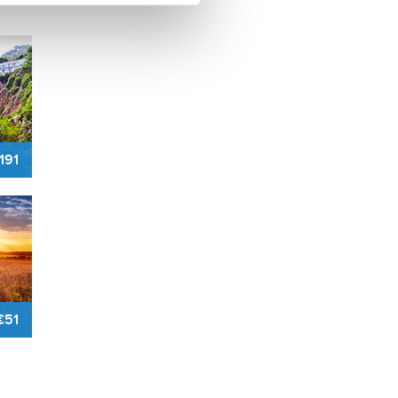
191
€51