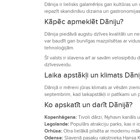
Dānija ir lielisks galamērķis gan kultūras un 
iepazīt skandināvu dizaina un gastronomijas
Kāpēc apmeklēt Dāniju?
Dānija piedāvā augstu dzīves kvalitāti un ne
var baudīt gan burvīgas mazpilsētas ar vidu
tehnoloģijām.
Šī valsts ir slavena arī ar savām velosipēdu
dzīvesveidu.
Laika apstākļi un klimats Dāni
Dānijā ir mēreni jūras klimats ar vēsām ziem
septembrim, kad laikapstākļi ir patīkami un p
Ko apskatīt un darīt Dānijā?
Kopenhāgena:
Tivoli dārzi, Nyhavn kanāls u
Legolande:
Populārs atrakciju parks, kas ir
Orhūsa:
Otra lielākā pilsēta ar modernu māk
Odense:
Slavenā pasaku rakstnieka Hansa K