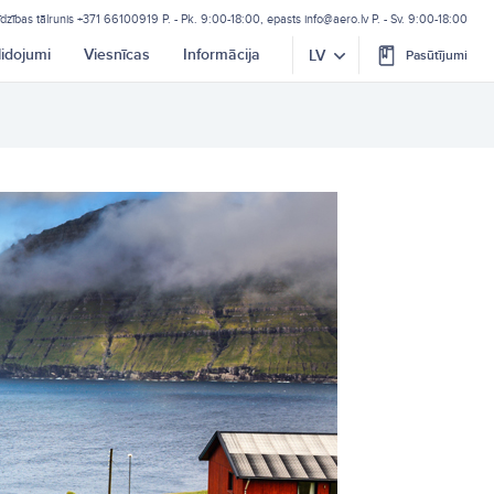
īdzības tālrunis
+371 66100919
P. - Pk. 9:00-18:00, epasts
info@aero.lv
P. - Sv. 9:00-18:00
lidojumi
Viesnīcas
Informācija
LV
Pasūtījumi