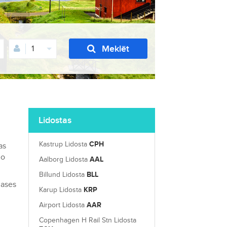
Meklēt
1
Lidostas
Kastrup Lidosta
CPH
as
lo
Aalborg Lidosta
AAL
Billund Lidosta
BLL
lases
Karup Lidosta
KRP
Airport Lidosta
AAR
Copenhagen H Rail Stn Lidosta