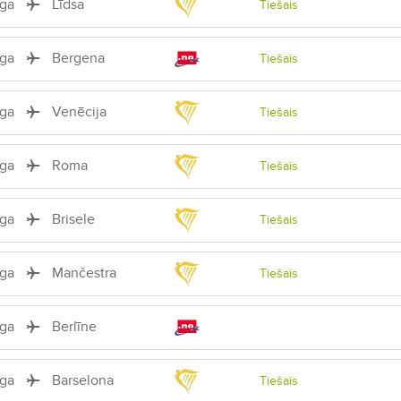
īga
Līdsa
Tiešais
īga
Bergena
Tiešais
īga
Venēcija
Tiešais
īga
Roma
Tiešais
īga
Brisele
Tiešais
īga
Mančestra
Tiešais
īga
Berlīne
īga
Barselona
Tiešais