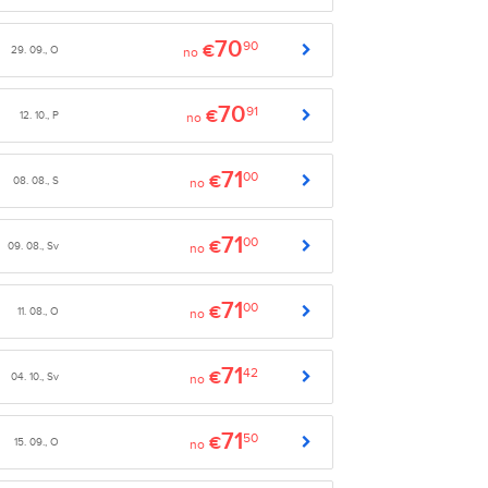
70
90
€
29. 09., O
no
70
91
€
12. 10., P
no
71
00
€
08. 08., S
no
71
00
€
09. 08., Sv
no
71
00
€
11. 08., O
no
71
42
€
04. 10., Sv
no
71
50
€
15. 09., O
no