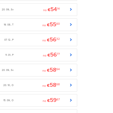
54
14
€
20. 09., Sv
no
55
60
€
19. 08., T
no
56
32
€
07. 12., P
no
56
77
€
11. 01., P
no
58
64
€
20. 09., Sv
no
58
68
€
20. 10., O
no
59
67
€
15. 09., O
no