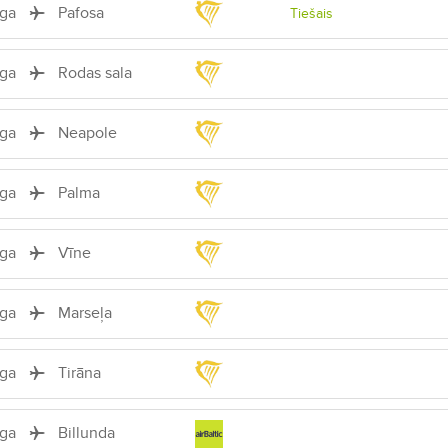
īga
Pafosa
Tiešais
īga
Rodas sala
īga
Neapole
īga
Palma
īga
Vīne
īga
Marseļa
īga
Tirāna
īga
Billunda