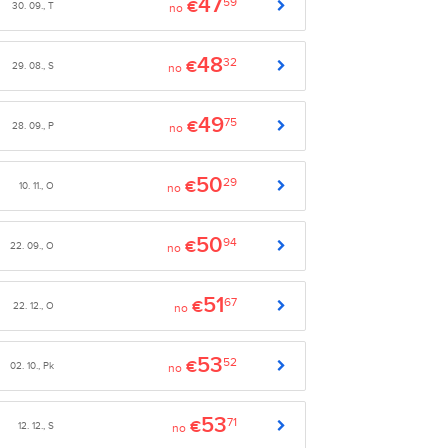
47
59
€
30. 09., T
no
48
32
€
29. 08., S
no
49
75
€
28. 09., P
no
50
29
€
10. 11., O
no
50
94
€
22. 09., O
no
51
67
€
22. 12., O
no
53
52
€
02. 10., Pk
no
53
71
€
12. 12., S
no