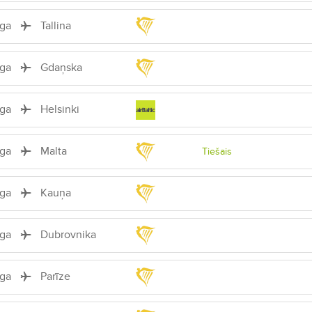
īga
Tallina
īga
Gdaņska
īga
Helsinki
īga
Malta
Tiešais
īga
Kauņa
īga
Dubrovnika
īga
Parīze