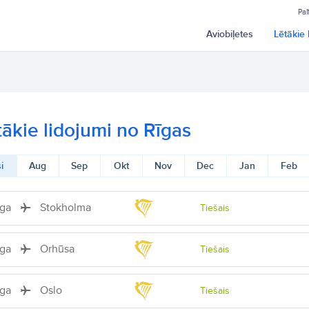
Pal
Aviobiļetes
Lētākie 
tākie lidojumi no Rīgas
i
Aug
Sep
Okt
Nov
Dec
Jan
Feb
īga
Stokholma
Tiešais
īga
Orhūsa
Tiešais
īga
Oslo
Tiešais