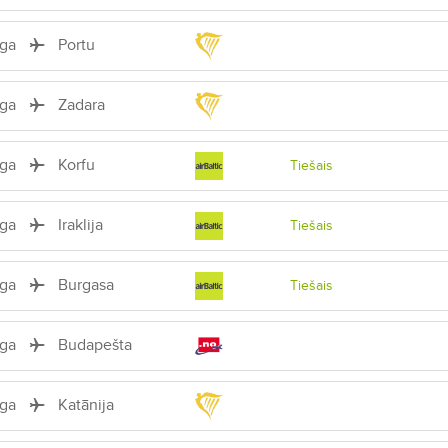
īga
Portu
īga
Zadara
īga
Korfu
Tiešais
īga
Iraklija
Tiešais
īga
Burgasa
Tiešais
īga
Budapešta
īga
Katānija