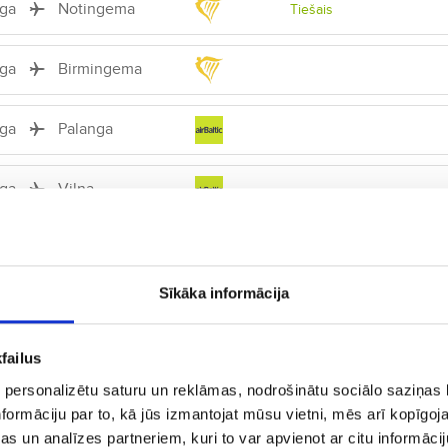
īga
Notingema
Tiešais
īga
Birmingema
īga
Palanga
īga
Viļņa
īga
Valensija
Sīkāka informācija
īga
Tivata
Tiešais
failus
īga
Ķelne
Tiešais
 personalizētu saturu un reklāmas, nodrošinātu sociālo saziņas l
formāciju par to, kā jūs izmantojat mūsu vietni, mēs arī kopīgo
īga
Varšava
s un analīzes partneriem, kuri to var apvienot ar citu informācij