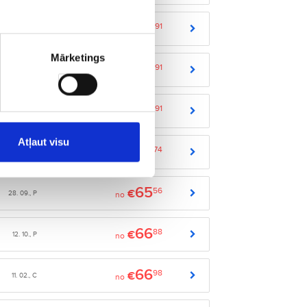
63
91
€
24. 09., C
no
Mārketings
63
91
€
27. 11., Pk
no
63
91
€
10. 01., Sv
no
Atļaut visu
64
74
€
11. 09., Pk
no
65
56
€
28. 09., P
no
66
88
€
12. 10., P
no
66
98
€
11. 02., C
no