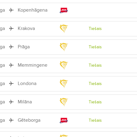
īga
Kopenhāgena
īga
Krakova
Tiešais
īga
Prāga
Tiešais
īga
Memmingene
Tiešais
īga
Londona
Tiešais
īga
Milāna
Tiešais
īga
Gēteborga
Tiešais