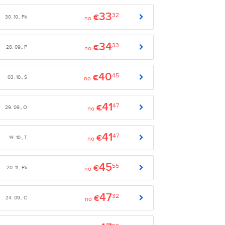
33
32
€
30. 10., Pk
no
34
33
€
28. 09., P
no
40
45
€
03. 10., S
no
41
47
€
29. 09., O
no
41
47
€
14. 10., T
no
45
55
€
20. 11., Pk
no
47
32
€
24. 09., C
no