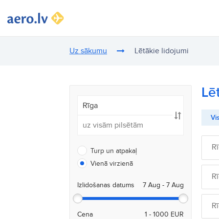
Uz sākumu
Lētākie lidojumi
Lē
Vis
R
Turp un atpakaļ
Vienā virzienā
R
Izlidošanas datums
R
Cena