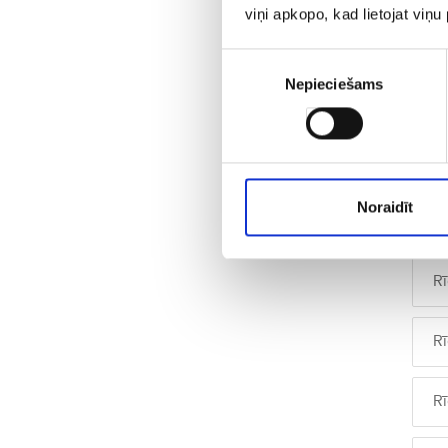
viņi apkopo, kad lietojat viņ
R
Piekrišanas
Nepieciešams
izvēle
R
R
Noraidīt
R
R
R
R