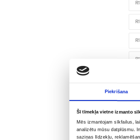
R
R
R
R
R
Piekrišana
R
Šī tīmekļa vietne izmanto sīk
R
Mēs izmantojam sīkfailus, lai
analizētu mūsu datplūsmu. In
R
saziņas līdzekļu, reklamēšana