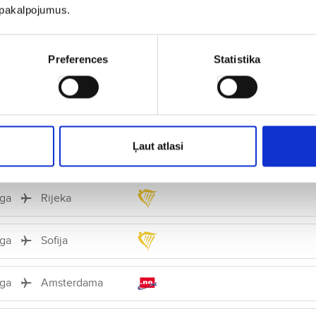
u pakalpojumus.
īga
Edinburga
Tiešais
Preferences
Statistika
īga
Dublina
Tiešais
īga
Malaga
Tiešais
Ļaut atlasi
īga
Poznaņa
īga
Rijeka
īga
Sofija
īga
Amsterdama