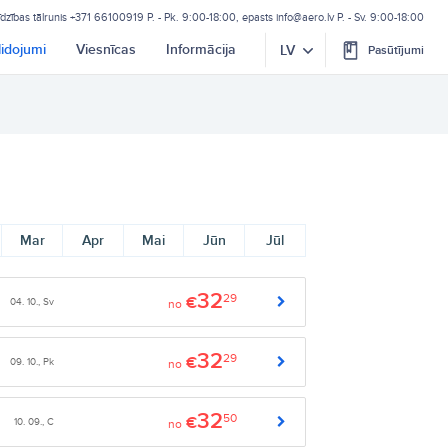
īdzības tālrunis
+371 66100919
P. - Pk. 9:00-18:00, epasts
info@aero.lv
P. - Sv. 9:00-18:00
lidojumi
Viesnīcas
Informācija
LV
Pasūtījumi
Mar
Apr
Mai
Jūn
Jūl
32
29
€
04. 10., Sv
no
32
29
€
09. 10., Pk
no
32
50
€
10. 09., C
no