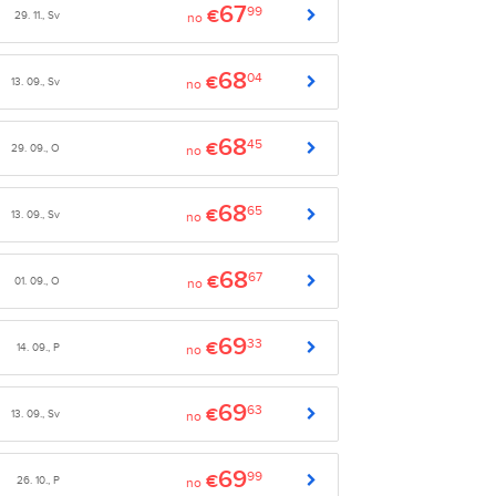
67
99
€
29. 11., Sv
no
68
04
€
13. 09., Sv
no
68
45
€
29. 09., O
no
68
65
€
13. 09., Sv
no
68
67
€
01. 09., O
no
69
33
€
14. 09., P
no
69
63
€
13. 09., Sv
no
69
99
€
26. 10., P
no