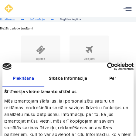
Uz sākumu
Informācija
Bagāžas iegāde
Biežāk uzdotie jautājumi
Biļetes
Lidojumi
Piekrišana
Sīkāka informācija
Par
Šī tīmekļa vietne izmanto sīkfailus
Bagāža
Bērni
Mēs izmantojam sīkfailus, lai personalizētu saturu un
reklāmas, nodrošinātu sociālo saziņas līdzekļu funkcijas un
analizētu mūsu datplūsmu. Informāciju par to, kā jūs
izmantojat mūsu vietni, mēs arī kopīgojam ar saviem
sociālās saziņas līdzekļu, reklamēšanas un analīzes
partneriem, kuri to var apvienot ar citu informāciju, ko viņiem