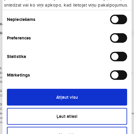
Citi jautājumi
sniedzat vai ko viņi apkopo, kad lietojat viņu pakalpojumus.
Piekrišanas
Nepieciešams
izvēle
Bagāža
Bagāžas iegāde
Preferences
Bagāžas iegāde
Statistika
1. Cik stundas līdz lidojumam vēl ir iespējams pievienot papildu pagāžu?
Esot ne mazāk par 24 stundām līdz lidojumam, Jūs vēl varat pasūtīt bagāžu (ja līdz lidojumam atlicis
Mārketings
mazāk par 8 stundām, atsevišķos gadījumos arī tad tiek piedāvāta papildu bagāžas pasūtīšana).
Gadījumā, kad nepieciešams pasūtīt papildu bagāžu, lūdzu, kontaktējieties ar mums.
2. Vai iespējama papildu bagāžas pievienošana pēc biļetes iegādes?
Lūdzu, kontaktējieties ar mums, jo bagāžu pašrocīgi pievienot neizdosies.
Atļaut visu
3. Cik izmaksā papildu bagāžas pievienošana pēc biļetes iegādes?
Cenas, tāpat bagāžas pievienošanas izmaksas mēdz būt ļoti dažās. Tās nosaka izvēlēto
aviokompāniju lidojumu virziens un lidošanas ilgums. Zemāk informējam Jūs par aptuvenajiem zemo
Ļaut atlasi
cenu aviokompāniju izcenojumiem. Lai iegūtu informāciju, par aviokompāniju izmaksām, kuras šeit
nav norādītas, lūdzu, kontaktējieties ar mums.
Aviokompānija
Bagāžas cena* pēc biļetes
Bagāžas cena* liostā