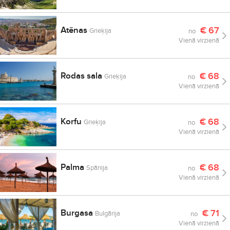
Atēnas
€
67
Grieķija
no
Vienā virzienā
Rodas sala
€
68
Grieķija
no
Vienā virzienā
Korfu
€
68
Grieķija
no
Vienā virzienā
Palma
€
68
Spānija
no
Vienā virzienā
Burgasa
€
71
Bulgārija
no
Vienā virzienā