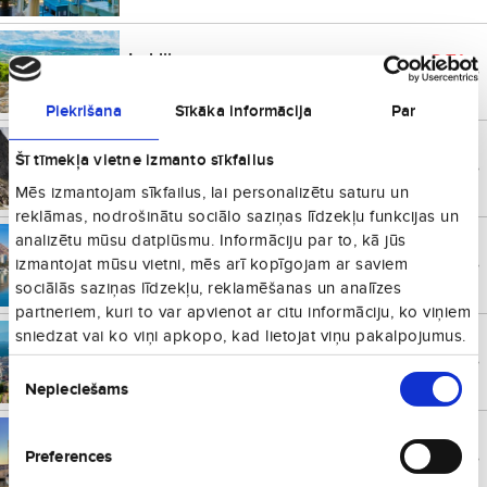
Iraklija
€
71
Grieķija
no
Vienā virzienā
Piekrišana
Sīkāka informācija
Par
Kaljāri
€
72
Šī tīmekļa vietne izmanto sīkfailus
Itālija
no
Vienā virzienā
Mēs izmantojam sīkfailus, lai personalizētu saturu un
reklāmas, nodrošinātu sociālo saziņas līdzekļu funkcijas un
analizētu mūsu datplūsmu. Informāciju par to, kā jūs
Alikante
€
73
Spānija
no
izmantojat mūsu vietni, mēs arī kopīgojam ar saviem
Vienā virzienā
sociālās saziņas līdzekļu, reklamēšanas un analīzes
partneriem, kuri to var apvienot ar citu informāciju, ko viņiem
sniedzat vai ko viņi apkopo, kad lietojat viņu pakalpojumus.
Saloniki
€
74
Grieķija
no
Piekrišanas
Vienā virzienā
Nepieciešams
izvēle
Pafosa
€
76
Kipra
no
Preferences
Vienā virzienā