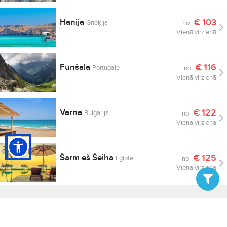
Hanija
€
103
Grieķija
no
Vienā virzienā
Funšala
€
116
Portugāle
no
Vienā virzienā
Varna
€
122
Bulgārija
no
Vienā virzienā
Šarm eš Šeiha
€
125
Ēģipte
no
Vienā virzienā