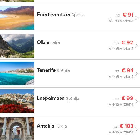
Fuerteventura
€
91
Spānija
no
Vienā virzienā
Olbia
€
92
Itālija
no
Vienā virzienā
Tenerife
€
94
Spānija
no
Vienā virzienā
Laspalmasa
€
99
Spānija
no
Vienā virzienā
Antālija
€
103
Turcija
no
Vienā virzienā