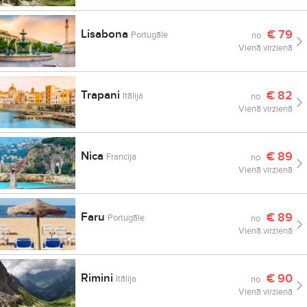
Lisabona
€
79
Portugāle
no
Vienā virzienā
Trapani
€
82
Itālija
no
Vienā virzienā
Nica
€
89
Francija
no
Vienā virzienā
Faru
€
89
Portugāle
no
Vienā virzienā
Rimini
€
90
Itālija
no
Vienā virzienā