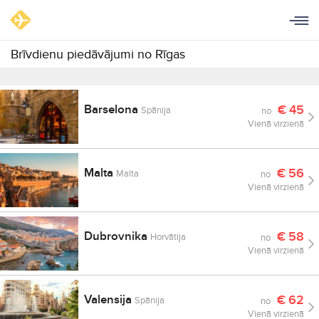
Brīvdienu piedāvājumi no Rīgas
Barselona
€
45
Spānija
no
Vienā virzienā
Malta
€
56
Malta
no
Vienā virzienā
Dubrovnika
€
58
Horvātija
no
Vienā virzienā
Valensija
€
62
Spānija
no
Vienā virzienā