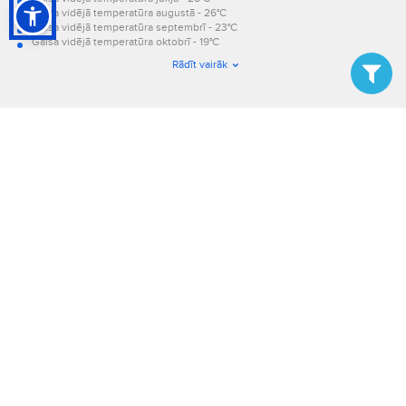
Gaisa vidējā temperatūra augustā - 26°C
Gaisa vidējā temperatūra septembrī - 23°C
Gaisa vidējā temperatūra oktobrī - 19°C
Gaisa vidējā temperatūra novembrī - 16°C
Rādīt vairāk
Gaisa vidējā temperatūra decembrī - 12°C.