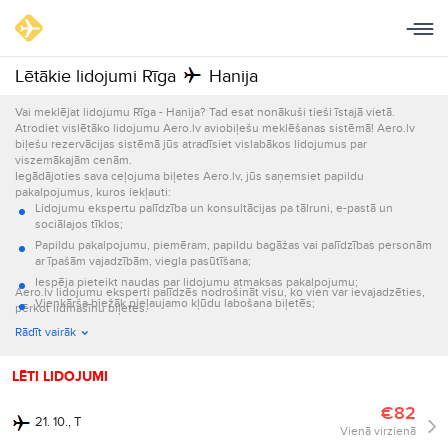
Lētākie lidojumi Rīga
Hanija
Vai meklējat lidojumu Rīga - Hanija? Tad esat nonākuši tieši īstajā vietā.
Atrodiet vislētāko lidojumu Aero.lv aviobiļešu meklēšanas sistēmā! Aero.lv
biļešu rezervācijas sistēmā jūs atradīsiet vislabākos lidojumus par
viszemākajām cenām.
Iegādājoties sava ceļojuma biļetes Aero.lv, jūs saņemsiet papildu
pakalpojumus, kuros iekļauti:
Lidojumu ekspertu palīdzība un konsultācijas pa tālruni, e-pastā un
sociālajos tīklos;
Papildu pakalpojumu, piemēram, papildu bagāžas vai palīdzības personām
ar īpašām vajadzībām, viegla pasūtīšana;
Iespēja pieteikt naudas par lidojumu atmaksas pakalpojumu;
Aero.lv lidojumu eksperti palīdzēs nodrošināt visu, ko vien var ievajadzēties,
Vienkārša biežāk pieļaujamo kļūdu labošana biļetēs;
pērkot lidmašīnu biļetes.
Informācijas par lidojumu nosūtīšana e-pastā un ar īsziņām.
Rādīt vairāk
LĒTI LIDOJUMI
€82
21. 10., T
Vienā virzienā