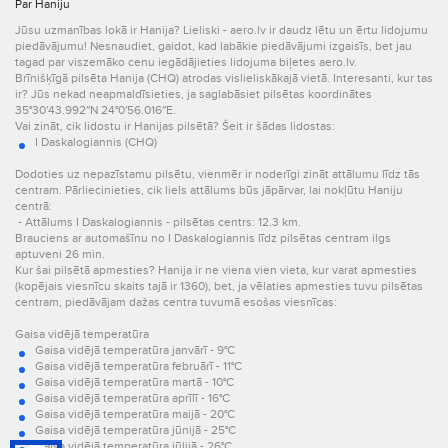
Par Haniju
Jūsu uzmanības lokā ir Hanija? Lieliski - aero.lv ir daudz lētu un ērtu lidojumu
piedāvājumu! Nesnaudiet, gaidot, kad labākie piedāvājumi izgaisīs, bet jau
tagad par viszemāko cenu iegādājieties lidojuma biļetes aero.lv.
Brīnišķīgā pilsēta Hanija (CHQ) atrodas vislieliskākajā vietā. Interesanti, kur tas
ir? Jūs nekad neapmaldīsieties, ja saglabāsiet pilsētas koordinātes
35°30′43.992″N 24°0′56.016″E.
Vai zināt, cik lidostu ir Hanijas pilsētā? Šeit ir šādas lidostas:
I Daskalogiannis (CHQ)
Dodoties uz nepazīstamu pilsētu, vienmēr ir noderīgi zināt attālumu līdz tās
centram. Pārliecinieties, cik liels attālums būs jāpārvar, lai nokļūtu Haniju
centrā:
- Attālums I Daskalogiannis - pilsētas centrs: 12.3 km.
Brauciens ar automašīnu no I Daskalogiannis līdz pilsētas centram ilgs
aptuveni 26 min.
Kur šai pilsētā apmesties? Hanija ir ne viena vien vieta, kur varat apmesties
(kopējais viesnīcu skaits tajā ir 1360), bet, ja vēlaties apmesties tuvu pilsētas
centram, piedāvājam dažas centra tuvumā esošas viesnīcas:
Gaisa vidējā temperatūra
Gaisa vidējā temperatūra janvārī - 9°C
Gaisa vidējā temperatūra februārī - 11°C
Gaisa vidējā temperatūra martā - 10°C
Gaisa vidējā temperatūra aprīlī - 16°C
Gaisa vidējā temperatūra maijā - 20°C
Gaisa vidējā temperatūra jūnijā - 25°C
Gaisa vidējā temperatūra jūlijā - 26°C