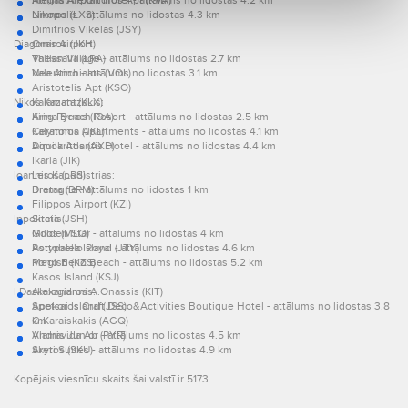
Megas Alexandros Apt (KVA)
Athina Airport Hotel - attālums no lidostas 4.2 km
Limnos (LXS)
Nikopolis - attālums no lidostas 4.3 km
Dimitrios Vikelas (JSY)
Diagoras Airport:
Omiros (JKH)
Thessalia (LRA)
Vallian Village - attālums no lidostas 2.7 km
Nea Anchialos (VOL)
Valentino - attālums no lidostas 3.1 km
Aristotelis Apt (KSO)
Nikos Kazantzakis:
Kalamata (KLX)
King Pyrros (IOA)
Arina Beach Resort - attālums no lidostas 2.5 km
Kalymnos (JKL)
Ceratonia Apartments - attālums no lidostas 4.1 km
Dimokritos (AXD)
Aquila Atlantis Hotel - attālums no lidostas 4.4 km
Ikaria (JIK)
Ioannis Kapodistrias:
Leros (LRS)
Drama (DRM)
Bretagne - attālums no lidostas 1 km
Filippos Airport (KZI)
Ippokratis:
Siteia (JSH)
Milos (MLO)
Golden Star - attālums no lidostas 4 km
Astypalea Island (JTY)
Portobello Royal - attālums no lidostas 4.6 km
Megisti (KZS)
Porto Bello Beach - attālums no lidostas 5.2 km
Kasos Island (KSJ)
I Daskalogiannis:
Alexandros A.Onassis (KIT)
Spetsai Island (JSS)
Apokoros Craft Deco&Activities Boutique Hotel - attālums no lidostas 3.8
G.Karaiskakis (AGQ)
km
Andravida Ab (PYR)
Vlamis Junior - attālums no lidostas 4.5 km
Skyros (SKU)
Areti Suites - attālums no lidostas 4.9 km
Kopējais viesnīcu skaits šai valstī ir 5173.