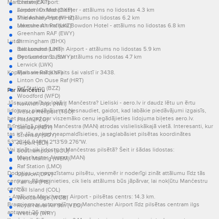
Manchester Airport:
Exeter (EXT)
London Oxford (OXF)
Airport Inn Manchester - attālums no lidostas 4.3 km
Mildenhall Arpt (MHZ)
The Ashley Hotel - attālums no lidostas 6.2 km
Lakenheath Raf (LKZ)
Mercure Altrincham Bowdon Hotel - attālums no lidostas 6.8 km
Greenham RAF (EWY)
Luton:
Birmingham (BHX)
Baltasound (UNT)
Ibis London Luton Airport - attālums no lidostas 5.9 km
Bentwaters St (BWY)
Oyo London Luton - attālums no lidostas 4.7 km
Lerwick (LWK)
Kopējais viesnīcu skaits šai valstī ir 3438.
Marham Raf (KNF)
Linton On Ouse Raf (HRT)
Raf Station (BZZ)
Par Mančestru
Woodford (WFD)
Jūsu uzmanības lokā ir Mančestra? Lieliski - aero.lv ir daudz lētu un ērtu
Norwich Arpt (NWI)
lidojumu piedāvājumu! Nesnaudiet, gaidot, kad labākie piedāvājumi izgaisīs,
Tresco Heliport (TSO)
bet jau tagad par viszemāko cenu iegādājieties lidojuma biļetes aero.lv.
Filton (FZO)
Brīnišķīgā pilsēta Mančestra (MAN) atrodas vislieliskākajā vietā. Interesanti, kur
Sanday (NDY)
tas ir? Jūs nekad neapmaldīsieties, ja saglabāsiet pilsētas koordinātes
Stronsay (SOY)
53°28′46.948″N 2°13′59.276″W.
Airport (EDI)
Vai zināt, cik lidostu ir Mančestras pilsētā? Šeit ir šādas lidostas:
Southampton (SOU)
Manchester Airport (MAN)
West Malling (WEM)
Raf Station (LMO)
Dodoties uz nepazīstamu pilsētu, vienmēr ir noderīgi zināt attālumu līdz tās
Upavon (UPV)
centram. Pārliecinieties, cik liels attālums būs jāpārvar, lai nokļūtu Mančestru
Fair Isle (FIE)
centrā:
Coll Island (COL)
- Attālums Manchester Airport - pilsētas centrs: 14.3 km.
Woodbridge (WOB)
Brauciens ar automašīnu no Manchester Airport līdz pilsētas centram ilgs
Royal Naval Air Stn (YEO)
aptuveni 26 min.
Westray (WRY)