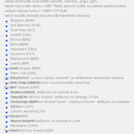
valsts iedzīvotāji runā šādās valodās: velsiešu, angļu, gēlu.
Valsts nacionālā valūta ir GBP. Tāpēc paturiet prātā, ka pašlaik spēkā esošais
valūtas maiņas kurss ir 1 GBP = 1.17 EUR.
Valstī esošās lidostas (Apvienotās Karalistes lidostas):
Brighton (BSH)
Out Skerries (OUK)
Guernsey (GCI)
Cardiff (CWL)
Bristol (BRS)
Barra (BRR)
Hawarden (CEG)
Coventry (CVT)
Blackbushe (BBS)
Leeds (BRF)
Kopā 141.
Saint Angelo (ENK)
Saint Just (LEQ)
Vai jūs jau zināt, uz kuru lidostu lidosiet? Ja vēlēsieties apmesties lidostas
Islay (ILY)
tuvumā, raug, dažas lidostu tuvumā esošās viesnīcas:
Tees Valley (MME)
Bristol:
RAF Station (UHF)
Swansea (SWS)
Winford Manor - attālums no lidostas 5 km
Eday (EOI)
Holiday Inn Bristol Airport - attālums no lidostas 7.4 km
Bembridge (BBP)
Doubletree by Hilton Bristol South - Cadbury House - attālums no lidostas
Eglinton (LDY)
8.7 km
London Ashford (LYX)
Heathrow:
Dyce (ABZ)
Heathrow (LHR)
Master Robert - attālums no lidostas 8.2 km
Raf Station (ODH)
Gatwick:
Sheffield City Airport (SZD)