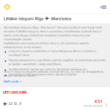
Lētākie lidojumi Rīga
Mančestra
Vai meklējat lidojumu Rīga - Mančestra? Tad esat nonākuši tieši īstajā vietā.
Atrodiet vislētāko lidojumu Aero.lv aviobiļešu meklēšanas sistēmā! Aero.lv
biļešu rezervācijas sistēmā jūs atradīsiet vislabākos lidojumus par
viszemākajām cenām.
Iegādājoties sava ceļojuma biļetes Aero.lv, jūs saņemsiet papildu
pakalpojumus, kuros iekļauti:
Lidojumu ekspertu palīdzība un konsultācijas pa tālruni, e-pastā un
sociālajos tīklos;
Papildu pakalpojumu, piemēram, papildu bagāžas vai palīdzības personām
ar īpašām vajadzībām, viegla pasūtīšana;
Iespēja pieteikt naudas par lidojumu atmaksas pakalpojumu;
Aero.lv lidojumu eksperti palīdzēs nodrošināt visu, ko vien var ievajadzēties,
Vienkārša biežāk pieļaujamo kļūdu labošana biļetēs;
pērkot lidmašīnu biļetes.
Informācijas par lidojumu nosūtīšana e-pastā un ar īsziņām.
Rādīt vairāk
LĒTI LIDOJUMI
€51
22. 12., O
Vienā virzienā