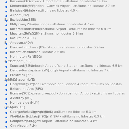
Gatwick (LGW)
Ibis London Gatwick Airport Hotel - attālums no lidostas 1.8 km
Kinloss Raf (FSS)
Crowne Plaza London - Gatwick Airport - attālums no lidostas 3.7 km
Binbrook (GSY)
Gatwick George - attālums no lidostas 4.5 km
Airport (INV)
Belfast Intl Arpt:
Benbecula (BEB)
Stornoway (SYY)
Ballyrobin Country Lodge - attālums no lidostas 4.7 km
East Midlands (EMA)
Maldron Belfast International Airport - attālums no lidostas 5.9 km
Leuchars Raf (ADX)
Maldron Belfast (I) - attālums no lidostas 5.9 km
Raf Station (BEX)
Birmingham:
Andover (ADV)
Barrow In Furness (BWF)
Holiday Inn Birmingham Airport - attālums no lidostas 0.9 km
Raf Station (WTN)
Arden - attālums no lidostas 3.6 km
Honington Raf (BEQ)
Airport:
Heliport (PZE)
Stansted (STN)
Travelodge Edinburgh Airport Ratho Station - attālums no lidostas 6.5 km
Central Railway Stn (KYN)
Holiday Inn Express Edinburgh Airport - attālums no lidostas 7 km
Prestwick (PIK)
John Lennon:
Raf Station (LYE)
Holyhead (HLY)
Hampton by Hilton Liverpool/John Lennon Airport - attālums no lidostas
Belfast Intl Arpt (BFS)
4.4 km
Scatsta (SCS)
Holiday Inn Express Liverpool - John Lennon Airport - attālums no lidostas
Alderney (ACI)
4.7 km
Humberside (HUY)
Glasgow Intl:
Mull (ULL)
George Best City Apt (BHD)
Courtyard Glasgow Airport - attālums no lidostas 5.3 km
Air Parker Booker (HYC)
The Erskine Bridge Hotel & SPA - attālums no lidostas 6.3 km
Southend (SEN)
Campanile Glasgow Airport - attālums no lidostas 9.4 km
City Airport (PLH)