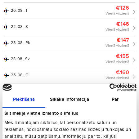
€126
26. 08., T
Vienā virzienā
€146
22. 08., S
Vienā virzienā
€147
28. 08., Pk
Vienā virzienā
€155
23. 08., Sv
Vienā virzienā
€160
25. 08., O
Vienā virzienā
€164
24. 08., P
Vienā virzienā
Piekrišana
Sīkāka informācija
Par
€177
21. 08., Pk
Vienā virzienā
Šī tīmekļa vietne izmanto sīkfailus
€180
Mēs izmantojam sīkfailus, lai personalizētu saturu un
13. 08., C
Vienā virzienā
reklāmas, nodrošinātu sociālo saziņas līdzekļu funkcijas un
analizētu mūsu datplūsmu. Informāciju par to, kā jūs
€185