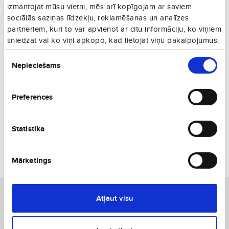
11. 08., O
izmantojat mūsu vietni, mēs arī kopīgojam ar saviem
Vienā virzienā
sociālās saziņas līdzekļu, reklamēšanas un analīzes
€191
18. 08., O
partneriem, kuri to var apvienot ar citu informāciju, ko viņiem
Vienā virzienā
sniedzat vai ko viņi apkopo, kad lietojat viņu pakalpojumus.
€195
Piekrišanas
27. 08., C
Vienā virzienā
Nepieciešams
izvēle
€196
29. 08., S
Vienā virzienā
Preferences
€218
30. 08., Sv
Vienā virzienā
€276
Statistika
12. 08., T
Vienā virzienā
€341
Mārketings
09. 08., Sv
Vienā virzienā
Jūsu izvēlētais lidojums Rīga - Mančestra.
Atļaut visu
Attālums starp šīm pilsētām taisnā līnijā ir 1788.3 km.
Maršrutā Rīga - Mančestra lidojumi notiek visu gadu.
Lēto aviosabiedrību lidojumi virzienā Rīga - Mančestra notiek šādās nedēļas
dienās: