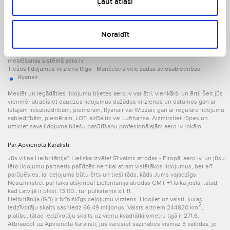
Ļaut atlasi
Otrdiena
Ceturtdiena
Piektdiena
Sestdiena
Noraidīt
Svētdiena
Viszemāko lidojuma Rīga - Mančestra cenu Latvijā pārbaudiet aviobiļešu
meklēšanas sistēmā aero.lv.
Tiešos lidojumus virzienā Rīga - Mančestra veic šādas aviosabiedrības:
Ryanair
Meklēt un iegādāties lidojumu biļetes aero.lv var ātri, vienkārši un ērti! Šeit jūs
vienmēr atradīsiet daudzus lidojumus dažādos virzienos un datumos gan ar
lētajām lidsabiedrībām, piemēram, Ryanair vai Wizzair, gan ar regulāro lidojumu
sabiedrībām, piemēram, LOT, airBaltic vai Lufthansa. Aizmirstiet rūpes un
uzticiet sava lidojuma biļešu pasūtīšanu profesionālajām aero.lv rokām.
Par Apvienotā Karalisti
Jūs vilina Lielbritānija? Lieliska izvēle! Šī valsts atrodas - Eiropā. aero.lv, un jūsu
lēto lidojumu partneris palīdzēs ne tikai atrast vislētākos lidojumus, bet arī
parūpēsies, lai ceļojums būtu ērts un tieši tāds, kāds Jums vajadzīgs.
Neaizmirstiet par laika atšķirību! Lielbritānija atrodas GMT +1 laika joslā, tātad,
kad Latvijā ir plkst. 13.00., tur pulkstenis sit 11.
Lielbritānija (GB) ir brīnišķīgs ceļojumu virziens. Lidojiet uz valsti, kuras
2
iedzīvotāju skaits sasniedz 66.49 miljonus. Valsts aizņem 244820 km
,
platību, tātad iedzīvotāju skaits uz vienu kvadrātkilometru tajā ir 271.6.
Atbraucot uz Apvienotā Karalisti, jūs varēsiet sazināties vismaz 3 valodās, jo