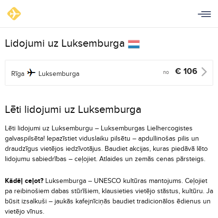
Lidojumi uz Luksemburga
€
106
no
Rīga
Luksemburga
Lēti lidojumi uz Luksemburga
Lēti lidojumi uz Luksemburgu – Luksemburgas Lielhercogistes
galvaspilsēta! Iepazīstiet viduslaiku pilsētu – apdullinošas pilis un
draudzīgus vietējos iedzīvotājus. Baudiet akcijas, kuras piedāvā lēto
lidojumu sabiedrības – ceļojiet. Atlaides un zemās cenas pārsteigs.
Kādēļ ceļot?
Luksemburga – UNESCO kultūras mantojums. Ceļojiet
pa reibinošiem dabas stūrīšiem, klausieties vietējo stāstus, kultūru. Ja
būsit izsalkuši – jaukās kafejnīciņās baudiet tradicionālos ēdienus un
vietējo vīnus.