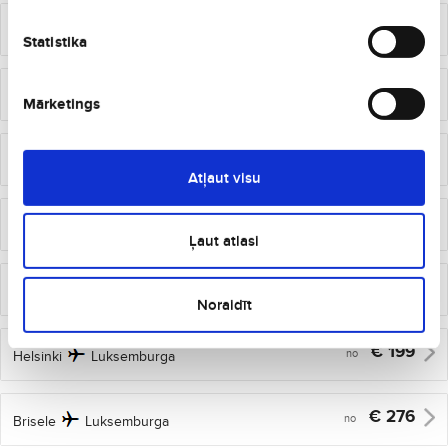
€
77
no
Madride
Luksemburga
Statistika
€
80
no
Viļņa
Luksemburga
Mārketings
€
130
no
Palanga
Luksemburga
Atļaut visu
€
135
no
Kauņa
Luksemburga
Ļaut atlasi
€
145
no
Londona
Luksemburga
Noraidīt
€
199
no
Helsinki
Luksemburga
€
276
no
Brisele
Luksemburga