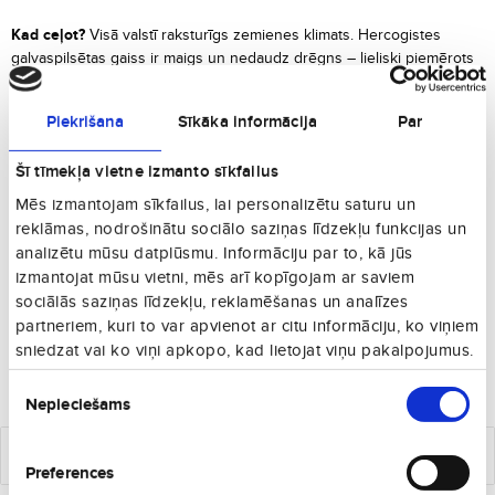
Kad ceļot?
Visā valstī raksturīgs zemienes klimats. Hercogistes
galvaspilsētas gaiss ir maigs un nedaudz drēgns – lieliski piemērots
pastigām pa pasakainām pilīm un tūrēm pa pilsētu. Siltākie mēneši –
jūlijs un augusts. Šajā laikā gaisa temperatūra sasniedz 15°C - 25°C.
Piekrišana
Sīkāka informācija
Par
Ko apskatīt?
Apmeklētākās vietas – vēsturiskais mantojums.
Šī tīmekļa vietne izmanto sīkfailus
Apskatiet slaveno Notre Dame katedrāli, kurā apglabāts hercogs ar
visu ģimeni. Apmeklējiet Luksemburgas vēstures muzeju.
Mēs izmantojam sīkfailus, lai personalizētu saturu un
Pastaigājieties pa vecpilsētu, kuru ieskauj senlaiku pils mūri ar
reklāmas, nodrošinātu sociālo saziņas līdzekļu funkcijas un
torņiem. Atpūtieties pilsētas galvenajā laukumā - Le Place d'Armes.
analizētu mūsu datplūsmu. Informāciju par to, kā jūs
Labākie suvenīri – vietējā šokolāde un putna formas svilpītes.
izmantojat mūsu vietni, mēs arī kopīgojam ar saviem
Piedāvājam iznomāt velosipēdu, tā sajutīsities teju kā vietējais.
sociālās saziņas līdzekļu, reklamēšanas un analīzes
Brīvdienas būs neaizmirstamas!
partneriem, kuri to var apvienot ar citu informāciju, ko viņiem
sniedzat vai ko viņi apkopo, kad lietojat viņu pakalpojumus.
Piekrišanas
Populārākie maršruti uz Luksemburga
Nepieciešams
izvēle
€
106
no
Rīga
Luksemburga
Preferences