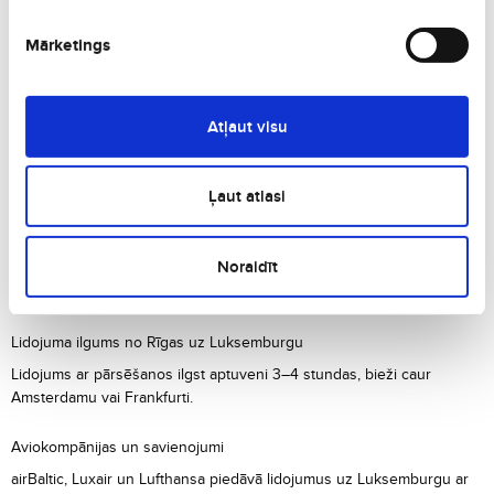
Eiropas valstīm, taču piedāvā augstas kvalitātes pakalpojumus un
izmitināšanu.
Mārketings
Kultūra un tradīcijas Luksemburgā
Luksemburgā ir bagāts kultūras kalendārs ar festivāliem, mākslas
Atļaut visu
izstādēm un klasiskās mūzikas koncertiem, kas atspoguļo valsts
multikulturālo raksturu.
Ļaut atlasi
Ēdiens un virtuve Luksemburgā
Nogaršojiet
Judd mat Gaardebounen
(kūpinātu cūkgaļu ar pupiņām),
Noraidīt
Gromperekichelcher
(kartupeļu pankūkas) un vietējos vīnus no
Mozeles ielejas.
Lidojuma ilgums no Rīgas uz Luksemburgu
Lidojums ar pārsēšanos ilgst aptuveni 3–4 stundas, bieži caur
Amsterdamu vai Frankfurti.
Aviokompānijas un savienojumi
airBaltic, Luxair un Lufthansa piedāvā lidojumus uz Luksemburgu ar