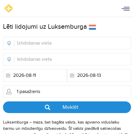
Lēti lidojumi uz Luksemburga
Meklēt
Luksemburga – maza, bet bagāta valsts, kas apvieno viduslaiku
šarmu un mūsdienīgu dzīvesveidu. Šī valsts piedāvā satriecošas