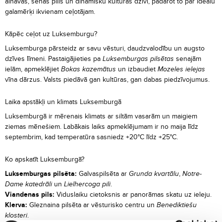
ainavas, senas pilis un dinamisku kultūras dzīvi, padarot to par ideālu
galamērķi ikvienam ceļotājam.
Kāpēc ceļot uz Luksemburgu?
Luksemburga pārsteidz ar savu vēsturi, daudzvalodību un augsto
dzīves līmeni. Pastaigājieties pa
Luksemburgas pilsētas
senajām
ielām, apmeklējiet
Bokas kazemātus
un izbaudiet
Mozeles ielejas
vīna dārzus. Valsts piedāvā gan kultūras, gan dabas piedzīvojumus.
Laika apstākļi un klimats Luksemburgā
Luksemburgā ir mērenais klimats ar siltām vasarām un maigiem
ziemas mēnešiem. Labākais laiks apmeklējumam ir no maija līdz
septembrim, kad temperatūra sasniedz +20°C līdz +25°C.
Ko apskatīt Luksemburgā?
Luksemburgas pilsēta:
Galvaspilsēta ar
Grunda kvartālu
,
Notre-
Dame katedrāli
un
Lielhercoga pili
.
Viandenas pils:
Viduslaiku cietoksnis ar panorāmas skatu uz ieleju.
Klerva:
Gleznaina pilsēta ar vēsturisko centru un
Benediktiešu
klosteri
.