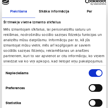
Mozeles ieleja:
Slavens vīna reģions ar degustācijām un vīna
festivāliem.
Piekrišana
Sīkāka informācija
Par
Ekternaha:
Vecākā pilsēta valstī ar
Ekternahas abatiju
un pastaigu
takām.
Šī tīmekļa vietne izmanto sīkfailus
Labākās viesnīcas Luksemburgā
Mēs izmantojam sīkfailus, lai personalizētu saturu un
reklāmas, nodrošinātu sociālo saziņas līdzekļu funkcijas un
Le Place d'Armes
:
Luksusa viesnīca pašā pilsētas sirdī.
Melia Luxembourg
:
Moderns un komfortabls naktsmītnes
analizētu mūsu datplūsmu. Informāciju par to, kā jūs
komplekss.
izmantojat mūsu vietni, mēs arī kopīgojam ar saviem
Hotel Parc Beaux-Arts
:
Eleganta viesnīca ar mākslas kolekciju.
sociālās saziņas līdzekļu, reklamēšanas un analīzes
Château d'Urspelt
:
Atjaunota pils ar greznām naktsmītnēm.
partneriem, kuri to var apvienot ar citu informāciju, ko viņiem
sniedzat vai ko viņi apkopo, kad lietojat viņu pakalpojumus.
Lidojumi un transports Luksemburgā
Piekrišanas
Nepieciešams
Luksemburgas lidosta piedāvā starptautiskus lidojumus, un valsts ir
izvēle
labi savienota ar apkārtējām Eiropas valstīm. Sabiedriskais transports
ir bezmaksas visā valstī, nodrošinot ērtus braucienus ar vilcienu,
Preferences
autobusu un tramvaju.
Valūta un izmaksas Luksemburgā
Statistika
Oficiālā valūta ir eiro (EUR). Luksemburga ir viena no dārgākajām