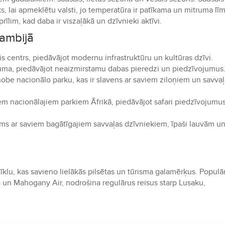
ks, lai apmeklētu valsti, jo temperatūra ir patīkama un mitruma lī
rīlim, kad daba ir viszaļākā un dzīvnieki aktīvi.
Zambijā
s centrs, piedāvājot modernu infrastruktūru un kultūras dzīvi.
ituma, piedāvājot neaizmirstamu dabas pieredzi un piedzīvojumus
hobe nacionālo parku, kas ir slavens ar saviem ziloņiem un savva
em nacionālajiem parkiem Āfrikā, piedāvājot safari piedzīvojumu
ms ar saviem bagātīgajiem savvaļas dzīvniekiem, īpaši lauvām u
klu, kas savieno lielākās pilsētas un tūrisma galamērķus. Populā
 un Mahogany Air, nodrošina regulārus reisus starp Lusaku,