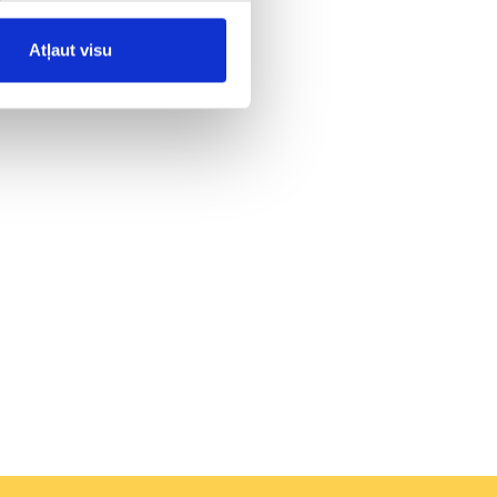
šanās
un
Atļaut visu