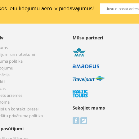
os lētu lidojumu aero.lv piedāvājumus!
lv
Mūsu partneri
mums
ījumi un noteikumi
tuma politika
pojumu
mācija
kti
cas
nets ārzemēs
 noma
Sekojiet mums
pi un kontakti presei
dātu privātuma politika
 pasūtījumi
ldīt pasūtījumus