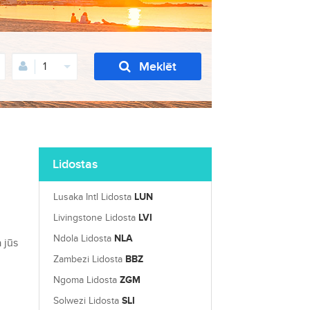
Meklēt
1
Lidostas
Lusaka Intl Lidosta
LUN
Livingstone Lidosta
LVI
Ndola Lidosta
NLA
 jūs
Zambezi Lidosta
BBZ
Ngoma Lidosta
ZGM
Solwezi Lidosta
SLI