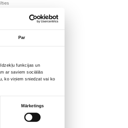
īties
āji
ūru
Par
īdzekļu funkcijas un
jam ar saviem sociālās
u, ko viņiem sniedzat vai ko
vai
Mārketings