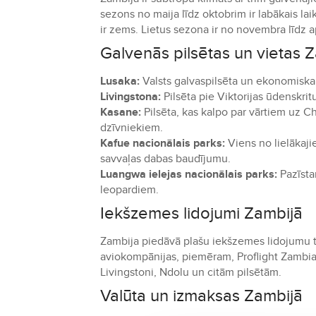
sezons no maija līdz oktobrim ir labākais lai
ir zems. Lietus sezona ir no novembra līdz ap
Galvenās pilsētas un vietas 
Lusaka:
Valsts galvaspilsēta un ekonomiskai
Livingstona:
Pilsēta pie Viktorijas ūdenskr
Kasane:
Pilsēta, kas kalpo par vārtiem uz C
dzīvniekiem.
Kafue nacionālais parks:
Viens no lielākaji
savvaļas dabas baudījumu.
Luangwa ielejas nacionālais parks:
Pazīsta
leopardiem.
Iekšzemes lidojumi Zambijā
Zambija piedāvā plašu iekšzemes lidojumu tī
aviokompānijas, piemēram, Proflight Zambia
Livingstoni, Ndolu un citām pilsētām.
Valūta un izmaksas Zambijā