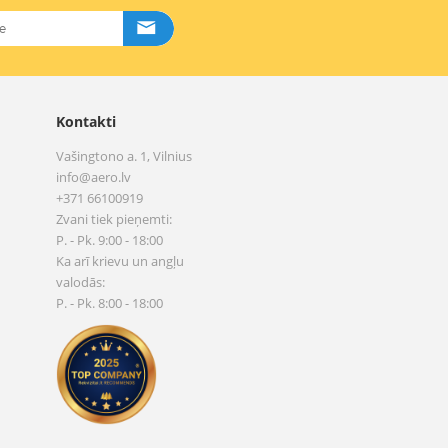
Kontakti
Vašingtono a. 1, Vilnius
info@aero.lv
+371 66100919
Zvani tiek pieņemti:
P. - Pk. 9:00 - 18:00
Ka arī krievu un angļu
valodās:
P. - Pk. 8:00 - 18:00