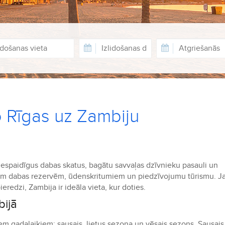
o Rīgas uz Zambiju
iespaidīgus dabas skatus, bagātu savvaļas dzīvnieku pasauli un
avām dabas rezervēm, ūdenskritumiem un piedzīvojumu tūrismu. Ja
edzi, Zambija ir ideāla vieta, kur doties.
bijā
iem gadalaikiem: sausais, lietus sezona un vēsais sezons. Sausais