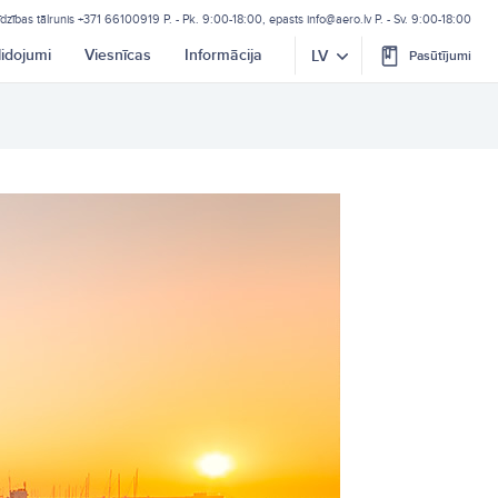
īdzības tālrunis
+371 66100919
P. - Pk. 9:00-18:00, epasts
info@aero.lv
P. - Sv. 9:00-18:00
lidojumi
Viesnīcas
Informācija
LV
Pasūtījumi