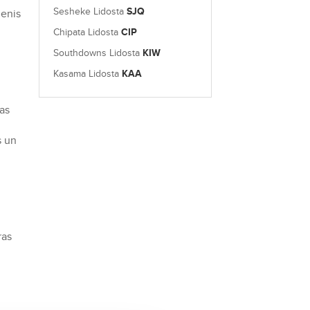
Sesheke Lidosta
SJQ
menis
Chipata Lidosta
CIP
Southdowns Lidosta
KIW
Kasama Lidosta
KAA
.
ļas
s un
n
ras