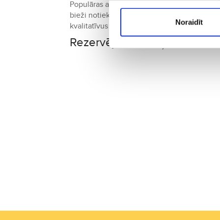
Populāras aviokompānijas, kas piedāvā lidoj
bieži notiek tādās pilsētās kā Frankfurte, 
Noraidīt
kvalitatīvus pakalpojumus.
Rezervējiet aviobiļetes uz Za