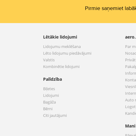
Pirmie saņemiet labāk
Lētākie lidojumi
aero.
Lidojumu meklēšana
Par 
Lēto lidojumu piedāvājumi
Nosac
Valstis
Privā
Kombinētie lidojumi
Pakal
Infor
Palīdzība
Konta
Viesnī
Biļetes
Inter
Lidojumi
Auto
Bagāža
Logoti
Bērni
Kandi
Citi jautājumi
Mani
Pārva