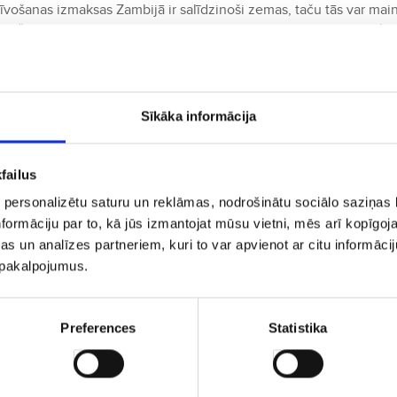
vošanas izmaksas Zambijā ir salīdzinoši zemas, taču tās var main
ināšana un transports ir pieejami par saprātīgām cenām, un ceļot
.
audzīgajiem cilvēkiem. Vietējie iedzīvotāji ir lepni par savu kult
Sīkāka informācija
 tūristiem. Oficiālā valoda ir angļu, taču tiek runāts arī daudzās
jās paražas un uzvedības normas.
failus
 personalizētu saturu un reklāmas, nodrošinātu sociālo saziņas l
izmantojot vietējos produktus, piemēram, kukurūzu, rīsus un zivis.
formāciju par to, kā jūs izmantojat mūsu vietni, mēs arī kopīgo
ra),
ifisashi
(dārzeņi ar zemesriekstu sviestu) un grilētu zivi no
s un analīzes partneriem, kuri to var apvienot ar citu informācij
a daudzos restorānos un ielu tirgos.
u pakalpojumus.
 Zambiju
uveni 13 līdz 16 stundas, iekļaujot pārsēšanos lielākajās Eiropas 
Preferences
Statistika
v pieejami, tāpēc pārsēšanās ir nepieciešama.
mi