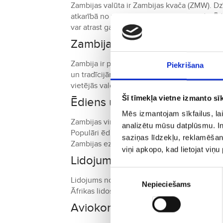
Zambijas valūta ir Zambijas kvača (ZMW). Dzī
atkarībā no vietas un pakalpojuma veida. Ēd
var atrast gan budžeta, gan luksusa iespējas
Zambijas kultūra un paražas
Zambija ir pazīstama ar savu viesmīlību un dr
Piekrišana
un tradīcijām, un viņi labprāt dalās ar tiem ar
vietējās valodās. Ieteicams respektēt vietē
Šī tīmekļa vietne izmanto sīk
Ēdiens un virtuve Zambijā
Mēs izmantojam sīkfailus, lai
Zambijas virtuve ir vienkārša, bet garšīga, 
analizētu mūsu datplūsmu. In
Populāri ēdieni ietver
nshima
(kukurūzas put
saziņas līdzekļu, reklamēšana
Zambijas ezeriem. Vietējā virtuve ir pieejam
viņi apkopo, kad lietojat viņ
Lidojuma ilgums no Rīgas uz
Piekrišanas
Lidojums no Rīgas uz Lusaku parasti ilgst apt
Nepieciešams
izvēle
Āfrikas lidostās. Tiešie reisi uz Zambiju na
Aviokompānijas un savienoju