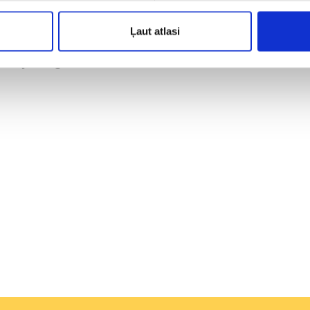
umus uz Zambiju, ir Lufthansa, Emirates un Qatar Airways. Pārsē
Dubaija vai Doha. Šīs aviokompānijas piedāvā ērtus savienojumus 
Ļaut atlasi
mbiju tagad!