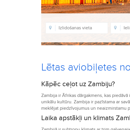
Lētas aviobiļetes n
Kāpēc ceļot uz Zambiju?
Zambija ir Āfrikas dārgakmens, kas piedāvā 
unikālu kultūru. Zambija ir pazīstama ar s
meklējat piedzīvojumus un neaizmirstamu pier
Laika apstākļi un klimats Zam
Zambijā ir subtropu klimats ar trim galvenaj