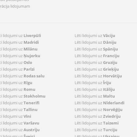
trācija lidojumam
ti lidojumi uz
Liverpūli
Lēti lidojumi uz
Vāciju
ti lidojumi uz
Madridi
Lēti lidojumi uz
Dāniju
ti lidojumi uz
Milānu
Lēti lidojumi uz
Spāniju
ti lidojumi uz
Ņujorku
Lēti lidojumi uz
Franciju
ti lidojumi uz
Oslo
Lēti lidojumi uz
Gruziju
ti lidojumi uz
Parīzi
Lēti lidojumi uz
Grieķiju
ti lidojumi uz
Rodas salu
Lēti lidojumi uz
Horvātiju
ti lidojumi uz
Rīgu
Lēti lidojumi uz
Īriju
ti lidojumi uz
Romu
Lēti lidojumi uz
Itāliju
ti lidojumi uz
Stokholmu
Lēti lidojumi uz
Maltu
ti lidojumi uz
Tenerifi
Lēti lidojumi uz
Nīderlandi
ti lidojumi uz
Tallinu
Lēti lidojumi uz
Norvēģiju
ti lidojumi uz
Vīni
Lēti lidojumi uz
Zviedriju
ti lidojumi uz
Varšavu
Lēti lidojumi uz
Taizemi
ti lidojumi uz
Austriju
Lēti lidojumi uz
Turciju
ti lidojumi uz
Šveici
Lēti lidojumi uz
Ukrainu