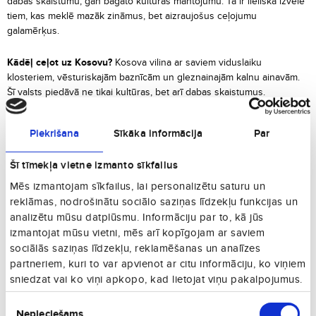
dabas skaistumu, gan bagāto kultūras mantojumu. Tā ir lieliska izvēle
tiem, kas meklē mazāk zināmus, bet aizraujošus ceļojumu
galamērķus.
Kādēļ ceļot uz Kosovu?
Kosova vilina ar saviem viduslaiku
klosteriem, vēsturiskajām baznīcām un gleznainajām kalnu ainavām.
Šī valsts piedāvā ne tikai kultūras, bet arī dabas skaistumus.
Piedalieties vietējos svētkos, nogaršojiet tradicionālos ēdienus un
iepazīstiet sirsnīgos vietējos iedzīvotājus.
Piekrišana
Sīkāka informācija
Par
Kad ceļot uz Kosovu?
Labākais laiks ceļošanai ir no maija līdz
Šī tīmekļa vietne izmanto sīkfailus
oktobrim, kad laika apstākļi ir silti un piemēroti ekskursijām,
pārgājieniem un pilsētu izpētei.
Mēs izmantojam sīkfailus, lai personalizētu saturu un
reklāmas, nodrošinātu sociālo saziņas līdzekļu funkcijas un
Ko apskatīt Kosovā?
Apmeklējiet Prištinu – valsts galvaspilsētu ar tās
analizētu mūsu datplūsmu. Informāciju par to, kā jūs
dinamisko pilsētas dzīvi, vēsturiskajām mošejām un muzejiem. Pejas
izmantojat mūsu vietni, mēs arī kopīgojam ar saviem
patriarhāta klosteris un Gračanicas klosteris ir UNESCO pasaules
sociālās saziņas līdzekļu, reklamēšanas un analīzes
mantojuma objekti, kurus noteikti ir vērts apmeklēt. Kalnu mīļotājiem
partneriem, kuri to var apvienot ar citu informāciju, ko viņiem
Kosova piedāvā izpētīt Rugovas ieleju ar tās elpu aizraujošajiem
sniedzat vai ko viņi apkopo, kad lietojat viņu pakalpojumus.
skatiem un pārgājienu takām.
Piekrišanas
Nepieciešams
izvēle