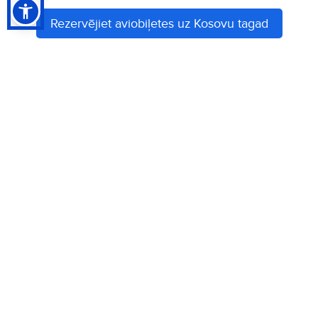
Rezervējiet aviobiļetes uz Kosovu tagad