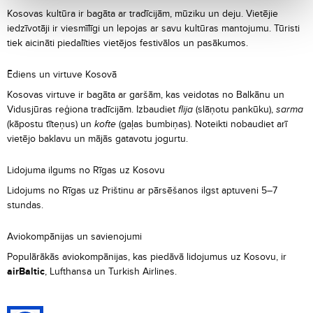
Kosovas kultūra ir bagāta ar tradīcijām, mūziku un deju. Vietējie
iedzīvotāji ir viesmīlīgi un lepojas ar savu kultūras mantojumu. Tūristi
tiek aicināti piedalīties vietējos festivālos un pasākumos.
Ēdiens un virtuve Kosovā
Kosovas virtuve ir bagāta ar garšām, kas veidotas no Balkānu un
Vidusjūras reģiona tradīcijām. Izbaudiet
flija
(slāņotu pankūku),
sarma
(kāpostu tīteņus) un
kofte
(gaļas bumbiņas). Noteikti nobaudiet arī
vietējo baklavu un mājās gatavotu jogurtu.
Lidojuma ilgums no Rīgas uz Kosovu
Lidojums no Rīgas uz Prištinu ar pārsēšanos ilgst aptuveni 5–7
stundas.
Aviokompānijas un savienojumi
Populārākās aviokompānijas, kas piedāvā lidojumus uz Kosovu, ir
airBaltic
, Lufthansa un Turkish Airlines.