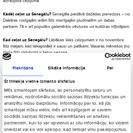
aizraujošā ceļojumā.
Kādēļ ceļot uz Senegālu?
Senegāla piedāvā dažādas pieredzes – no
Dakāras rosīgajām ielām līdz mierīgajām pludmalēm un dabas
parkiem. Tā ir arī populārs galamērķis vēstures un kultūras mīļotājiem.
Kad ceļot uz Senegālu?
Labākais laiks ceļojumam ir no novembra
līdz maijam, kad laikapstākļi ir sausi un patīkami. Vasaras mēnešos (no
jūnija līdz oktobrim) ir lietus sezona.
Ko apskatīt Senegālā?
Apmeklējiet
Gorē salas
vergu tirdzniecības
Piekrišana
Sīkāka informācija
Par
muzeju, izbaudiet dabas skaistumu
Pink Lake (Lac Rose)
, atklājiet
Djoudj
nacionālo putnu rezervātu un baudiet saulrietu pie Atlantijas
Šī tīmekļa vietne izmanto sīkfailus
okeāna.
Mēs izmantojam sīkfailus, lai personalizētu saturu un
reklāmas, nodrošinātu sociālo saziņas līdzekļu funkcijas un
Labākās viesnīcas Senegālā
analizētu mūsu datplūsmu. Informāciju par to, kā jūs
Terrou-Bi Hotel, Dakar
:
Luksusa viesnīca pie okeāna ar baseinu un
izmantojat mūsu vietni, mēs arī kopīgojam ar saviem
restorāniem.
sociālās saziņas līdzekļu, reklamēšanas un analīzes
Lamantin Beach Resort & Spa
:
Kūrorta viesnīca Sali pie smilšu
partneriem, kuri to var apvienot ar citu informāciju, ko viņiem
pludmalēm.
sniedzat vai ko viņi apkopo, kad lietojat viņu pakalpojumus.
Royam Hotel
:
Tropu stila kūrorts ar bungalo un skatu uz dārzu.