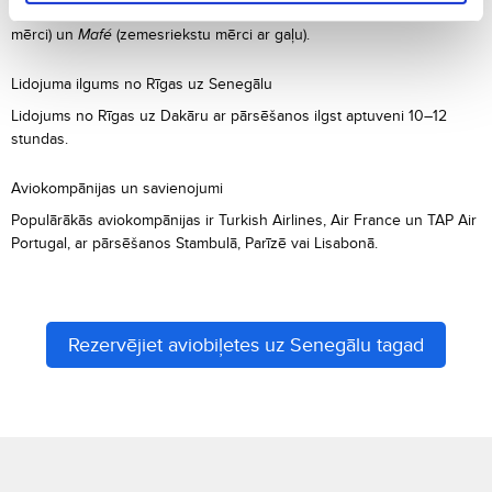
Thieboudienne
(rīsi ar zivīm),
Yassa
(vista vai zivis ar sīpolu-citronu
mērci) un
Mafé
(zemesriekstu mērci ar gaļu).
Lidojuma ilgums no Rīgas uz Senegālu
Lidojums no Rīgas uz Dakāru ar pārsēšanos ilgst aptuveni 10–12
stundas.
Aviokompānijas un savienojumi
Populārākās aviokompānijas ir Turkish Airlines, Air France un TAP Air
Portugal, ar pārsēšanos Stambulā, Parīzē vai Lisabonā.
Rezervējiet aviobiļetes uz Senegālu tagad