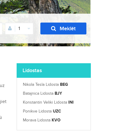
Meklēt
1
Lidostas
Nikola Tesla Lidosta
BEG
 uz
Batajnica Lidosta
BJY
jiet
Konstantin Veliki Lidosta
INI
Ponikve Lidosta
UZC
ši
Morava Lidosta
KVO