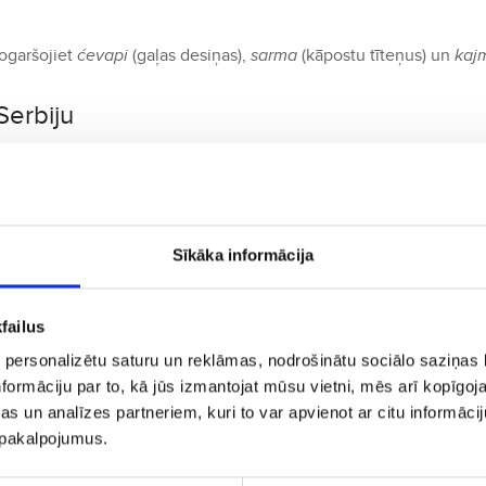
Nogaršojiet
ćevapi
(gaļas desiņas),
sarma
(kāpostu tīteņus) un
kaj
Serbiju
2,5 sundas, ar pārsēšanos aptuveni 4–5 stundas.
mi
 Serbia un Lufthansa, ar pārsēšanos Vīnē, Minhenē vai Belgradā.
Sīkāka informācija
iet aviobiļetes uz Serbiju tagad
failus
 personalizētu saturu un reklāmas, nodrošinātu sociālo saziņas l
formāciju par to, kā jūs izmantojat mūsu vietni, mēs arī kopīgo
s un analīzes partneriem, kuri to var apvienot ar citu informācij
rētu Jums patikt
u pakalpojumus.