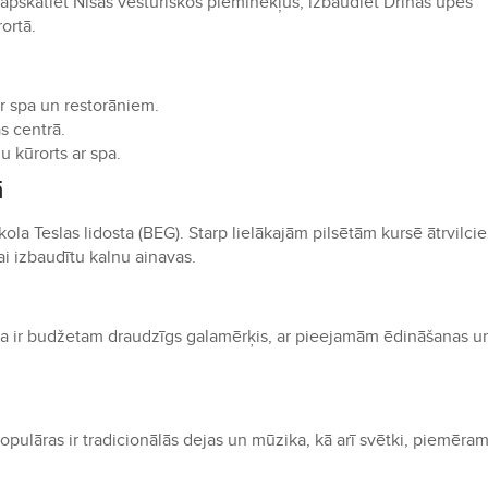
pskatiet Nišas vēsturiskos pieminekļus, izbaudiet Drinas upes
ortā.
r spa un restorāniem.
s centrā.
 kūrorts ar spa.
ā
kola Teslas lidosta (BEG). Starp lielākajām pilsētām kursē ātrvilci
ai izbaudītu kalnu ainavas.
rbija ir budžetam draudzīgs galamērķis, ar pieejamām ēdināšanas u
 populāras ir tradicionālās dejas un mūzika, kā arī svētki, piemēram