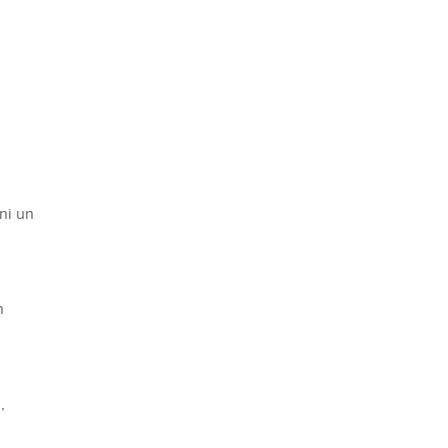
eni un
n
,