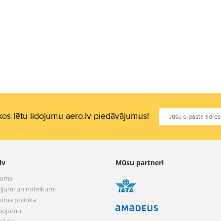
os lētu lidojumu aero.lv piedāvājumus!
lv
Mūsu partneri
mums
ījumi un noteikumi
tuma politika
pojumu