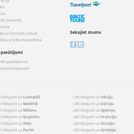
mācija
kti
cas
nets ārzemēs
 noma
Sekojiet mums
pi un kontakti presei
dātu privātuma politika
 pasūtījumi
ldīt pasūtījumus
trācija lidojumam
ti lidojumi uz
Liverpūli
Lēti lidojumi uz
Vāciju
ti lidojumi uz
Madridi
Lēti lidojumi uz
Dāniju
ti lidojumi uz
Milānu
Lēti lidojumi uz
Spāniju
ti lidojumi uz
Ņujorku
Lēti lidojumi uz
Franciju
ti lidojumi uz
Oslo
Lēti lidojumi uz
Gruziju
ti lidojumi uz
Parīzi
Lēti lidojumi uz
Grieķiju