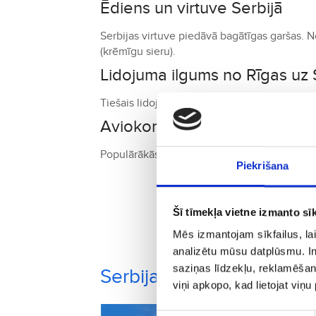
Ēdiens un virtuve Serbijā
Serbijas virtuve piedāvā bagātīgas garšas. 
(krēmīgu sieru).
Lidojuma ilgums no Rīgas uz 
Tiešais lidojums no Rīgas uz Belgradu ilst 
Aviokompānijas un savienoju
Populārākās aviokompānijas ir airBaltic, Air
Piekrišana
Rezervēj
Šī tīmekļa vietne izmanto sīk
Mēs izmantojam sīkfailus, lai
analizētu mūsu datplūsmu. In
saziņas līdzekļu, reklamēšana
Serbija pilsētas, kuras va
viņi apkopo, kad lietojat viņ