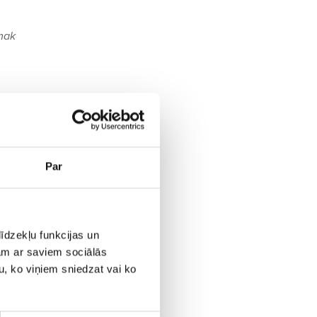
mak
Par
īdzekļu funkcijas un
jam ar saviem sociālās
u, ko viņiem sniedzat vai ko