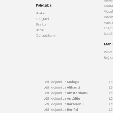
Infor
Palīdzība
Konta
Viesnī
Biļetes
Inter
Lidojumi
Auto
Bagāža
Logoti
Bērni
Kandi
Citi jautājumi
Mani
Pārva
Reģis
Lēti lidojumi uz
Malagu
Lē
Lēti lidojumi uz
Alikanti
Lē
Lēti lidojumi uz
Amsterdamu
Lē
Lēti lidojumi uz
Antāliju
Lē
Lēti lidojumi uz
Barselonu
Lē
Lēti lidojumi uz
Berlīni
Lē