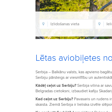
Lētas aviobiļetes n
Serbija – Balkānu valsts, kas apvieno bagāt
Serbiju pārsteigs ar viesmīlību un autentis
Kādēļ ceļot uz Serbiju?
Serbija vilina ar sa
Belgradas cietoksni, izbaudiet kafiju Skadari
Kad ceļot uz Serbiju?
Pavasaris un rudens ir 
skaista. Ziemā Serbija ir lieliska izvēle slē