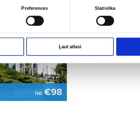
Preferences
Statistika
Ļaut atlasi
€98
no