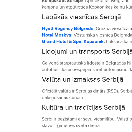
Ko apskatīt Serbijā?
Apmeklējiet Belgradu, a
kanjonu un atpūtieties Kopaonikas kalnu kūr
Labākās viesnīcas Serbijā
Hyatt Regency Belgrade
:
Grezna viesnīca a
Hotel Moskva
:
Vēsturiska viesnīca Belgrada
Grand Hotel & Spa, Kopaonik
:
Luksusa kalnu
Lidojumi un transports Serbij
Galvenā starptautiskā lidosta ir Belgradas Ni
autobusi, kā arī iespējams īrēt automašīnu, l
Valūta un izmaksas Serbijā
Oficiālā valūta ir Serbijas dinārs (RSD). Se
nakšņošanas cenām.
Kultūra un tradīcijas Serbijā
Serbi ir pazīstami ar savu viesmīlību. Valstī
slava – ģimenes svētā diena.