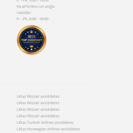
P. - Pk. 9:00 - 18:00
Ka arī krievu un angļu
valodās:
P. - Pk. 8:00 - 18:00
Lētas Wizzair aviobiļetes
Lētas Wizzair aviobiļetes
Lētas Wizzair aviobiļetes
Lētas Wizzair aviobiļetes
Lētas Turkish Airlines aviobiļetes
Lētas Norwegian Airlines aviobiļetes