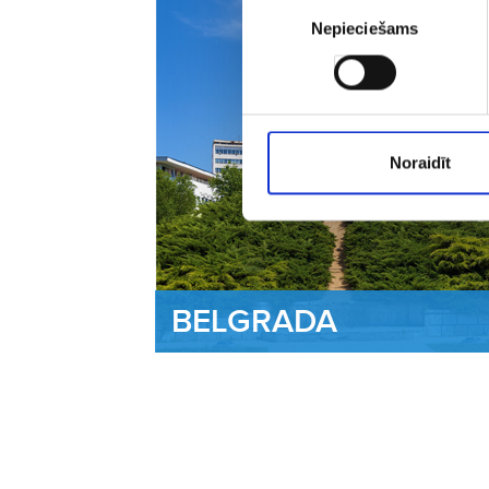
Piekrišanas
Nepieciešams
izvēle
Noraidīt
BELGRADA