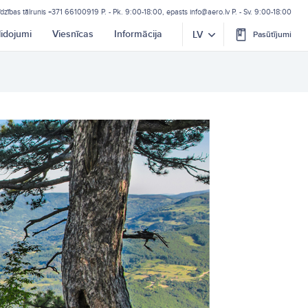
īdzības tālrunis
+371 66100919
P. - Pk. 9:00-18:00, epasts
info@aero.lv
P. - Sv. 9:00-18:00
lidojumi
Viesnīcas
Informācija
LV
Pasūtījumi