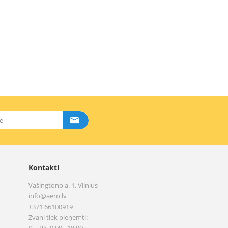
Kontakti
Vašingtono a. 1, Vilnius
info@aero.lv
+371 66100919
Zvani tiek pieņemti: