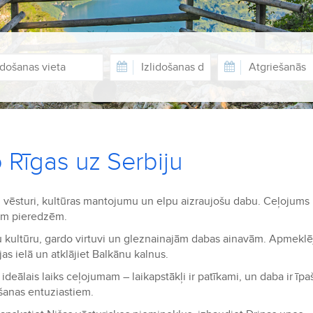
o Rīgas uz Serbiju
u vēsturi, kultūras mantojumu un elpu aizraujošu dabu. Ceļojums
kām pieredzēm.
vu kultūru, gardo virtuvi un gleznainajām dabas ainavām. Apmeklē
jas ielā un atklājiet Balkānu kalnus.
ideālais laiks ceļojumam – laikapstākļi ir patīkami, un daba ir īpa
pošanas entuziastiem.