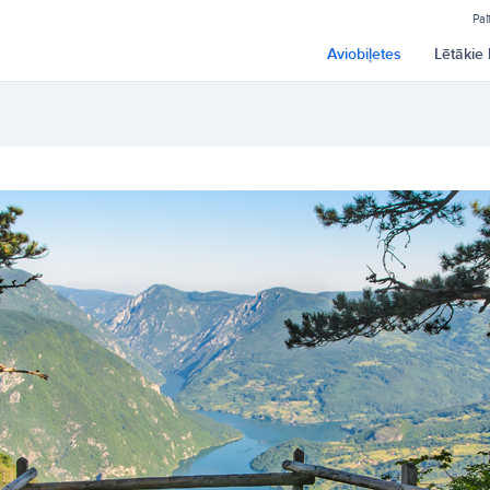
Pal
Aviobiļetes
Lētākie 