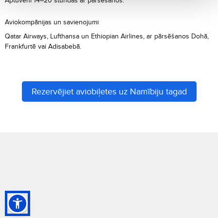
Aptuveni 14–20 stundas ar pārsēšanos.
Aviokompānijas un savienojumi
Qatar Airways, Lufthansa un Ethiopian Airlines, ar pārsēšanos Dohā,
Frankfurtē vai Adisabebā.
Rezervējiet aviobiļetes uz Namībiju tagad