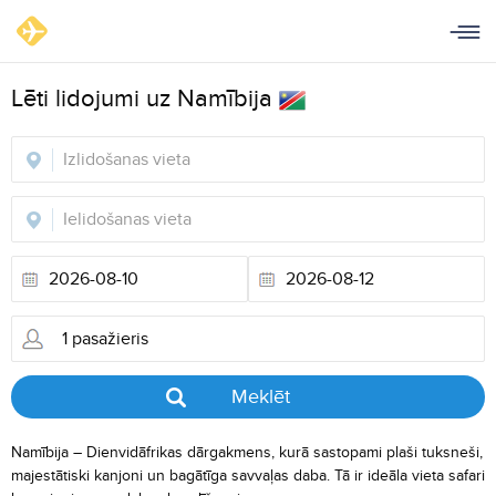
Lēti lidojumi uz Namībija
Meklēt
Namībija – Dienvidāfrikas dārgakmens, kurā sastopami plaši tuksneši,
majestātiski kanjoni un bagātīga savvaļas daba. Tā ir ideāla vieta safari