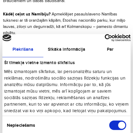
braucieniem un dabas baudīšanai.
Kādēļ ceļot uz Namībiju?
Apmeklējiet pasaulslaveno Namības
tuksnesi ar tā oranžajām kāpām, Etoshas nacionālo parku, kur mājo
lauvas, ziloņi un degunradži, kā arī Kolmanskopu – pamesto dimantu
pilsētu.
Kad ceļot uz Namībiju?
Labākais laiks ceļošanai ir no maija līdz
Piekrišana
Sīkāka informācija
Par
oktobrim, sausajā sezonā, kad dzīvnieku vērošana ir vislabākā un
klimats – patīkams.
Šī tīmekļa vietne izmanto sīkfailus
Mēs izmantojam sīkfailus, lai personalizētu saturu un
Ko apskatīt Namībijā?
Redziet
Sossusvlei
kāpas, izbaudiet
Fish
reklāmas, nodrošinātu sociālo saziņas līdzekļu funkcijas un
River Canyon
iespaidīgo ainavu un apmeklējiet
Swakopmund
piekrastes pilsētu ar vācu arhitektūru.
analizētu mūsu datplūsmu. Informāciju par to, kā jūs
izmantojat mūsu vietni, mēs arī kopīgojam ar saviem
sociālās saziņas līdzekļu, reklamēšanas un analīzes
Labākās viesnīcas Namībijā
partneriem, kuri to var apvienot ar citu informāciju, ko viņiem
Windhoek Country Club Resort
:
Komfortabla viesnīca galvaspilsētā
sniedzat vai ko viņi apkopo, kad lietojat viņu pakalpojumus.
Vindhukā.
Piekrišanas
Sossusvlei Lodge
:
Luksusa safari nometne Namības tuksneša sirdī.
Nepieciešams
The Stiltz
:
Unikālas koka mājiņas ar skatu uz lagūnu Swakopmundā.
izvēle