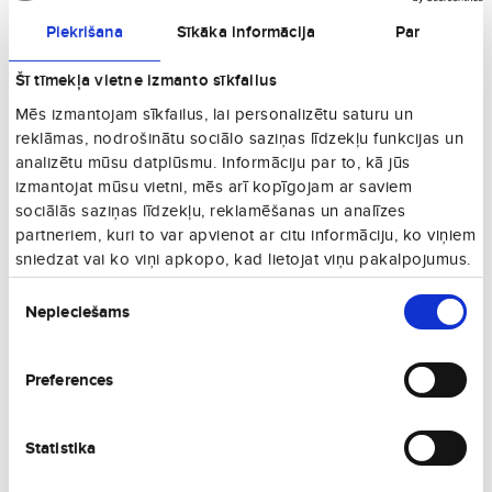
rada autentisku atmosfēru. Vietējās tradīcijas, amatniecība, zirgu
Piekrišana
Sīkāka informācija
Par
izjādes, vēsturiskas pilsētas veido neatkārtojamu pieredzi ceļotājiem.
Šī tīmekļa vietne izmanto sīkfailus
Laika apstākļi un klimats Lesoto
Mēs izmantojam sīkfailus, lai personalizētu saturu un
Lesoto ir mērenais kalnu klimats ar vēsām ziemām, siltām vasarām.
reklāmas, nodrošinātu sociālo saziņas līdzekļu funkcijas un
Ziemā temperatūra kalnu reģionos nokrītas zem 0°C, bet vasarā
analizētu mūsu datplūsmu. Informāciju par to, kā jūs
sasniedz +25°C. Sniegs kalnos ir bieži sastopams, padarot valsti
izmantojat mūsu vietni, mēs arī kopīgojam ar saviem
populāru ziemas sporta cienītāju vidū.
sociālās saziņas līdzekļu, reklamēšanas un analīzes
partneriem, kuri to var apvienot ar citu informāciju, ko viņiem
Ko redzēt un darīt Lesoto?
sniedzat vai ko viņi apkopo, kad lietojat viņu pakalpojumus.
Maletsunyane ūdenskritums:
Viens no augstākajiem
Piekrišanas
ūdenskritumiem Āfrikā.
Nepieciešams
izvēle
Sehlabathebe Nacionālais parks:
Elpu aizraujošas ainavas, savvaļas
dzīvnieki.
Thaba-Bosiu:
Vēsturisks cietoksnis, kas spēlēja nozīmīgu lomu valsts
Preferences
vēsturē.
Aloes Ridge:
Kalnu pārgājieni, gleznaini skati.
Katsi dambis:
Mākslīgs ezers ar iespējām atpūsties, laivot,
Statistika
makšķerēt.