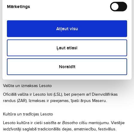
Labākās viesnīcas Lesoto
Mārketings
Avani Maseru Hotel
:
Luksusa viesnīca ar skatu uz kalniem.
Maleku Lodge
:
Komfortabla naktsmītne ar vietējo atmosfēru.
Blue Mountain Inn
:
Populāra viesnīca Maseru tuvumā.
Atļaut visu
Semonkong Lodge
:
Tradicionāls namiņš ar dabas skatu.
Morija Guesthouse
:
Viesu nams ar mājīgu atmosfēru.
Ļaut atlasi
Lidojumi un transports Lesoto
Galvenā lidosta –
Moshoeshoe International Airport
. Iekšzemes
transports sastāv no autobusiem, mikroautobusiem, taksometriem.
Noraidīt
Ceļošana ar automašīnu ļauj iepazīt kalnu ceļus, nelielus ciematus.
Valūta un izmaksas Lesoto
Oficiālā valūta ir Lesoto loti (LSL), bet pieņem arī Dienvidāfrikas
randus (ZAR). Izmaksas ir pieejamas, īpaši ārpus Maseru.
Kultūra un tradīcijas Lesoto
Lesoto kultūra ir cieši saistīta ar
Basotho
cilšu mantojumu. Vietējie
iedzīvotāji saglabā tradicionālās dejas, amatniecību, festivālus.