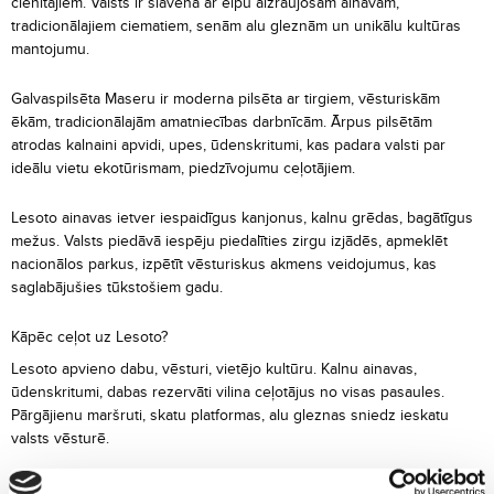
cienītājiem. Valsts ir slavena ar elpu aizraujošām ainavām,
tradicionālajiem ciematiem, senām alu gleznām un unikālu kultūras
mantojumu.
Galvaspilsēta Maseru ir moderna pilsēta ar tirgiem, vēsturiskām
ēkām, tradicionālajām amatniecības darbnīcām. Ārpus pilsētām
atrodas kalnaini apvidi, upes, ūdenskritumi, kas padara valsti par
ideālu vietu ekotūrismam, piedzīvojumu ceļotājiem.
Lesoto ainavas ietver iespaidīgus kanjonus, kalnu grēdas, bagātīgus
mežus. Valsts piedāvā iespēju piedalīties zirgu izjādēs, apmeklēt
nacionālos parkus, izpētīt vēsturiskus akmens veidojumus, kas
saglabājušies tūkstošiem gadu.
Kāpēc ceļot uz Lesoto?
Lesoto apvieno dabu, vēsturi, vietējo kultūru. Kalnu ainavas,
ūdenskritumi, dabas rezervāti vilina ceļotājus no visas pasaules.
Pārgājienu maršruti, skatu platformas, alu gleznas sniedz ieskatu
valsts vēsturē.
Tradicionālie ciemati, kur vietējie iedzīvotāji valkā
Basotho
segas,