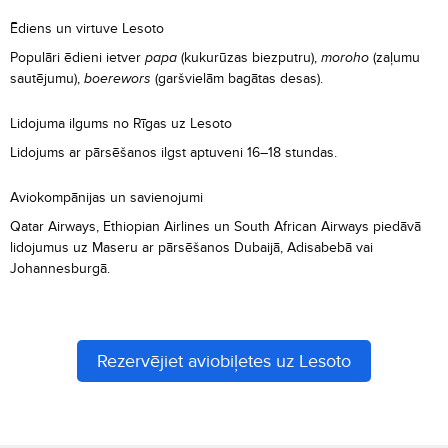
Ēdiens un virtuve Lesoto
Populāri ēdieni ietver
papa
(kukurūzas biezputru),
moroho
(zaļumu
sautējumu),
boerewors
(garšvielām bagātas desas).
Lidojuma ilgums no Rīgas uz Lesoto
Lidojums ar pārsēšanos ilgst aptuveni 16–18 stundas.
Aviokompānijas un savienojumi
Qatar Airways, Ethiopian Airlines un South African Airways piedāvā
lidojumus uz Maseru ar pārsēšanos Dubaijā, Adisabebā vai
Johannesburgā.
Rezervējiet aviobiļetes uz Lesoto