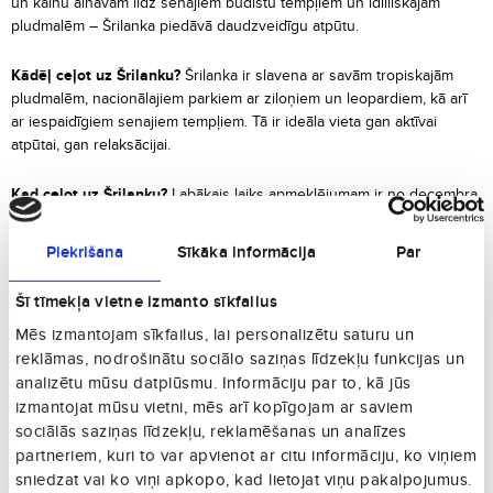
un kalnu ainavām līdz senajiem budistu tempļiem un idilliskajām
pludmalēm – Šrilanka piedāvā daudzveidīgu atpūtu.
Kādēļ ceļot uz Šrilanku?
Šrilanka ir slavena ar savām tropiskajām
pludmalēm, nacionālajiem parkiem ar ziloņiem un leopardiem, kā arī
ar iespaidīgiem senajiem tempļiem. Tā ir ideāla vieta gan aktīvai
atpūtai, gan relaksācijai.
Kad ceļot uz Šrilanku?
Labākais laiks apmeklējumam ir no decembra
līdz aprīlim, kad laiks ir sauss un saulains. Dienvidu un rietumu
piekraste ir ideāla ziemas mēnešos, bet austrumu piekraste ir
Piekrišana
Sīkāka informācija
Par
vislabākā no maija līdz septembrim.
Šī tīmekļa vietne izmanto sīkfailus
Ko apskatīt Šrilankā?
Apmeklējiet Sigīrijas klinšu cietoksni, budistu
Mēs izmantojam sīkfailus, lai personalizētu saturu un
tempļus Kandy un Polonnaruva, safari piedzīvojumus Yala nacionālajā
reklāmas, nodrošinātu sociālo saziņas līdzekļu funkcijas un
parkā un atpūtieties pie skaistajām Unawatuna un Mirissa pludmalēm.
analizētu mūsu datplūsmu. Informāciju par to, kā jūs
izmantojat mūsu vietni, mēs arī kopīgojam ar saviem
Labākās viesnīcas Šrilankā
sociālās saziņas līdzekļu, reklamēšanas un analīzes
Cinnamon Grand Colombo
:
Luksusa viesnīca ar lielisku servisu
partneriem, kuri to var apvienot ar citu informāciju, ko viņiem
Kolombo.
sniedzat vai ko viņi apkopo, kad lietojat viņu pakalpojumus.
Jetwing Vil Uyana
:
Ekskluzīva atpūtas vieta dabas ieskautā vidē.