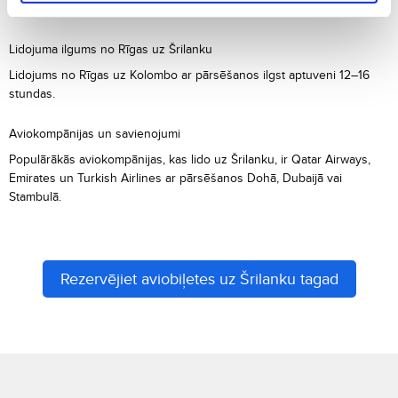
(sasmalcinātu plāceņu ar dārzeņiem un gaļu).
Lidojuma ilgums no Rīgas uz Šrilanku
Lidojums no Rīgas uz Kolombo ar pārsēšanos ilgst aptuveni 12–16
stundas.
Aviokompānijas un savienojumi
Populārākās aviokompānijas, kas lido uz Šrilanku, ir Qatar Airways,
Emirates un Turkish Airlines ar pārsēšanos Dohā, Dubaijā vai
Stambulā.
Rezervējiet aviobiļetes uz Šrilanku tagad