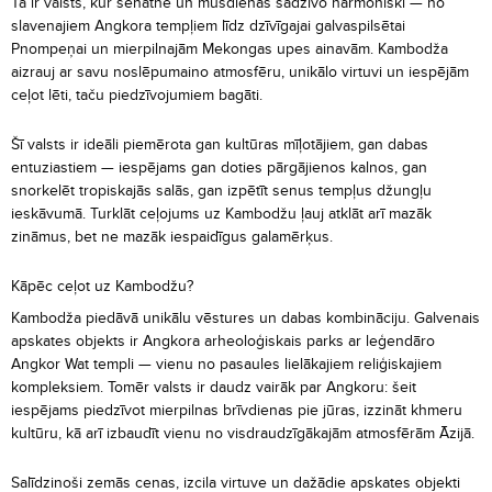
Tā ir valsts, kur senatne un mūsdienas sadzīvo harmoniski — no
slavenajiem Angkora tempļiem līdz dzīvīgajai galvaspilsētai
Pnompeņai un mierpilnajām Mekongas upes ainavām. Kambodža
aizrauj ar savu noslēpumaino atmosfēru, unikālo virtuvi un iespējām
ceļot lēti, taču piedzīvojumiem bagāti.
Šī valsts ir ideāli piemērota gan kultūras mīļotājiem, gan dabas
entuziastiem — iespējams gan doties pārgājienos kalnos, gan
snorkelēt tropiskajās salās, gan izpētīt senus tempļus džungļu
ieskāvumā. Turklāt ceļojums uz Kambodžu ļauj atklāt arī mazāk
zināmus, bet ne mazāk iespaidīgus galamērķus.
Kāpēc ceļot uz Kambodžu?
Kambodža piedāvā unikālu vēstures un dabas kombināciju. Galvenais
apskates objekts ir Angkora arheoloģiskais parks ar leģendāro
Angkor Wat templi — vienu no pasaules lielākajiem reliģiskajiem
kompleksiem. Tomēr valsts ir daudz vairāk par Angkoru: šeit
iespējams piedzīvot mierpilnas brīvdienas pie jūras, izzināt khmeru
kultūru, kā arī izbaudīt vienu no visdraudzīgākajām atmosfērām Āzijā.
Salīdzinoši zemās cenas, izcila virtuve un dažādie apskates objekti