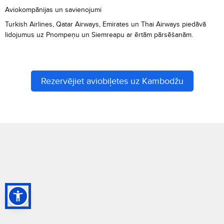
Aviokompānijas un savienojumi
Turkish Airlines, Qatar Airways, Emirates un Thai Airways piedāvā
lidojumus uz Pnompeņu un Siemreapu ar ērtām pārsēšanām.
Rezervējiet aviobiļetes uz Kambodžu