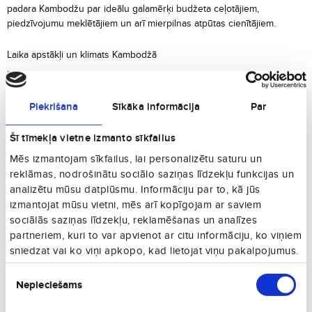
padara Kambodžu par ideālu galamērķi budžeta ceļotājiem,
piedzīvojumu meklētājiem un arī mierpilnas atpūtas cienītājiem.
Laika apstākļi un klimats Kambodžā
Kambodžā valda tropisks klimats ar divām galvenajām sezonām:
sausā sezona ilgst no novembra līdz aprīlim, bet lietus sezona — no
maija līdz oktobrim. Ceļošanai piemērotākais laiks ir no decembra līdz
Piekrišana
Sīkāka informācija
Par
martam, kad temperatūra ir patīkama un nokrišņu maz.
Šī tīmekļa vietne izmanto sīkfailus
Ko redzēt un darīt Kambodžā?
Mēs izmantojam sīkfailus, lai personalizētu saturu un
Angkor Wat:
Iespaidīgs hinduistu templis, kas iekļauts UNESCO
reklāmas, nodrošinātu sociālo saziņas līdzekļu funkcijas un
pasaules mantojuma sarakstā.
analizētu mūsu datplūsmu. Informāciju par to, kā jūs
Ta Prohm:
Tempļa drupas, kas slēpjas zem džungļu saknēm,
izmantojat mūsu vietni, mēs arī kopīgojam ar saviem
populāras arī filmās.
sociālās saziņas līdzekļu, reklamēšanas un analīzes
Pnompeņa:
Galvaspilsēta ar Karalisko pili, muzejiem un vēsturiskām
partneriem, kuri to var apvienot ar citu informāciju, ko viņiem
liecībām par valsts neseno pagātni.
sniedzat vai ko viņi apkopo, kad lietojat viņu pakalpojumus.
Tonlesapas ezers:
Lielākais saldūdens ezers Dienvidaustrumāzijā ar
Piekrišanas
peldciemiem.
Nepieciešams
izvēle
Koh Rong sala:
Tropiska sala ar baltām smiltīm, dzidru ūdeni un
atpūtas iespējām pie dabas.