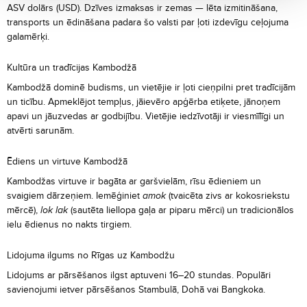
ASV dolārs (USD). Dzīves izmaksas ir zemas — lēta izmitināšana,
transports un ēdināšana padara šo valsti par ļoti izdevīgu ceļojuma
galamērķi.
Kultūra un tradīcijas Kambodžā
Kambodžā dominē budisms, un vietējie ir ļoti cieņpilni pret tradīcijām
un ticību. Apmeklējot tempļus, jāievēro apģērba etiķete, jānoņem
apavi un jāuzvedas ar godbijību. Vietējie iedzīvotāji ir viesmīlīgi un
atvērti sarunām.
Ēdiens un virtuve Kambodžā
Kambodžas virtuve ir bagāta ar garšvielām, rīsu ēdieniem un
svaigiem dārzeņiem. Iemēģiniet
amok
(tvaicēta zivs ar kokosriekstu
mērcē),
lok lak
(sautēta liellopa gaļa ar piparu mērci) un tradicionālos
ielu ēdienus no nakts tirgiem.
Lidojuma ilgums no Rīgas uz Kambodžu
Lidojums ar pārsēšanos ilgst aptuveni 16–20 stundas. Populāri
savienojumi ietver pārsēšanos Stambulā, Dohā vai Bangkoka.