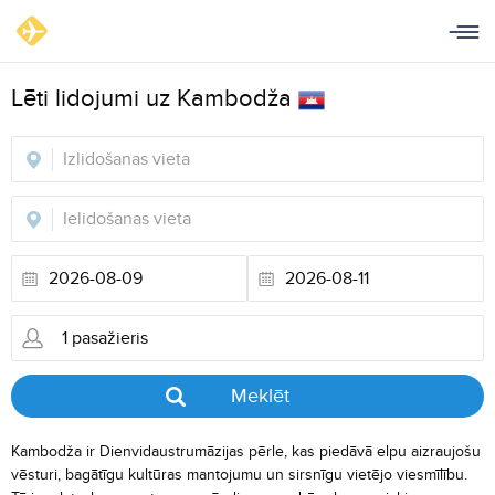
Lēti lidojumi uz Kambodža
Meklēt
Kambodža ir Dienvidaustrumāzijas pērle, kas piedāvā elpu aizraujošu
vēsturi, bagātīgu kultūras mantojumu un sirsnīgu vietējo viesmīlību.