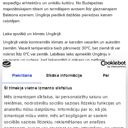
iespaidīgu arhitektūru un unikālu kultūru. No Budapeštas
majestātiskajiem tiltiem un termālajiem avotiem līdz gleznainajiem
Balatona ezeriem, Ungārija piedāvā dažādas pieredzes katram
ceļotājam.
Laika apstākļi un klimats Ungārijā
Ungārijā valda kontinentāls klimats ar karstām vasarām un aukstām
ziemām. Vasarā temperatūra bieži pārsniedz 30°C, bet ziemā tā var
nokrist līdz 0°C vai zemāk. Labākais laiks apmeklēt Ungāriju ir
pavasaris un rudens, kad laikapstākļi ir mēreni un patīkami.
Galvenās pilsētas un vietas Ungārijā
Piekrišana
Sīkāka informācija
Par
Budapešta:
Valsts galvaspilsēta, pazīstama ar savu arhitektūru,
termālajiem avotiem un kultūras dzīvi.
Šī tīmekļa vietne izmanto sīkfailus
Debrecena:
Otra lielākā pilsēta Ungārijā, kas piedāvā vēsturiskas
Mēs izmantojam sīkfailus, lai personalizētu saturu un
vietas un dinamisku atmosfēru.
reklāmas, nodrošinātu sociālo saziņas līdzekļu funkcijas un
Peča:
Vēsturiska pilsēta ar UNESCO Pasaules mantojuma vietām un
analizētu mūsu datplūsmu. Informāciju par to, kā jūs
bagātu kultūras piedāvājumu.
izmantojat mūsu vietni, mēs arī kopīgojam ar saviem
Siofoka:
Populāra kūrorta pilsēta pie Balatona ezera, slavena ar
sociālās saziņas līdzekļu, reklamēšanas un analīzes
saviem pludmales bāriem un aktīvo naktsdzīvi.