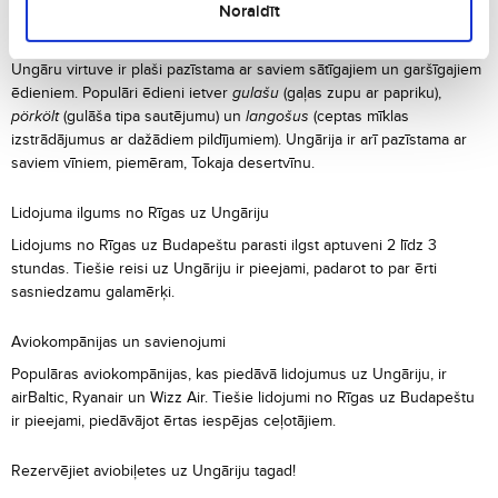
Noraidīt
Ēdiens un virtuve Ungārijā
Ungāru virtuve ir plaši pazīstama ar saviem sātīgajiem un garšīgajiem
ēdieniem. Populāri ēdieni ietver
gulašu
(gaļas zupu ar papriku),
pörkölt
(gulāša tipa sautējumu) un
langošus
(ceptas mīklas
izstrādājumus ar dažādiem pildījumiem). Ungārija ir arī pazīstama ar
saviem vīniem, piemēram, Tokaja desertvīnu.
Lidojuma ilgums no Rīgas uz Ungāriju
Lidojums no Rīgas uz Budapeštu parasti ilgst aptuveni 2 līdz 3
stundas. Tiešie reisi uz Ungāriju ir pieejami, padarot to par ērti
sasniedzamu galamērķi.
Aviokompānijas un savienojumi
Populāras aviokompānijas, kas piedāvā lidojumus uz Ungāriju, ir
airBaltic, Ryanair un Wizz Air. Tiešie lidojumi no Rīgas uz Budapeštu
ir pieejami, piedāvājot ērtas iespējas ceļotājiem.
Rezervējiet aviobiļetes uz Ungāriju tagad!