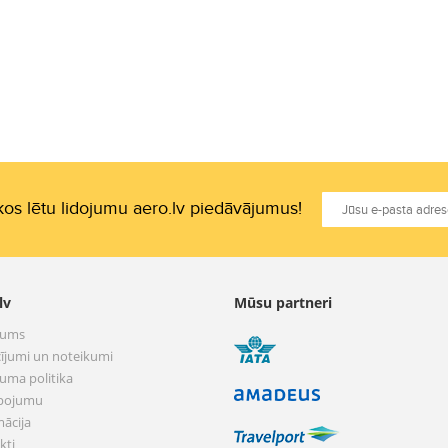
os lētu lidojumu aero.lv piedāvājumus!
lv
Mūsu partneri
mums
ījumi un noteikumi
tuma politika
pojumu
mācija
kti