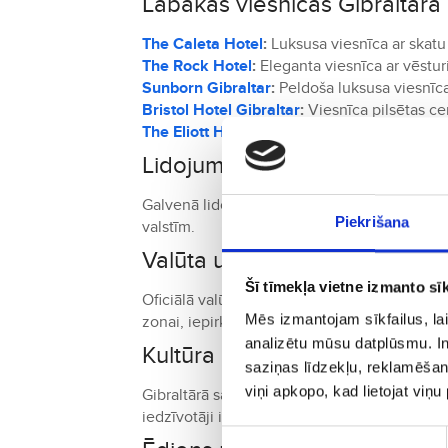
Labākās viesnīcas Gibraltārā
The Caleta Hotel
:
Luksusa viesnīca ar skatu 
The Rock Hotel
:
Eleganta viesnīca ar vēstur
Sunborn Gibraltar
:
Peldoša luksusa viesnīca 
Bristol Hotel Gibraltar
:
Viesnīca pilsētas cen
The Eliott Hotel
:
Mūsdienīga viesnīca ar pa
Lidojumi un transports Gibral
Galvenā lidosta ir
Gibraltāra starptautiskā li
Piekrišana
valstīm.
Valūta un izmaksas Gibraltār
Šī tīmekļa vietne izmanto sīk
Oficiālā valūta ir Gibraltāra mārciņa (GIP), 
Mēs izmantojam sīkfailus, lai
zonai, iepirkšanās šeit ir īpaši izdevīga.
analizētu mūsu datplūsmu. In
Kultūra un tradīcijas Gibraltār
saziņas līdzekļu, reklamēšana
viņi apkopo, kad lietojat viņ
Gibraltārā satiekas britu un spāņu kultūra, ka
iedzīvotāji ir pazīstami ar savu viesmīlību 
Piekrišanas