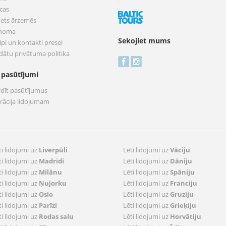
cas
nets ārzemēs
 noma
Sekojiet mums
pi un kontakti presei
dātu privātuma politika
 pasūtījumi
ldīt pasūtījumus
trācija lidojumam
ti lidojumi uz
Liverpūli
Lēti lidojumi uz
Vāciju
ti lidojumi uz
Madridi
Lēti lidojumi uz
Dāniju
ti lidojumi uz
Milānu
Lēti lidojumi uz
Spāniju
ti lidojumi uz
Ņujorku
Lēti lidojumi uz
Franciju
ti lidojumi uz
Oslo
Lēti lidojumi uz
Gruziju
ti lidojumi uz
Parīzi
Lēti lidojumi uz
Grieķiju
ti lidojumi uz
Rodas salu
Lēti lidojumi uz
Horvātiju