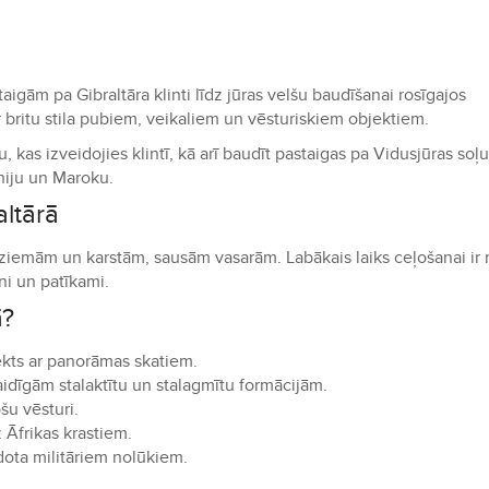
aigām pa Gibraltāra klinti līdz jūras velšu baudīšanai rosīgajos
 ar britu stila pubiem, veikaliem un vēsturiskiem objektiem.
u, kas izveidojies klintī, kā arī baudīt pastaigas pa Vidusjūras soļu
niju un Maroku.
altārā
m ziemām un karstām, sausām vasarām. Labākais laiks ceļošanai ir
ini un patīkami.
ā?
kts ar panorāmas skatiem.
idīgām stalaktītu un stalagmītu formācijām.
šu vēsturi.
 Āfrikas krastiem.
dota militāriem nolūkiem.