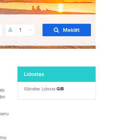
Meklēt
1
Lidostas
Gibraltar Lidosta
GIB
das
jām
rberu
tumu