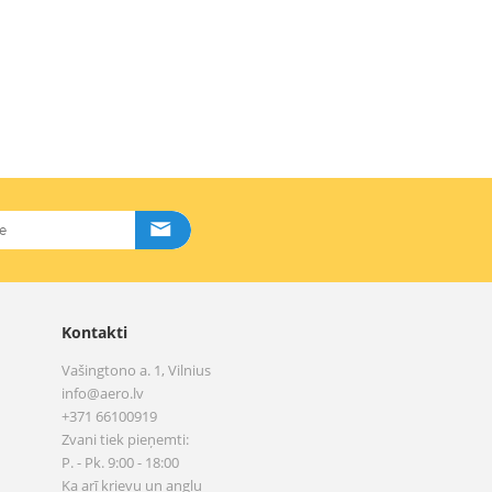
Kontakti
Vašingtono a. 1, Vilnius
info@aero.lv
+371 66100919
Zvani tiek pieņemti:
P. - Pk. 9:00 - 18:00
Ka arī krievu un angļu