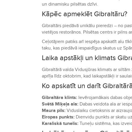
un dinamisku pilsētas dzīvi.
Kāpēc apmeklēt Gibraltāru?
Gibraltārs piedāvā unikālu pieredzi – no past
vietējos restorānos. Pilsētas centrs ir pilns
Ceļotājiem patiks arī iespēja apskatīt alu tīkl
taku, kas piedāvā iespaidīgus skatus uz Spā
Laika apstākļi un klimats Gibr
Gibraltārā valda Vidusjūras klimats ar siltā
aprīļa līdz oktobrim, kad laikapstākļi ir saula
Ko apskatīt un darīt Gibraltār
Gibraltāra klints:
Ievērojamākais dabas obje
Svētā Miķeļa ala:
Dabas veidota ala ar iespa
Maura pils:
Viduslaiku cietoksnis ar aizraujo
Eiropas punkts:
Dienvidu punkts ar skatu uz
Karaliskā tunelis:
Tuneļu sistēma, kas izvei