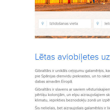
Lētas aviobiļetes uz
Gibraltārs ir unikāls ceļojumu galamērķis, k
pie Spānijas dienvidu piekrastes, un to rakst
dabas ainavām Eiropā.
Gibraltārs ir slavens ar saviem vēsturiskaji
pērtiķu kolonijām, un elpu aizraujošajiem s
klimatu, iepirkties beznodokļu zonā un izpēt
Šis nelielais, bet aizraujošais galamērķis ir 