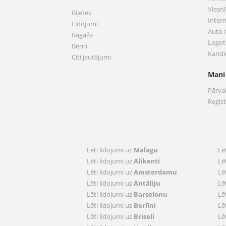
Viesnī
Biļetes
Inter
Lidojumi
Auto
Bagāža
Logoti
Bērni
Kandi
Citi jautājumi
Mani
Pārva
Reģis
Lēti lidojumi uz
Malagu
Lē
Lēti lidojumi uz
Alikanti
Lē
Lēti lidojumi uz
Amsterdamu
Lē
Lēti lidojumi uz
Antāliju
Lē
Lēti lidojumi uz
Barselonu
Lē
Lēti lidojumi uz
Berlīni
Lē
Lēti lidojumi uz
Briseli
Lē