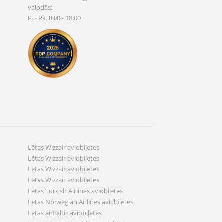
valodās:
P. - Pk. 8:00 - 18:00
Lētas Wizzair aviobiļetes
Lētas Wizzair aviobiļetes
Lētas Wizzair aviobiļetes
Lētas Wizzair aviobiļetes
Lētas Turkish Airlines aviobiļetes
Lētas Norwegian Airlines aviobiļetes
Lētas airBaltic aviobiļetes