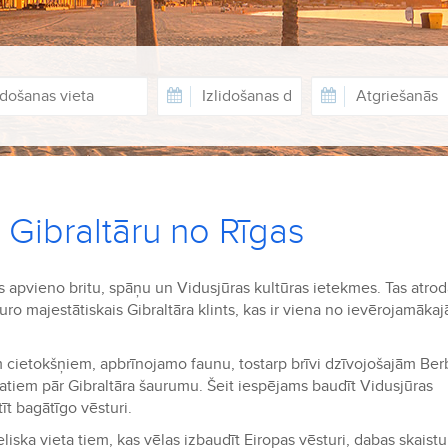
 Gibraltāru no Rīgas
as apvieno britu, spāņu un Vidusjūras kultūras ietekmes. Tas atro
uro majestātiskais Gibraltāra klints, kas ir viena no ievērojamāka
em cietokšņiem, apbrīnojamo faunu, tostarp brīvi dzīvojošajām Be
katiem pār Gibraltāra šaurumu. Šeit iespējams baudīt Vidusjūras
īt bagātīgo vēsturi.
lieliska vieta tiem, kas vēlas izbaudīt Eiropas vēsturi, dabas skais