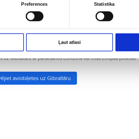
Preferences
Statistika
o de toro
(buļļa astes sautējumu) un svaigas Vidusjūras jūras velt
Gibraltāru
tundas.
Ļaut atlasi
mi
 uz Gibraltāru ar pārsēšanos Londonā vai citās Eiropas pilsētās.
ējiet aviobiļetes uz Gibraltāru