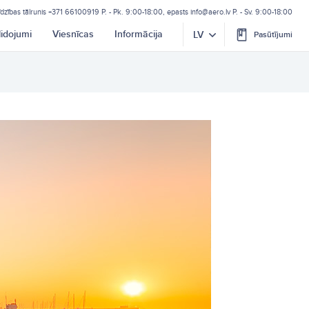
īdzības tālrunis
+371 66100919
P. - Pk. 9:00-18:00, epasts
info@aero.lv
P. - Sv. 9:00-18:00
lidojumi
Viesnīcas
Informācija
LV
Pasūtījumi