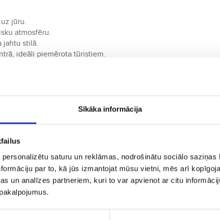
uz jūru.
isku atmosfēru.
jahtu stilā.
trā, ideāli piemērota tūristiem.
norāmas baseinu.
tārā
dosta (GIB)
, kas piedāvā tiešos reisus uz Lielbritāniju un citām Ei
Sīkāka informācija
ā
failus
taču tiek pieņemts arī britu mārciņas (GBP). Pateicoties beznodokļu
 personalizētu saturu un reklāmas, nodrošinātu sociālo saziņas l
formāciju par to, kā jūs izmantojat mūsu vietni, mēs arī kopīgo
ā
s un analīzes partneriem, kuri to var apvienot ar citu informācij
u pakalpojumus.
s izpaužas arhitektūrā, virtuvē un vietējās tradīcijās. Vietējie
un daudzvalodību.