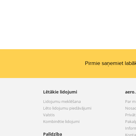
Pirmie saņemiet labāk
Lētākie lidojumi
aero.
Lidojumu meklēšana
Par 
Lēto lidojumu piedāvājumi
Nosac
Valstis
Privā
Kombinētie lidojumi
Pakal
Infor
Palīdzība
Konta