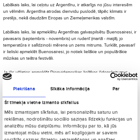
Labākais laiks, lai ceļotu uz Argentīnu, ir atkarīgs no jūsu interesēm
un vēlmēm. Argentīna atrodas dienvidu puslodē, tāpēc klimats ir
pretējs, nekā daudzām Eiropas un Ziemeļamerikas valstīm.
Labākais laiks, lai apmeklētu Argentīnas galvaspilsētu Buenosairesi, ir
pavasaris (septembris - novembris) un rudenī (martā - maijā), jo
temperatūra ir salīdzinoši mērena un zems mitrums. Turklāt, pavasarī
ir lieliski apmeklēt Buenosairesi, jo notiek lielākie un populārākie
mūzikas un teātra festivāli.
Ja jūs vēlaties apmeklēt Dienvidamerikas lielākos ūdenskritumus -
Iguazu ūdenskritumus, tad vislabākais laiks, lai to darītu, ir vasara
(novembris - martā). Šajā laikā ir karsts un mitrs, bet ūdenskritumi ir
Piekrišana
Sīkāka informācija
Par
spēcīgi un iespaidīgi. Ja jūs vēlaties izvairīties no tūristu pūļiem, jūs
varat apmeklēt Iguazu ūdenskritumus pavasarī vai rudenī, taču
Šī tīmekļa vietne izmanto sīkfailus
ūdenskritumi var būt mazāk spēcīgi un mazāk impresionējoši.
Mēs izmantojam sīkfailus, lai personalizētu saturu un
reklāmas, nodrošinātu sociālo saziņas līdzekļu funkcijas un
Ja jūs vēlaties apmeklēt Argentīnas Dienvidu reģionus, tostarp
analizētu mūsu datplūsmu. Informāciju par to, kā jūs
Patagoniju, labākais laiks, lai to darītu, ir vasara (novembris - martā), jo
temperatūras ir siltas un sausas, un dabas ainavas ir iespaidīgas.
izmantojat mūsu vietni, mēs arī kopīgojam ar saviem
Tomēr, ja jūs vēlaties braukt uz ziemeļiem - Salta un Jujuy, labākais
sociālās saziņas līdzekļu, reklamēšanas un analīzes