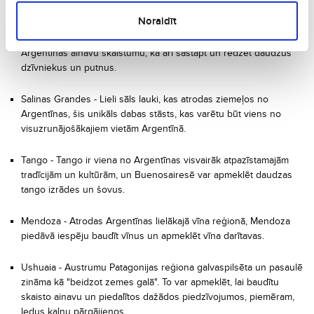
Noraidīt
Patagonijas nacionālais parks - Valsts ziemeļu daļā atrodas šis
nacionālais parks, kas piedāvā iespēju baudīt un apbrīnot
Argentīnas ainavu skaistumu, kā arī sastapt un redzēt daudzus
dzīvniekus un putnus.
Salinas Grandes - Lieli sāls lauki, kas atrodas ziemeļos no
Argentīnas, šis unikāls dabas stāsts, kas varētu būt viens no
visuzrunājošākajiem vietām Argentīnā.
Tango - Tango ir viena no Argentīnas visvairāk atpazīstamajām
tradīcijām un kultūrām, un Buenosairesē var apmeklēt daudzas
tango izrādes un šovus.
Mendoza - Atrodas Argentīnas lielākajā vīna reģionā, Mendoza
piedāvā iespēju baudīt vīnus un apmeklēt vīna darītavas.
Ushuaia - Austrumu Patagonijas reģiona galvaspilsēta un pasaulē
zināma kā "beidzot zemes galā". To var apmeklēt, lai baudītu
skaisto ainavu un piedalītos dažādos piedzīvojumos, piemēram,
ledus kalnu pārgājienos.