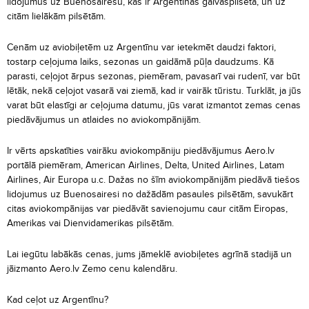
lidojumus uz Buenosairesu, kas ir Argentīnas galvaspilsēta, un uz
citām lielākām pilsētām.
Cenām uz aviobiļetēm uz Argentīnu var ietekmēt daudzi faktori,
tostarp ceļojuma laiks, sezonas un gaidāmā pūļa daudzums. Kā
parasti, ceļojot ārpus sezonas, piemēram, pavasarī vai rudenī, var būt
lētāk, nekā ceļojot vasarā vai ziemā, kad ir vairāk tūristu. Turklāt, ja jūs
varat būt elastīgi ar ceļojuma datumu, jūs varat izmantot zemas cenas
piedāvājumus un atlaides no aviokompānijām.
Ir vērts apskatīties vairāku aviokompāniju piedāvājumus Aero.lv
portālā piemēram, American Airlines, Delta, United Airlines, Latam
Airlines, Air Europa u.c. Dažas no šīm aviokompānijām piedāvā tiešos
lidojumus uz Buenosairesi no dažādām pasaules pilsētām, savukārt
citas aviokompānijas var piedāvāt savienojumu caur citām Eiropas,
Amerikas vai Dienvidamerikas pilsētām.
Lai iegūtu labākās cenas, jums jāmeklē aviobiļetes agrīnā stadijā un
jāizmanto Aero.lv Zemo cenu kalendāru.
Kad ceļot uz Argentīnu?