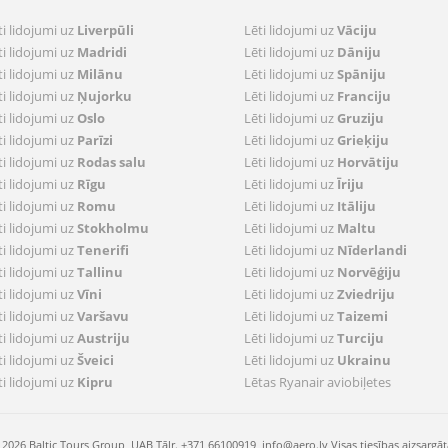
ti lidojumi uz
Liverpūli
Lēti lidojumi uz
Vāciju
ti lidojumi uz
Madridi
Lēti lidojumi uz
Dāniju
ti lidojumi uz
Milānu
Lēti lidojumi uz
Spāniju
ti lidojumi uz
Ņujorku
Lēti lidojumi uz
Franciju
ti lidojumi uz
Oslo
Lēti lidojumi uz
Gruziju
ti lidojumi uz
Parīzi
Lēti lidojumi uz
Grieķiju
ti lidojumi uz
Rodas salu
Lēti lidojumi uz
Horvātiju
ti lidojumi uz
Rīgu
Lēti lidojumi uz
Īriju
ti lidojumi uz
Romu
Lēti lidojumi uz
Itāliju
ti lidojumi uz
Stokholmu
Lēti lidojumi uz
Maltu
ti lidojumi uz
Tenerifi
Lēti lidojumi uz
Nīderlandi
ti lidojumi uz
Tallinu
Lēti lidojumi uz
Norvēģiju
ti lidojumi uz
Vīni
Lēti lidojumi uz
Zviedriju
ti lidojumi uz
Varšavu
Lēti lidojumi uz
Taizemi
ti lidojumi uz
Austriju
Lēti lidojumi uz
Turciju
ti lidojumi uz
Šveici
Lēti lidojumi uz
Ukrainu
ti lidojumi uz
Kipru
Lētas Ryanair aviobiļetes
 2026 Baltic Tours Group, UAB Tālr. +371 66100919,
info@aero.lv
Visas tiesības aizsargāt