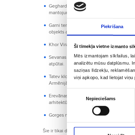
Geghard klosteris - šis klosteris, kas at
mantojuma sarakstā.
Garni templis - tas ir viens no retajiem p
Piekrišana
objekts ar iespaidīgu arhitektūru.
Khor Virap - šis klosteris ir pazīstams ar 
Šī tīmekļa vietne izmanto sīk
Mēs izmantojam sīkfailus, lai
Sevanas ezers - tas ir lielākais ezers Ar
analizētu mūsu datplūsmu. In
atpūtai.
saziņas līdzekļu, reklamēšana
Tatev klosteris - šis klosteris atrodas sk
viņi apkopo, kad lietojat viņ
Armēnijā.
Piekrišanas
Erevānas vēsturiskais centrs - Armēnijas g
Nepieciešams
izvēle
arhitektūru un vēsturiskiem objektiem.
Gorges nacionālais parks - tas ir skaist
Šie ir tikai daži no ieteicamajiem apskates o