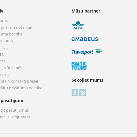
lv
Mūsu partneri
mums
ījumi un noteikumi
tuma politika
pojumu
mācija
kti
cas
nets ārzemēs
 noma
Sekojiet mums
pi un kontakti presei
dātu privātuma politika
 pasūtījumi
ldīt pasūtījumus
trācija lidojumam