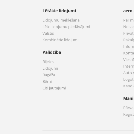
Lētākie lidojumi
aero.
Lidojumu meklēšana
Par 
Lēto lidojumu piedāvājumi
Nosac
Valstis
Privā
Kombinētie lidojumi
Pakal
Infor
Palīdzība
Konta
Viesnī
Biļetes
Inter
Lidojumi
Auto
Bagāža
Logoti
Bērni
Kandi
Citi jautājumi
Mani
Pārva
Reģis