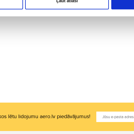
Ļaut atlasi
os lētu lidojumu aero.lv piedāvājumus!