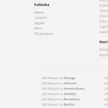
Infor
Palīdzība
Konta
Viesnī
Biļetes
Inter
Lidojumi
Auto
Bagāža
Logoti
Bērni
Kandi
Citi jautājumi
Mani
Pārva
Reģis
Lēti lidojumi uz
Malagu
Lē
Lēti lidojumi uz
Alikanti
Lē
Lēti lidojumi uz
Amsterdamu
Lē
Lēti lidojumi uz
Antāliju
Lē
Lēti lidojumi uz
Barselonu
Lē
Lēti lidojumi uz
Berlīni
Lē