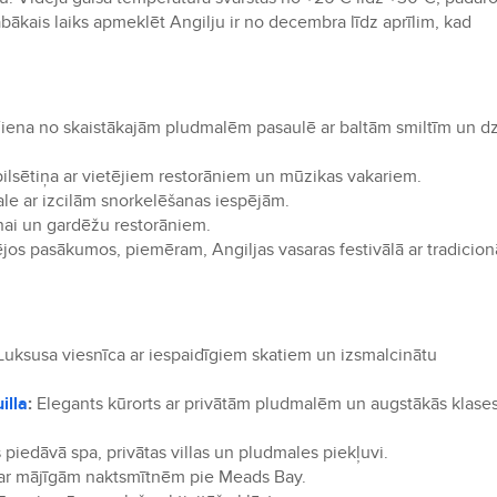
bākais laiks apmeklēt Angilju ir no decembra līdz aprīlim, kad
iena no skaistākajām pludmalēm pasaulē ar baltām smiltīm un dz
ilsētiņa ar vietējiem restorāniem un mūzikas vakariem.
le ar izcilām snorkelēšanas iespējām.
anai un gardēžu restorāniem.
ējos pasākumos, piemēram, Angiljas vasaras festivālā ar tradicion
uksusa viesnīca ar iespaidīgiem skatiem un izsmalcinātu
illa
:
Elegants kūrorts ar privātām pludmalēm un augstākās klase
piedāvā spa, privātas villas un pludmales piekļuvi.
 ar mājīgām naktsmītnēm pie Meads Bay.