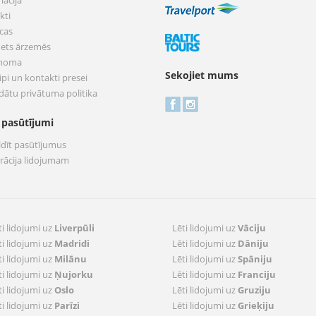
mācija
kti
cas
nets ārzemēs
 noma
Sekojiet mums
pi un kontakti presei
dātu privātuma politika
 pasūtījumi
ldīt pasūtījumus
trācija lidojumam
ti lidojumi uz
Liverpūli
Lēti lidojumi uz
Vāciju
ti lidojumi uz
Madridi
Lēti lidojumi uz
Dāniju
ti lidojumi uz
Milānu
Lēti lidojumi uz
Spāniju
ti lidojumi uz
Ņujorku
Lēti lidojumi uz
Franciju
ti lidojumi uz
Oslo
Lēti lidojumi uz
Gruziju
ti lidojumi uz
Parīzi
Lēti lidojumi uz
Grieķiju