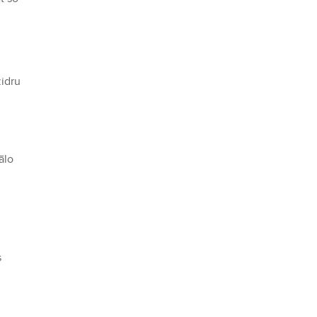
idru
ālo
s