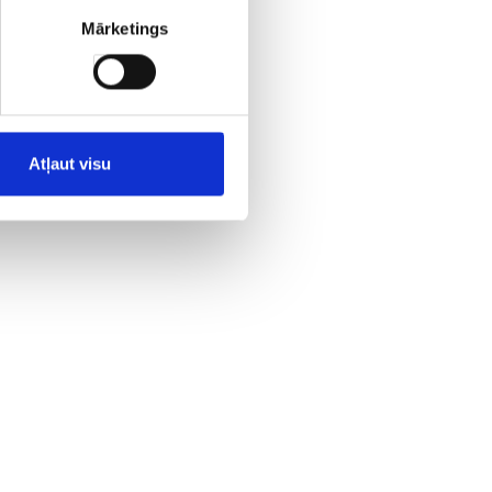
Mārketings
ās,
Atļaut visu
s,