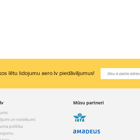
os lētu lidojumu aero.lv piedāvājumus!
lv
Mūsu partneri
mums
ījumi un noteikumi
tuma politika
pojumu