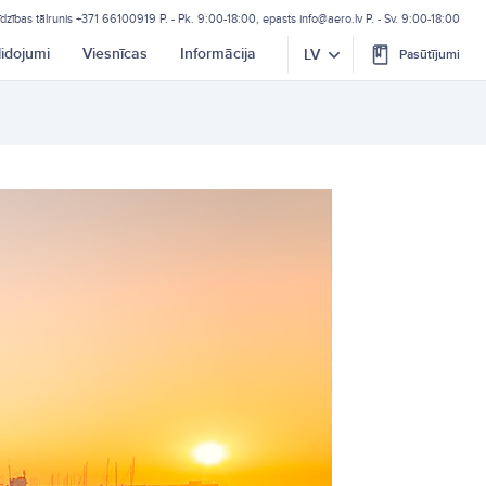
īdzības tālrunis
+371 66100919
P. - Pk. 9:00-18:00, epasts
info@aero.lv
P. - Sv. 9:00-18:00
lidojumi
Viesnīcas
Informācija
LV
Pasūtījumi