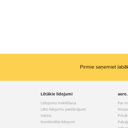
Pirmie saņemiet labāk
Lētākie lidojumi
aero.
Lidojumu meklēšana
Par 
Lēto lidojumu piedāvājumi
Nosac
Valstis
Privā
Kombinētie lidojumi
Pakal