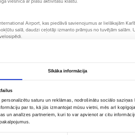
 viesnīca ar plašu aktivitāšu klāstu.
ā
International Airport, kas piedāvā savienojumus ar lielākajām Kar
nokļūtu salā, daudzi ceļotāji izmanto prāmjus no tuvējām salām. 
 velosipēdi.
olārs (XCD), taču daudzi uzņēmumi pieņem arī ASV dolārus. Dzīves
edāvā luksusa pakalpojumus, taču ēdināšanas un izmitināšanas iesp
Sīkāka informācija
failus
esmīlību un draudzīgumu. Sala lepojas ar savu mūzikas un deju
iem. Vietējie festivāli un svētki ir lieliska iespēja iepazīt saliniek
 personalizētu saturu un reklāmas, nodrošinātu sociālo saziņas l
formāciju par to, kā jūs izmantojat mūsu vietni, mēs arī kopīgo
s un analīzes partneriem, kuri to var apvienot ar citu informācij
u pakalpojumus.
s veltēm, piemēram, omāriem, garnelēm un zivīm. Vietējās ēdnīcās