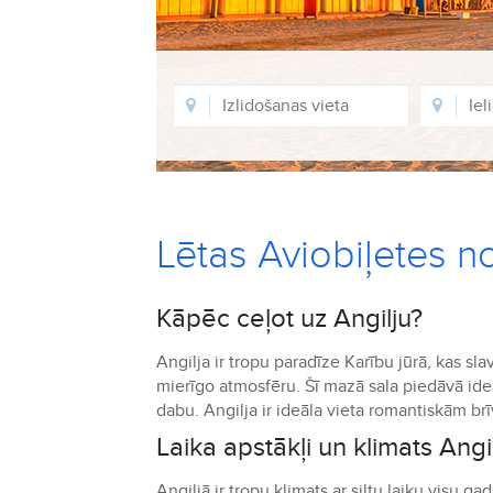
Lētas Aviobiļetes n
Kāpēc ceļot uz Angilju?
Angilja ir tropu paradīze Karību jūrā, kas 
mierīgo atmosfēru. Šī mazā sala piedāvā ideā
dabu. Angilja ir ideāla vieta romantiskām b
Laika apstākļi un klimats Angi
Angiljā ir tropu klimats ar siltu laiku visu 