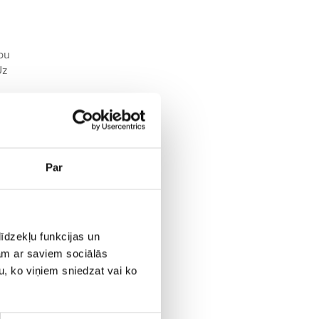
ību
Uz
ējas
Par
u
īdzekļu funkcijas un
jam ar saviem sociālās
u, ko viņiem sniedzat vai ko
 varat