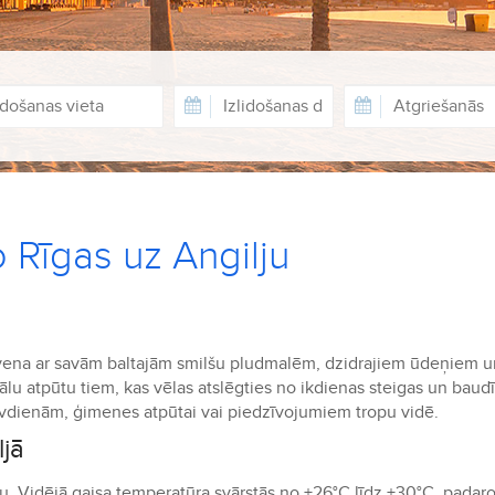
o Rīgas uz Angilju
slavena ar savām baltajām smilšu pludmalēm, dzidrajiem ūdeņiem u
lu atpūtu tiem, kas vēlas atslēgties no ikdienas steigas un baudī
rīvdienām, ģimenes atpūtai vai piedzīvojumiem tropu vidē.
ljā
gadu. Vidējā gaisa temperatūra svārstās no +26°C līdz +30°C, padaro