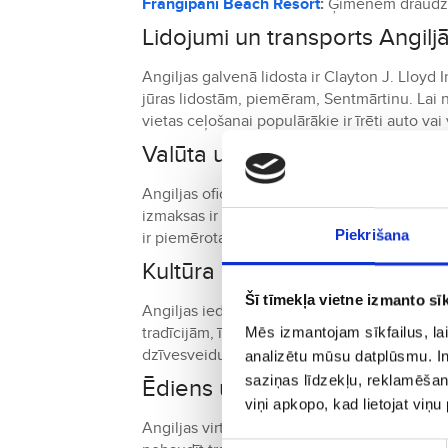
Frangipani Beach Resort
:
Ģimenēm draudzīga
Lidojumi un transports Angilj
Angiljas galvenā lidosta ir Clayton J. Lloyd 
jūras lidostām, piemēram, Sentmārtinu. Lai 
vietas ceļošanai populārākie ir īrēti auto vai
Valūta un izmaksas Angiljā
Angiljas oficiālā valūta ir Austrumkarību d
izmaksas ir salīdzinoši augstas, jo sala pi
Piekrišana
ir piemērotas dažādiem budžetiem.
Kultūra un tradīcijas Angiljā
Šī tīmekļa vietne izmanto sīk
Angiljas iedzīvotāji ir pazīstami ar savu vi
tradīcijām, īpaši ar "calypso" un "reggae" ritm
Mēs izmantojam sīkfailus, lai
dzīvesveidu un kultūru.
analizētu mūsu datplūsmu. In
saziņas līdzekļu, reklamēšana
Ēdiens un virtuve Angiljā
viņi apkopo, kad lietojat viņ
Angiljas virtuve ir slavena ar svaigām jūra