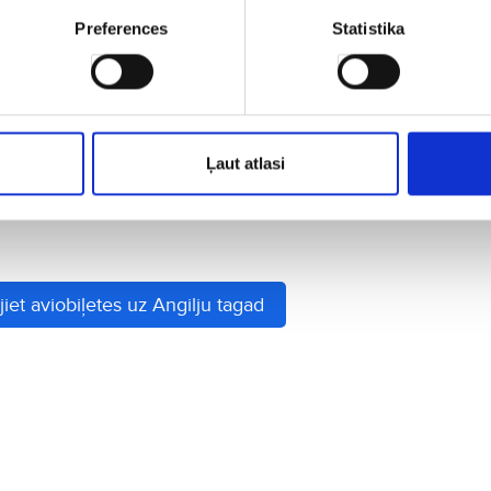
rilētu omāru, zivju zupu un rīsus ar pupiņām. Salas rumu un
āt!
Preferences
Statistika
Angilju
12–15 stundas, iekļaujot pārsēšanos Eiropas un Karību jūras lidost
mi
Ļaut atlasi
umus uz Angilju, ietver British Airways, KLM un American Airline
iet aviobiļetes uz Angilju tagad