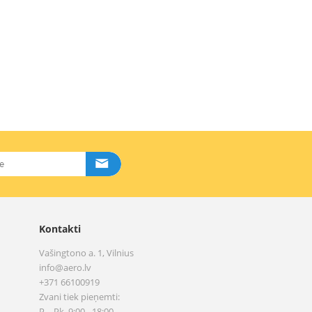
Kontakti
Vašingtono a. 1, Vilnius
info@aero.lv
+371 66100919
Zvani tiek pieņemti:
P. - Pk. 9:00 - 18:00