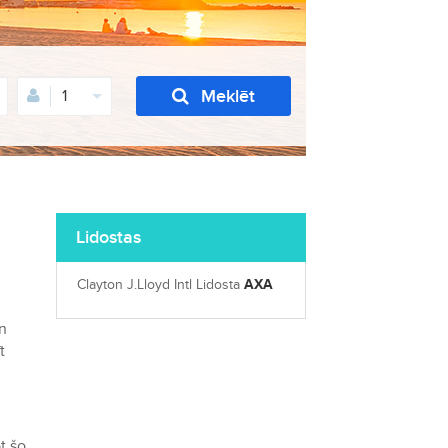
Meklēt
1
Lidostas
Clayton J.Lloyd Intl Lidosta
AXA
n
t
t šo