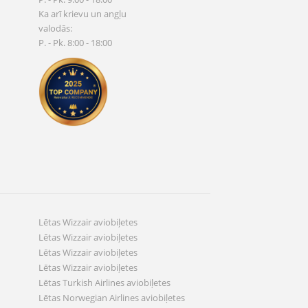
Ka arī krievu un angļu
valodās:
P. - Pk. 8:00 - 18:00
Lētas Wizzair aviobiļetes
Lētas Wizzair aviobiļetes
Lētas Wizzair aviobiļetes
Lētas Wizzair aviobiļetes
Lētas Turkish Airlines aviobiļetes
Lētas Norwegian Airlines aviobiļetes