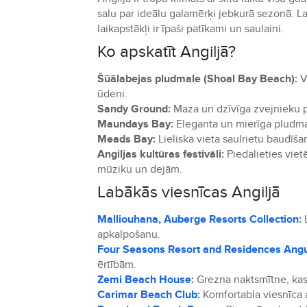
salu par ideālu galamērķi jebkurā sezonā. La
laikapstākļi ir īpaši patīkami un saulaini.
Ko apskatīt Angiljā?
Šūālabejas pludmale (Shoal Bay Beach):
V
ūdeni.
Sandy Ground:
Maza un dzīvīga zvejnieku p
Maundays Bay:
Eleganta un mierīga pludma
Meads Bay:
Lieliska vieta saulrietu baudīš
Angiljas kultūras festivāli:
Piedalieties viet
mūziku un dejām.
Labākās viesnīcas Angiljā
Malliouhana, Auberge Resorts Collection
:
L
apkalpošanu.
Four Seasons Resort and Residences Angu
ērtībām.
Zemi Beach House
:
Grezna naktsmītne, kas 
Carimar Beach Club
:
Komfortabla viesnīca