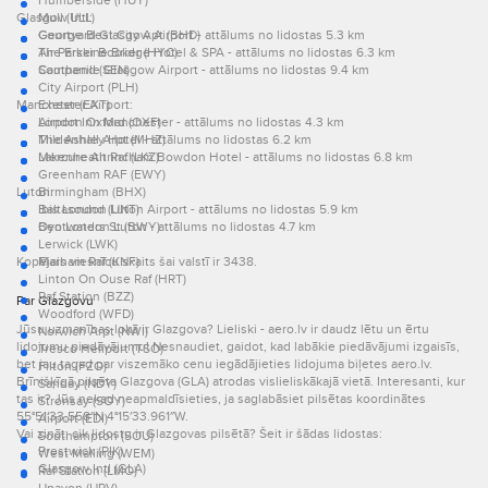
Humberside (HUY)
Glasgow Intl:
Mull (ULL)
George Best City Apt (BHD)
Courtyard Glasgow Airport - attālums no lidostas 5.3 km
Air Parker Booker (HYC)
The Erskine Bridge Hotel & SPA - attālums no lidostas 6.3 km
Southend (SEN)
Campanile Glasgow Airport - attālums no lidostas 9.4 km
City Airport (PLH)
Manchester Airport:
Exeter (EXT)
London Oxford (OXF)
Airport Inn Manchester - attālums no lidostas 4.3 km
Mildenhall Arpt (MHZ)
The Ashley Hotel - attālums no lidostas 6.2 km
Lakenheath Raf (LKZ)
Mercure Altrincham Bowdon Hotel - attālums no lidostas 6.8 km
Greenham RAF (EWY)
Luton:
Birmingham (BHX)
Baltasound (UNT)
Ibis London Luton Airport - attālums no lidostas 5.9 km
Bentwaters St (BWY)
Oyo London Luton - attālums no lidostas 4.7 km
Lerwick (LWK)
Kopējais viesnīcu skaits šai valstī ir 3438.
Marham Raf (KNF)
Linton On Ouse Raf (HRT)
Raf Station (BZZ)
Par Glazgovu
Woodford (WFD)
Jūsu uzmanības lokā ir Glazgova? Lieliski - aero.lv ir daudz lētu un ērtu
Norwich Arpt (NWI)
lidojumu piedāvājumu! Nesnaudiet, gaidot, kad labākie piedāvājumi izgaisīs,
Tresco Heliport (TSO)
bet jau tagad par viszemāko cenu iegādājieties lidojuma biļetes aero.lv.
Filton (FZO)
Brīnišķīgā pilsēta Glazgova (GLA) atrodas vislieliskākajā vietā. Interesanti, kur
Sanday (NDY)
tas ir? Jūs nekad neapmaldīsieties, ja saglabāsiet pilsētas koordinātes
Stronsay (SOY)
55°51′33.558″N 4°15′33.961″W.
Airport (EDI)
Vai zināt, cik lidostu ir Glazgovas pilsētā? Šeit ir šādas lidostas:
Southampton (SOU)
Prestwick (PIK)
West Malling (WEM)
Glasgow Intl (GLA)
Raf Station (LMO)