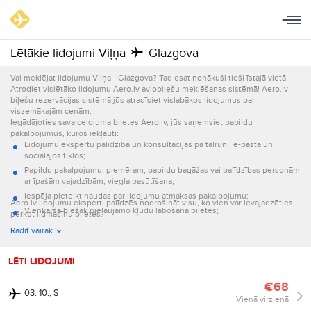
Lētākie lidojumi Viļņa
Glazgova
Vai meklējat lidojumu Viļņa - Glazgova? Tad esat nonākuši tieši īstajā vietā.
Atrodiet vislētāko lidojumu Aero.lv aviobiļešu meklēšanas sistēmā! Aero.lv
biļešu rezervācijas sistēmā jūs atradīsiet vislabākos lidojumus par
viszemākajām cenām.
Iegādājoties sava ceļojuma biļetes Aero.lv, jūs saņemsiet papildu
pakalpojumus, kuros iekļauti:
Lidojumu ekspertu palīdzība un konsultācijas pa tālruni, e-pastā un
sociālajos tīklos;
Papildu pakalpojumu, piemēram, papildu bagāžas vai palīdzības personām
ar īpašām vajadzībām, viegla pasūtīšana;
Iespēja pieteikt naudas par lidojumu atmaksas pakalpojumu;
Aero.lv lidojumu eksperti palīdzēs nodrošināt visu, ko vien var ievajadzēties,
Vienkārša biežāk pieļaujamo kļūdu labošana biļetēs;
pērkot lidmašīnu biļetes.
Informācijas par lidojumu nosūtīšana e-pastā un ar īsziņām.
Rādīt vairāk
LĒTI LIDOJUMI
€68
03. 10., S
Vienā virzienā