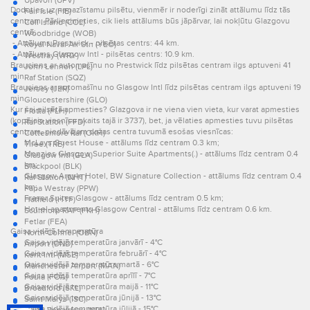
Upavon (UPV)
Dodoties uz nepazīstamu pilsētu, vienmēr ir noderīgi zināt attālumu līdz tās
Fair Isle (FIE)
centram. Pārliecinieties, cik liels attālums būs jāpārvar, lai nokļūtu Glazgovu
Coll Island (COL)
centrā:
Woodbridge (WOB)
- Attālums Prestwick - pilsētas centrs: 44 km.
Royal Naval Air Stn (YEO)
- Attālums Glasgow Intl - pilsētas centrs: 10.9 km.
Westray (WRY)
Brauciens ar automašīnu no Prestwick līdz pilsētas centram ilgs aptuveni 41
John Lennon (LPL)
min.
Raf Station (SQZ)
Brauciens ar automašīnu no Glasgow Intl līdz pilsētas centram ilgs aptuveni 19
Jersey (JER)
min.
Gloucestershire (GLO)
Kur šai pilsētā apmesties? Glazgova ir ne viena vien vieta, kur varat apmesties
Flotta (FLH)
(kopējais viesnīcu skaits tajā ir 3737), bet, ja vēlaties apmesties tuvu pilsētas
Raf Station (FFD)
centram, piedāvājam dažas centra tuvumā esošas viesnīcas:
Cottesmore Raf (OKH)
McLays Guest House - attālums līdz centram 0.3 km;
Tiree (TRE)
Menzies Glasgow Superior Suite Apartments(.) - attālums līdz centram 0.4
Glasgow Intl (GLA)
km;
Blackpool (BLK)
Glasgow Argyle Hotel, BW Signature Collection - attālums līdz centram 0.4
Raf Station (NHT)
km;
Papa Westray (PPW)
Fraser Suites Glasgow - attālums līdz centram 0.5 km;
Hatfield (HTF)
Hot-el-apartments Glasgow Central - attālums līdz centram 0.6 km.
Sculthorp RAF (FKH)
Fetlar (FEA)
Gaisa vidējā temperatūra
North Connel (OBN)
Gaisa vidējā temperatūra janvārī - 4°C
Airport (DND)
Gaisa vidējā temperatūra februārī - 4°C
Kent Intl (MSE)
Gaisa vidējā temperatūra martā - 6°C
Manchester Airport (MAN)
Gaisa vidējā temperatūra aprīlī - 7°C
Foula (FOA)
Gaisa vidējā temperatūra maijā - 11°C
Broadford (SKL)
Gaisa vidējā temperatūra jūnijā - 13°C
Saint Marys (ISC)
Gaisa vidējā temperatūra jūlijā - 15°C