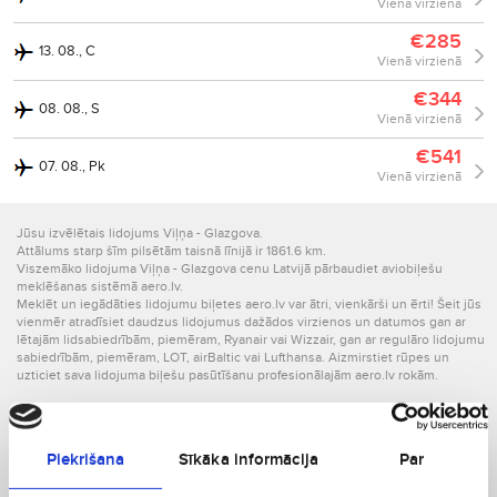
Vienā virzienā
€285
13. 08., C
Vienā virzienā
€344
08. 08., S
Vienā virzienā
€541
07. 08., Pk
Vienā virzienā
Jūsu izvēlētais lidojums Viļņa - Glazgova.
Attālums starp šīm pilsētām taisnā līnijā ir 1861.6 km.
Viszemāko lidojuma Viļņa - Glazgova cenu Latvijā pārbaudiet aviobiļešu
meklēšanas sistēmā aero.lv.
Meklēt un iegādāties lidojumu biļetes aero.lv var ātri, vienkārši un ērti! Šeit jūs
vienmēr atradīsiet daudzus lidojumus dažādos virzienos un datumos gan ar
lētajām lidsabiedrībām, piemēram, Ryanair vai Wizzair, gan ar regulāro lidojumu
sabiedrībām, piemēram, LOT, airBaltic vai Lufthansa. Aizmirstiet rūpes un
uzticiet sava lidojuma biļešu pasūtīšanu profesionālajām aero.lv rokām.
Par Apvienotā Karalisti
Jūs vilina Lielbritānija? Lieliska izvēle! Šī valsts atrodas - Eiropā. aero.lv, un jūsu
Piekrišana
Sīkāka informācija
Par
lēto lidojumu partneris palīdzēs ne tikai atrast vislētākos lidojumus, bet arī
parūpēsies, lai ceļojums būtu ērts un tieši tāds, kāds Jums vajadzīgs.