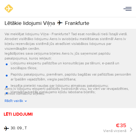
Lētākie lidojumi Viļņa
Frankfurte
Vai meklējat lidojumu Viļņa - Frankfurte? Tad esat nonākuši tieši īstajā vietā.
Atrodiet vislētāko lidojumu Aero.lv aviobiļešu meklēšanas sistēmā! Aero.lv
biļešu rezervācijas sistēmā jūs atradīsiet vislabākos lidojumus par
viszemākajām cenām.
Iegādājoties sava ceļojuma biļetes Aero.lv, jūs saņemsiet papildu
pakalpojumus, kuros iekļauti:
Lidojumu ekspertu palīdzība un konsultācijas pa tālruni, e-pastā un
sociālajos tīklos;
Papildu pakalpojumu, piemēram, papildu bagāžas vai palīdzības personām
ar īpašām vajadzībām, viegla pasūtīšana;
Iespēja pieteikt naudas par lidojumu atmaksas pakalpojumu;
Aero.lv lidojumu eksperti palīdzēs nodrošināt visu, ko vien var ievajadzēties,
Vienkārša biežāk pieļaujamo kļūdu labošana biļetēs;
pērkot lidmašīnu biļetes.
Informācijas par lidojumu nosūtīšana e-pastā un ar īsziņām.
Rādīt vairāk
LĒTI LIDOJUMI
€35
30. 09., T
Vienā virzienā