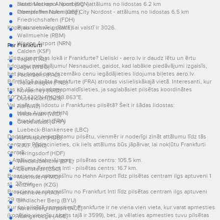
Saarbruecken Airport (SCN)
Hotel Metropol Nurnberg - attālums no lidostas 6.2 km
Oberpfaffenhofen (OBF)
Premier Inn Nuernberg City Nordost - attālums no lidostas 6.5 km
Friedrichshafen (FDH)
Kopējais viesnīcu skaits šai valstī ir 3026.
Braunschweig (BWE)
Wallmuehle (RBM)
Weeze Airport (NRN)
Par Frankfurti
Calden (KSF)
Jūsu uzmanības lokā ir Frankfurte? Lieliski - aero.lv ir daudz lētu un ērtu
Tegel (TXL)
lidojumu piedāvājumu! Nesnaudiet, gaidot, kad labākie piedāvājumi izgaisīs,
Jagel (WBG)
bet jau tagad par viszemāko cenu iegādājieties lidojuma biļetes aero.lv.
Paderborn (PAD)
Brīnišķīgā pilsēta Frankfurte (FRA) atrodas vislieliskākajā vietā. Interesanti, kur
Trollenhagen (FNB)
tas ir? Jūs nekad neapmaldīsieties, ja saglabāsiet pilsētas koordinātes
Norderney (NRD)
50°7′47.432″N 8°42′48.863″E.
Dusseldorf (DUS)
Vai zināt, cik lidostu ir Frankfurtes pilsētā? Šeit ir šādas lidostas:
Aaf (WIE)
Hahn Airport (HHN)
Wildenrath (WID)
Frankfurt Intl (FRA)
Giebelstadt (GHF)
Luebeck-Blankensee (LBC)
Dodoties uz nepazīstamu pilsētu, vienmēr ir noderīgi zināt attālumu līdz tās
Aaf Airport (HDB)
centram. Pārliecinieties, cik liels attālums būs jāpārvar, lai nokļūtu Frankfurti
R.A.F. (LRC)
centrā:
Heringsdorf (HDF)
- Attālums Hahn Airport - pilsētas centrs: 105.5 km.
Windelsbleiche (BFE)
- Attālums Frankfurt Intl - pilsētas centrs: 16.7 km.
Cochstedt (CSO)
Brauciens ar automašīnu no Hahn Airport līdz pilsētas centram ilgs aptuveni 1
Muenster (FMO)
st. 27 min.
Kitzingen (KZG)
Brauciens ar automašīnu no Frankfurt Intl līdz pilsētas centram ilgs aptuveni
Hannover (HAJ)
29 min.
Bindlacher Berg (BYU)
Kur šai pilsētā apmesties? Frankfurte ir ne viena vien vieta, kur varat apmesties
Nuremberg Airport (NUE)
(kopējais viesnīcu skaits tajā ir 3599), bet, ja vēlaties apmesties tuvu pilsētas
Wangerooge (AGE)