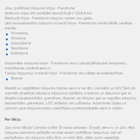
Jūsu izvēlētais lidojums Viļņa - Frankfurte.
Attālums starp šīm pilsētām taisnā līnijā ir 1228.8 km.
Maršrutā Viļņa - Frankfurte lidojumi notiek visu gadu.
Lēto aviosabiedrību lidojumi virzienā Viļņa - Frankfurte notiek šādās nedēļas
dienās:
Pirmdiena
Otrdiena
Ceturtdiena
Sestdiena
Svētdiena
Viszemāko lidojuma Viļņa - Frankfurte cenu Latvijā pārbaudiet aviobiļešu
meklēšanas sistēmā aero.lv.
Tiešos lidojumus virzienā Viļņa - Frankfurte veic šādas aviosabiedrības:
Ryanair
Meklēt un iegādāties lidojumu biļetes aero.lv var ātri, vienkārši un ērti! Šeit jūs
vienmēr atradīsiet daudzus lidojumus dažādos virzienos un datumos gan ar
lētajām lidsabiedrībām, piemēram, Ryanair vai Wizzair, gan ar regulāro lidojumu
sabiedrībām, piemēram, LOT, airBaltic vai Lufthansa. Aizmirstiet rūpes un
uzticiet sava lidojuma biļešu pasūtīšanu profesionālajām aero.lv rokām.
Par Vāciju
Jūs vilina Vācija? Lieliska izvēle! Šī valsts atrodas - Eiropā. aero.lv, un jūsu lēto
lidojumu partneris palīdzēs ne tikai atrast vislētākos lidojumus, bet arī
parūpēsies, lai ceļojums būtu ērts un tieši tāds, kāds Jums vajadzīgs.