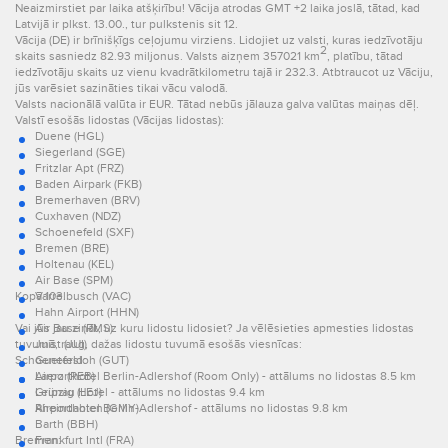
Neaizmirstiet par laika atšķirību! Vācija atrodas GMT +2 laika joslā, tātad, kad
Latvijā ir plkst. 13.00., tur pulkstenis sit 12.
Vācija (DE) ir brīnišķīgs ceļojumu virziens. Lidojiet uz valsti, kuras iedzīvotāju
2
skaits sasniedz 82.93 miljonus. Valsts aizņem 357021 km
, platību, tātad
iedzīvotāju skaits uz vienu kvadrātkilometru tajā ir 232.3. Atbtraucot uz Vāciju,
jūs varēsiet sazināties tikai vācu valodā.
Valsts nacionālā valūta ir EUR. Tātad nebūs jālauza galva valūtas maiņas dēļ.
Valstī esošās lidostas (Vācijas lidostas):
Duene (HGL)
Siegerland (SGE)
Fritzlar Apt (FRZ)
Baden Airpark (FKB)
Bremerhaven (BRV)
Cuxhaven (NDZ)
Schoenefeld (SXF)
Bremen (BRE)
Holtenau (KEL)
Air Base (SPM)
Kopā 103.
Varrelbusch (VAC)
Hahn Airport (HHN)
Vai jūs jau zināt, uz kuru lidostu lidosiet? Ja vēlēsieties apmesties lidostas
Air Base (RMS)
tuvumā, raug, dažas lidostu tuvumā esošās viesnīcas:
Juist (JUI)
Schoenefeld:
Guetersloh (GUT)
Laerz (REB)
Airporthotel Berlin-Adlershof (Room Only) - attālums no lidostas 8.5 km
Leipzig (LEJ)
Grünau Hotel - attālums no lidostas 9.4 km
Rheindahlen (GMY)
Airporthotel Berlin-Adlershof - attālums no lidostas 9.8 km
Barth (BBH)
Bremen:
Frankfurt Intl (FRA)