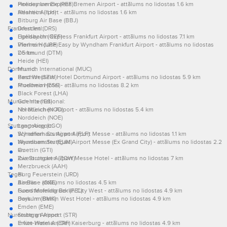
Peenemuende (PEF)
Holiday Inn Express Bremen Airport - attālums no lidostas 1.6 km
Illesheim (ILH)
Atlantic Airport - attālums no lidostas 1.6 km
Bitburg Air Base (BBJ)
Frankfurt Intl:
Dresden (DRS)
Egelsbach (QEF)
Holiday Inn Express Frankfurt Airport - attālums no lidostas 7.1 km
Pforheim (UPF)
Vienna House Easy by Wyndham Frankfurt Airport - attālums no lidostas
Dortmund (DTM)
7.5 km
Heide (HEI)
Dortmund:
Munich International (MUC)
Parchim (SZW)
Best Western Hotel Dortmund Airport - attālums no lidostas 5.9 km
Muelheim (ESS)
Prodomo Hotel - attālums no lidostas 8.2 km
Black Forest (LHA)
Munich International:
Goehlis (IES)
Norddeich (NOD)
NH München Airport - attālums no lidostas 5.4 km
Norddeich (NOE)
Stuttgart Airport:
Langeoog (LGO)
Schaeferhaus Airport (FLF)
Wyndham Stuttgart Airport Messe - attālums no lidostas 1.1 km
Neumuenster (EUM)
Wyndham Stuttgart Airport Messe (Ex Grand City) - attālums no lidostas 2.2
Guettin (GTI)
km
Zweibruecken (ZQW)
Ibis Stuttgart Airport Messe Hotel - attālums no lidostas 7 km
Merzbrueck (AAH)
Tegel:
Burg Feuerstein (URD)
Air Base (GKE)
Baerlin - attālums no lidostas 4.5 km
Fuerstenfeldbruck (FEL)
Good Morning Berlin City West - attālums no lidostas 4.9 km
Borkum (BMK)
Days Inn Berlin West Hotel - attālums no lidostas 4.9 km
Emden (EME)
Nuremberg Airport:
Stuttgart Airport (STR)
Erfurt-Weimar (ERF)
Invite Hotel An Der Kaiserburg - attālums no lidostas 4.9 km