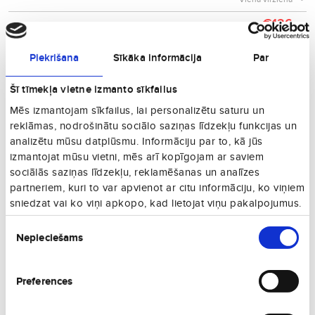
€126
27. 10., O
Vienā virzienā
Piekrišana
Sīkāka informācija
Par
€130
15. 08., S
Vienā virzienā
Šī tīmekļa vietne izmanto sīkfailus
€133
21. 08., Pk
Mēs izmantojam sīkfailus, lai personalizētu saturu un
Vienā virzienā
reklāmas, nodrošinātu sociālo saziņas līdzekļu funkcijas un
€133
07. 12., P
analizētu mūsu datplūsmu. Informāciju par to, kā jūs
Vienā virzienā
izmantojat mūsu vietni, mēs arī kopīgojam ar saviem
€134
sociālās saziņas līdzekļu, reklamēšanas un analīzes
12. 09., S
Vienā virzienā
partneriem, kuri to var apvienot ar citu informāciju, ko viņiem
sniedzat vai ko viņi apkopo, kad lietojat viņu pakalpojumus.
€139
16. 08., Sv
Vienā virzienā
Piekrišanas
Nepieciešams
izvēle
€139
02. 11., P
Vienā virzienā
€143
Preferences
02. 10., Pk
Vienā virzienā