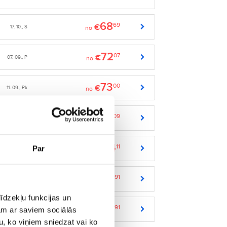
68
69
€
17. 10., S
no
72
07
€
07. 09., P
no
73
00
€
11. 09., Pk
no
73
09
€
02. 09., T
no
74
11
€
Par
04. 09., Pk
no
76
91
€
15. 11., Sv
no
īdzekļu funkcijas un
76
91
€
jam ar saviem sociālās
28. 11., S
no
u, ko viņiem sniedzat vai ko