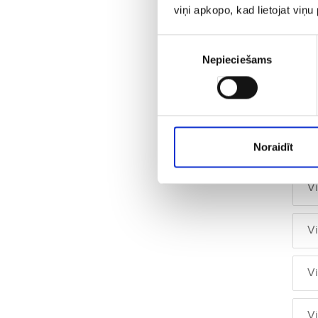
viņi apkopo, kad lietojat viņ
V
Piekrišanas
V
Nepieciešams
izvēle
V
V
Noraidīt
V
V
V
V