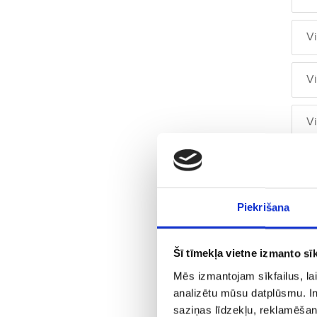
V
V
V
V
V
Piekrišana
V
Šī tīmekļa vietne izmanto sīk
Mēs izmantojam sīkfailus, lai
V
analizētu mūsu datplūsmu. In
saziņas līdzekļu, reklamēšana