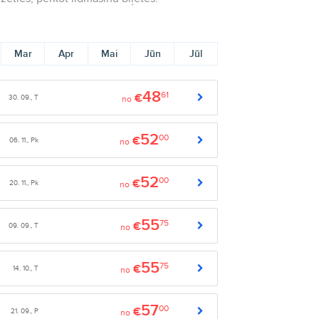
Mar
Apr
Mai
Jūn
Jūl
48
61
€
30. 09., T
no
52
00
€
06. 11., Pk
no
52
00
€
20. 11., Pk
no
55
75
€
09. 09., T
no
55
75
€
14. 10., T
no
57
00
€
21. 09., P
no