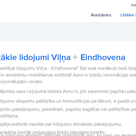
Pal
Aviobiļetes
Lētākie 
tākie lidojumi Viļņa
Eindhovena
eklējat lidojumu Viļņa - Eindhovena? Tad esat nonākuši tieši īstaj
lv aviobiļešu meklēšanas sistēmā! Aero.lv biļešu rezervācijas sis
viszemākajām cenām.
ājoties sava ceļojuma biļetes Aero.lv, jūs saņemsiet papildu pak
dojumu ekspertu palīdzība un konsultācijas pa tālruni, e-pastā un 
pildu pakalpojumu, piemēram, papildu bagāžas vai palīdzības p
sūtīšana;
spēja pieteikt naudas par lidojumu atmaksas pakalpojumu;
enkārša biežāk pieļaujamo kļūdu labošana biļetēs;
lv lidojumu eksperti palīdzēs nodrošināt visu, ko vien var ievajad