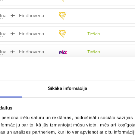
iļņa
Eindhovena
iļņa
Eindhovena
Tiešais
iļņa
Eindhovena
Tiešais
iļņa
Eindhovena
Tiešais
iļņa
Eindhovena
Tiešais
Sīkāka informācija
iļņa
Eindhovena
Tiešais
failus
 personalizētu saturu un reklāmas, nodrošinātu sociālo saziņas l
iļņa
Eindhovena
Tiešais
formāciju par to, kā jūs izmantojat mūsu vietni, mēs arī kopīgo
s un analīzes partneriem, kuri to var apvienot ar citu informācij