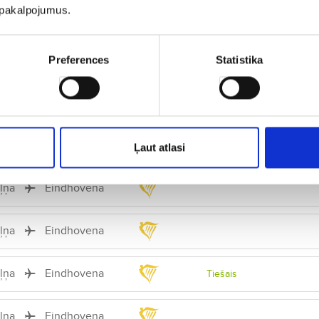
u pakalpojumus.
iļņa
Eindhovena
Tiešais
iļņa
Eindhovena
Preferences
Statistika
iļņa
Eindhovena
iļņa
Eindhovena
Ļaut atlasi
iļņa
Eindhovena
iļņa
Eindhovena
iļņa
Eindhovena
Tiešais
iļņa
Eindhovena