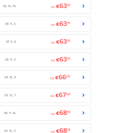
63
91
€
02. 10., Pk
no
63
91
€
05. 11., C
no
63
91
€
07. 11., S
no
63
91
€
26. 11., C
no
66
00
€
05. 10., P
no
67
00
€
23. 12., T
no
68
19
€
08. 11., Sv
no
68
19
€
24. 12., C
no