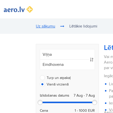
Uz sākumu
Lētākie lidojumi
Lē
Vai m
Aero.
par 
Iegād
Turp un atpakaļ
Li
Vienā virzienā
Pa
Izlidošanas datums
pa
Ie
Vi
Cena
Aero.