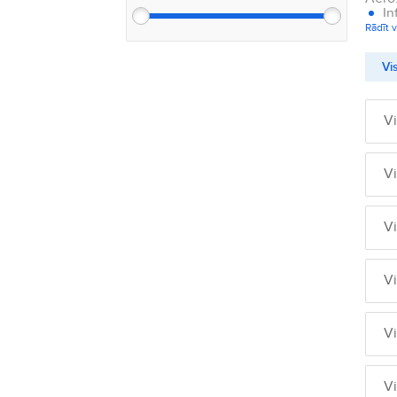
In
Rādīt v
Vis
V
V
V
V
V
V