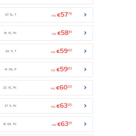
57
79
€
07. 10., T
no
58
81
€
16. 10., Pk
no
59
00
€
04. 11., T
no
59
83
€
14. 09., P
no
60
03
€
23. 10., Pk
no
63
00
€
27. 11., Pk
no
63
91
€
18. 09., Pk
no