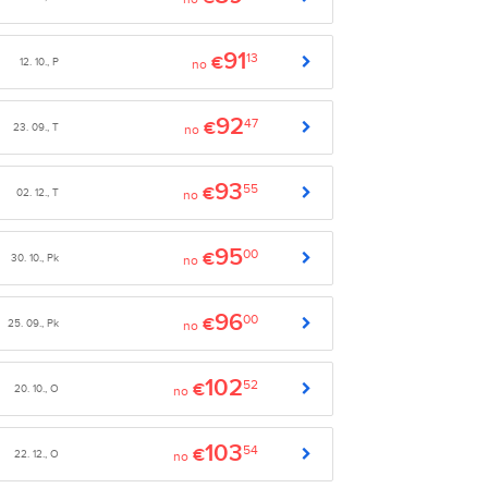
91
13
€
12. 10., P
no
92
47
€
23. 09., T
no
93
55
€
02. 12., T
no
95
00
€
30. 10., Pk
no
96
00
€
25. 09., Pk
no
102
52
€
20. 10., O
no
103
54
€
22. 12., O
no