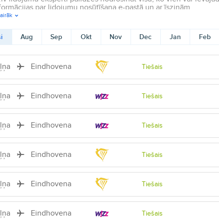
formācijas par lidojumu nosūtīšana e-pastā un ar īsziņām.
airāk
i
Aug
Sep
Okt
Nov
Dec
Jan
Feb
iļņa
Eindhovena
Tiešais
iļņa
Eindhovena
Tiešais
iļņa
Eindhovena
Tiešais
iļņa
Eindhovena
Tiešais
iļņa
Eindhovena
Tiešais
iļņa
Eindhovena
Tiešais