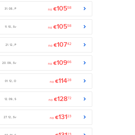
105
58
€
31. 08., P
no
105
58
€
11. 10., Sv
no
107
42
€
21. 12., P
no
109
66
€
20. 09., Sv
no
114
28
€
01. 12., O
no
128
72
€
12. 09., S
no
131
23
€
27. 12., Sv
no
23