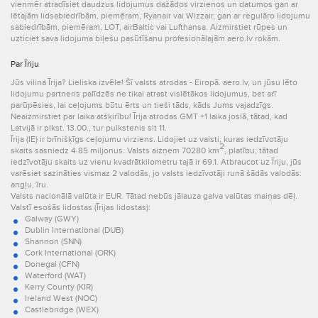
vienmēr atradīsiet daudzus lidojumus dažādos virzienos un datumos gan ar
lētajām lidsabiedrībām, piemēram, Ryanair vai Wizzair, gan ar regulāro lidojumu
sabiedrībām, piemēram, LOT, airBaltic vai Lufthansa. Aizmirstiet rūpes un
uzticiet sava lidojuma biļešu pasūtīšanu profesionālajām aero.lv rokām.
Par Īriju
Jūs vilina Īrija? Lieliska izvēle! Šī valsts atrodas - Eiropā. aero.lv, un jūsu lēto
lidojumu partneris palīdzēs ne tikai atrast vislētākos lidojumus, bet arī
parūpēsies, lai ceļojums būtu ērts un tieši tāds, kāds Jums vajadzīgs.
Neaizmirstiet par laika atšķirību! Īrija atrodas GMT +1 laika joslā, tātad, kad
Latvijā ir plkst. 13.00., tur pulkstenis sit 11.
Īrija (IE) ir brīnišķīgs ceļojumu virziens. Lidojiet uz valsti, kuras iedzīvotāju
2
skaits sasniedz 4.85 miljonus. Valsts aizņem 70280 km
, platību, tātad
iedzīvotāju skaits uz vienu kvadrātkilometru tajā ir 69.1. Atbraucot uz Īriju, jūs
varēsiet sazināties vismaz 2 valodās, jo valsts iedzīvotāji runā šādās valodās:
angļu, īru.
Valsts nacionālā valūta ir EUR. Tātad nebūs jālauza galva valūtas maiņas dēļ.
Valstī esošās lidostas (Īrijas lidostas):
Galway (GWY)
Dublin International (DUB)
Shannon (SNN)
Cork International (ORK)
Donegal (CFN)
Waterford (WAT)
Kerry County (KIR)
Ireland West (NOC)
Castlebridge (WEX)