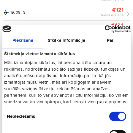
€121
19. 09., S
Vienā virzienā
€124
25. 08., O
Vienā virzienā
€122
Piekrišana
Sīkāka informācija
Par
09. 03., O
Vienā virzienā
Šī tīmekļa vietne izmanto sīkfailus
€122
09. 04., Pk
Vienā virzienā
Mēs izmantojam sīkfailus, lai personalizētu saturu un
reklāmas, nodrošinātu sociālo saziņas līdzekļu funkcijas un
€127
18. 09., Pk
analizētu mūsu datplūsmu. Informāciju par to, kā jūs
Vienā virzienā
izmantojat mūsu vietni, mēs arī kopīgojam ar saviem
€127
sociālās saziņas līdzekļu, reklamēšanas un analīzes
16. 09., T
Vienā virzienā
partneriem, kuri to var apvienot ar citu informāciju, ko viņiem
sniedzat vai ko viņi apkopo, kad lietojat viņu pakalpojumus.
€131
27. 12., Sv
Vienā virzienā
Piekrišanas
Nepieciešams
izvēle
€130
11. 03., C
Vienā virzienā