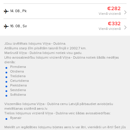
€282
14. 08., Pk
Vienā virzienā
€332
16. 08., Sv
Vienā virzienā
Jūsu izvēlētais lidojums Viļņa - Dublina.
Attālums starp šīm pilsētām taisnā līnijā ir 2002.7 km.
Maršrutā Viļņa - Dublina lidojumi notiek visu gadu.
Lēto aviosabiedrību lidojumi virzienā Viļņa - Dublina notiek šādās nedēļas
dienās:
Pirmdiena
Otrdiena
Trešdiena
Ceturtdiena
Piektdiena
Sestdiena
Svētdiena
Viszemāko lidojuma Viļņa - Dublina cenu Latvijā pārbaudiet aviobiļešu
meklēšanas sistēmā aero.lv.
Tiešos lidojumus virzienā Viļņa - Dublina veic šādas aviosabiedrības:
Ryanair
Meklēt un iegādāties lidojumu biļetes aero.lv var ātri, vienkārši un ērti! Šeit jūs