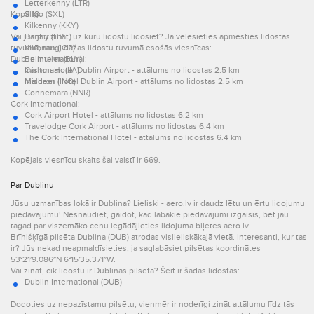
Letterkenny (LTR)
Kopā 18.
Sligo (SXL)
Kilkenny (KKY)
Vai jūs jau zināt, uz kuru lidostu lidosiet? Ja vēlēsieties apmesties lidostas
Bantry (BYT)
tuvumā, raug, dažas lidostu tuvumā esošās viesnīcas:
Kilronan (IOR)
Dublin International:
Belmullet (BLY)
Inishmaan (IIA)
Carlton Hotel Dublin Airport - attālums no lidostas 2.5 km
Inisheer (INQ)
Maldron Hotel Dublin Airport - attālums no lidostas 2.5 km
Connemara (NNR)
Cork International:
Cork Airport Hotel - attālums no lidostas 6.2 km
Travelodge Cork Airport - attālums no lidostas 6.4 km
The Cork International Hotel - attālums no lidostas 6.4 km
Kopējais viesnīcu skaits šai valstī ir 669.
Par Dublinu
Jūsu uzmanības lokā ir Dublina? Lieliski - aero.lv ir daudz lētu un ērtu lidojumu
piedāvājumu! Nesnaudiet, gaidot, kad labākie piedāvājumi izgaisīs, bet jau
tagad par viszemāko cenu iegādājieties lidojuma biļetes aero.lv.
Brīnišķīgā pilsēta Dublina (DUB) atrodas vislieliskākajā vietā. Interesanti, kur tas
ir? Jūs nekad neapmaldīsieties, ja saglabāsiet pilsētas koordinātes
53°21′9.086″N 6°15′35.371″W.
Vai zināt, cik lidostu ir Dublinas pilsētā? Šeit ir šādas lidostas:
Dublin International (DUB)
Dodoties uz nepazīstamu pilsētu, vienmēr ir noderīgi zināt attālumu līdz tās