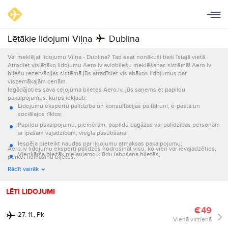
Lētākie lidojumi Viļņa
Dublina
Vai meklējat lidojumu Viļņa - Dublina? Tad esat nonākuši tieši īstajā vietā.
Atrodiet vislētāko lidojumu Aero.lv aviobiļešu meklēšanas sistēmā! Aero.lv
biļešu rezervācijas sistēmā jūs atradīsiet vislabākos lidojumus par
viszemākajām cenām.
Iegādājoties sava ceļojuma biļetes Aero.lv, jūs saņemsiet papildu
pakalpojumus, kuros iekļauti:
Lidojumu ekspertu palīdzība un konsultācijas pa tālruni, e-pastā un
sociālajos tīklos;
Papildu pakalpojumu, piemēram, papildu bagāžas vai palīdzības personām
ar īpašām vajadzībām, viegla pasūtīšana;
Iespēja pieteikt naudas par lidojumu atmaksas pakalpojumu;
Aero.lv lidojumu eksperti palīdzēs nodrošināt visu, ko vien var ievajadzēties,
Vienkārša biežāk pieļaujamo kļūdu labošana biļetēs;
pērkot lidmašīnu biļetes.
Informācijas par lidojumu nosūtīšana e-pastā un ar īsziņām.
Rādīt vairāk
LĒTI LIDOJUMI
€49
27. 11., Pk
Vienā virzienā