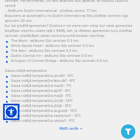
centram. Pārliecinieties, cik liels attālums būs jāpārvar, lai nokļūtu Dublinu
centrā:
- Attālums Dublin International - pilsētas centrs: 7.7 km.
Brauciens ar automašīnu no Dublin International līdz pilsētas centram ilgs
aptuveni 29 min.
Kur šai pilsētā apmesties? Dublina ir ne viena vien vieta, kur varat apmesties
(kopējais viesnīcu skaits tajā ir 5918), bet, ja vēlaties apmesties tuvu pilsētas
centram, piedāvājam dažas centra tuvumā esošas viesnīcas:
The Mont - attālums līdz centram 0.3 km;
White Sands Hotel - attālums līdz centram 0.3 km;
The Alex - attālums līdz centram 0.3 km;
Dublin Central Inn - attālums līdz centram 0.5 km;
Arlington O´Connell Bridge - attālums līdz centram 0.5 km.
Gaisa vidējā temperatūra
Gaisa vidējā temperatūra janvārī - 6°C
Gaisa vidējā temperatūra februārī - 6°C
Gaisa vidējā temperatūra martā - 7°C
Gaisa vidējā temperatūra aprīlī - 8°C
Gaisa vidējā temperatūra maijā - 11°C
Gaisa vidējā temperatūra jūnijā - 13°C
Gaisa vidējā temperatūra jūlijā - 16°C
Gaisa vidējā temperatūra augustā - 15°C
Gaisa vidējā temperatūra septembrī - 13°C
Gaisa vidējā temperatūra oktobrī - 11°C
Gaisa vidējā temperatūra novembrī - 7°C
Rādīt vairāk
Gaisa vidējā temperatūra decembrī - 6°C.