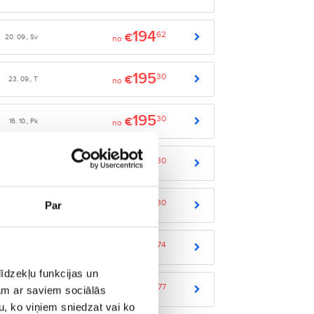
194
62
€
20. 09., Sv
no
195
30
€
23. 09., T
no
195
30
€
16. 10., Pk
no
195
30
€
17. 10., S
no
195
30
€
Par
03. 11., O
no
201
74
€
13. 09., Sv
no
īdzekļu funkcijas un
201
77
€
jam ar saviem sociālās
25. 10., Sv
no
u, ko viņiem sniedzat vai ko