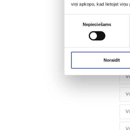
viņi apkopo, kad lietojat viņ
V
Piekrišanas
V
Nepieciešams
izvēle
V
V
Noraidīt
V
V
V
V