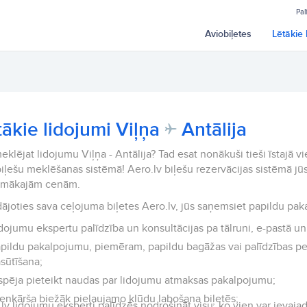
Pal
Aviobiļetes
Lētākie 
tākie lidojumi Viļņa
Antālija
eklējat lidojumu Viļņa - Antālija? Tad esat nonākuši tieši īstajā v
iļešu meklēšanas sistēmā! Aero.lv biļešu rezervācijas sistēmā jūs
emākajām cenām.
ājoties sava ceļojuma biļetes Aero.lv, jūs saņemsiet papildu pak
dojumu ekspertu palīdzība un konsultācijas pa tālruni, e-pastā un 
pildu pakalpojumu, piemēram, papildu bagāžas vai palīdzības p
sūtīšana;
spēja pieteikt naudas par lidojumu atmaksas pakalpojumu;
enkārša biežāk pieļaujamo kļūdu labošana biļetēs;
lv lidojumu eksperti palīdzēs nodrošināt visu, ko vien var ievajad