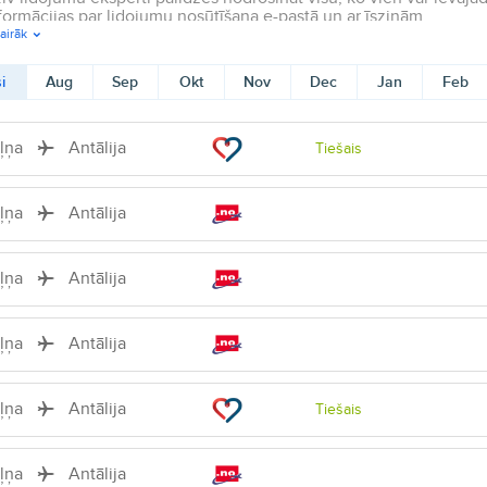
formācijas par lidojumu nosūtīšana e-pastā un ar īsziņām.
airāk
i
Aug
Sep
Okt
Nov
Dec
Jan
Feb
iļņa
Antālija
Tiešais
iļņa
Antālija
iļņa
Antālija
iļņa
Antālija
iļņa
Antālija
Tiešais
iļņa
Antālija