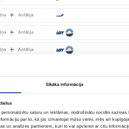
iļņa
Antālija
iļņa
Antālija
iļņa
Antālija
iļņa
Antālija
iļņa
Antālija
Sīkāka informācija
iļņa
Antālija
failus
 personalizētu saturu un reklāmas, nodrošinātu sociālo saziņas l
iļņa
Antālija
formāciju par to, kā jūs izmantojat mūsu vietni, mēs arī kopīgo
s un analīzes partneriem, kuri to var apvienot ar citu informācij