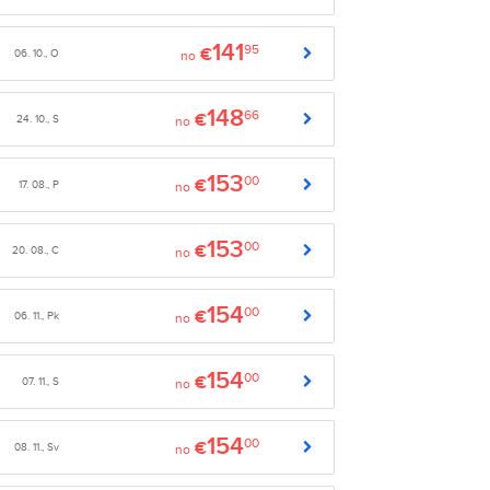
141
95
€
06. 10., O
no
148
66
€
24. 10., S
no
153
00
€
17. 08., P
no
153
00
€
20. 08., C
no
154
00
€
06. 11., Pk
no
154
00
€
07. 11., S
no
154
00
€
08. 11., Sv
no