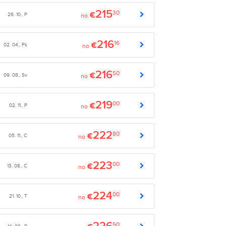
215
30
€
26. 10., P
no
216
16
€
02. 04., Pk
no
216
50
€
09. 08., Sv
no
219
00
€
02. 11., P
no
222
80
€
05. 11., C
no
223
00
€
13. 08., C
no
224
00
€
21. 10., T
no
50