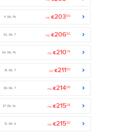
203
00
€
11. 09., Pk
no
206
50
€
02. 09., T
no
210
74
€
04. 09., Pk
no
211
50
€
16. 09., T
no
214
00
€
09. 09., T
no
215
28
€
27. 09., Sv
no
215
30
€
12. 09., S
no