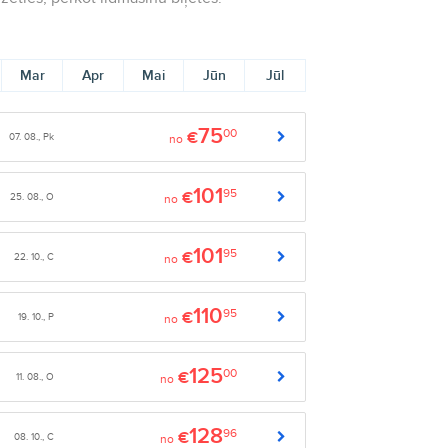
Mar
Apr
Mai
Jūn
Jūl
75
00
€
07. 08., Pk
no
101
95
€
25. 08., O
no
101
95
€
22. 10., C
no
110
95
€
19. 10., P
no
125
00
€
11. 08., O
no
128
96
€
08. 10., C
no