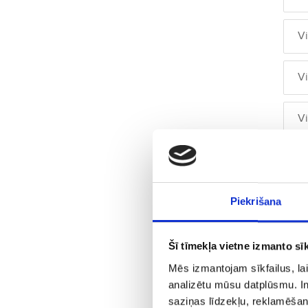
V
V
V
V
V
Piekrišana
V
Šī tīmekļa vietne izmanto sīk
Mēs izmantojam sīkfailus, lai
V
analizētu mūsu datplūsmu. In
saziņas līdzekļu, reklamēšana