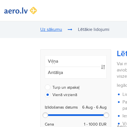
Uz sākumu
Lētākie lidojumi
Lē
Vai m
aviob
visz
Iegād
Turp un atpakaļ
Li
Vienā virzienā
Pa
Izlidošanas datums
pa
Ie
Vi
Cena
Aero.