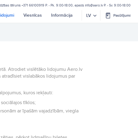
īdzības tālrunis
+371 66100919
P. - Pk. 9:00-18:00, epasts
info@aero.lv
P. - Sv. 9:00-18:00
lidojumi
Viesnīcas
Informācija
LV
Pasūtījumi
ietā. Atrodiet vislētāko lidojumu Aero.lv
 atradīsiet vislabākos lidojumus par
alpojumus, kuros iekļauti:
sociālajos tīklos;
ersonām ar īpašām vajadzībām, viegla
zēties, pērkot lidmašīnu biļetes.