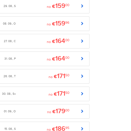
159
00
€
29. 08., S
no
159
96
€
08. 09., O
no
164
00
€
27. 08., C
no
164
00
€
31. 08., P
no
171
50
€
26. 08., T
no
171
50
€
30. 08., Sv
no
179
00
€
01. 09., O
no
186
95
€
15. 08., S
no