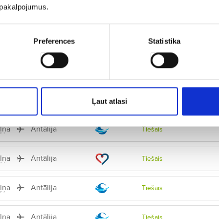
u pakalpojumus.
iļņa
Antālija
Tiešais
iļņa
Antālija
Preferences
Statistika
Tiešais
iļņa
Antālija
Tiešais
iļņa
Antālija
Tiešais
Ļaut atlasi
iļņa
Antālija
Tiešais
iļņa
Antālija
Tiešais
iļņa
Antālija
Tiešais
iļņa
Antālija
Tiešais