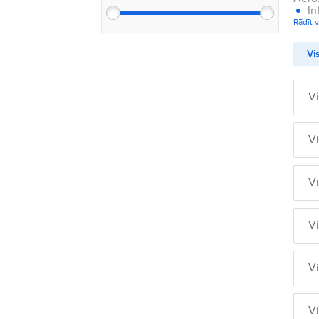
In
Rādīt v
Vis
V
V
V
V
V
V