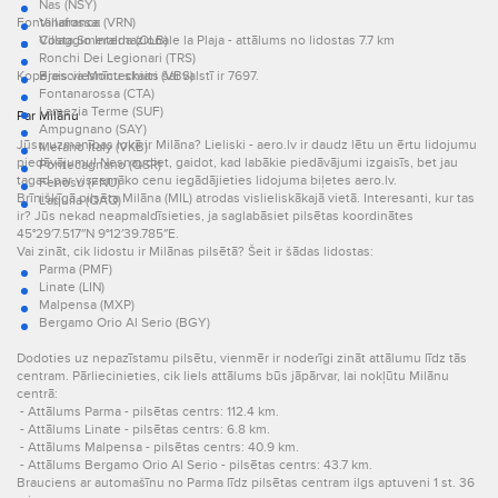
Nas (NSY)
Fontanarossa:
Villafranca (VRN)
Costa Smeralda (OLB)
Villaggio Internazionale la Plaja - attālums no lidostas 7.7 km
Ronchi Dei Legionari (TRS)
Kopējais viesnīcu skaits šai valstī ir 7697.
Brescia Montechiari (VBS)
Fontanarossa (CTA)
Lamezia Terme (SUF)
Par Milānu
Ampugnano (SAY)
Jūsu uzmanības lokā ir Milāna? Lieliski - aero.lv ir daudz lētu un ērtu lidojumu
Merano Italy (VKB)
piedāvājumu! Nesnaudiet, gaidot, kad labākie piedāvājumi izgaisīs, bet jau
Pontecagnano (QSR)
tagad par viszemāko cenu iegādājieties lidojuma biļetes aero.lv.
Fenosu (FNU)
Brīnišķīgā pilsēta Milāna (MIL) atrodas vislieliskākajā vietā. Interesanti, kur tas
L'aquila (QAQ)
ir? Jūs nekad neapmaldīsieties, ja saglabāsiet pilsētas koordinātes
45°29′7.517″N 9°12′39.785″E.
Vai zināt, cik lidostu ir Milānas pilsētā? Šeit ir šādas lidostas:
Parma (PMF)
Linate (LIN)
Malpensa (MXP)
Bergamo Orio Al Serio (BGY)
Dodoties uz nepazīstamu pilsētu, vienmēr ir noderīgi zināt attālumu līdz tās
centram. Pārliecinieties, cik liels attālums būs jāpārvar, lai nokļūtu Milānu
centrā:
- Attālums Parma - pilsētas centrs: 112.4 km.
- Attālums Linate - pilsētas centrs: 6.8 km.
- Attālums Malpensa - pilsētas centrs: 40.9 km.
- Attālums Bergamo Orio Al Serio - pilsētas centrs: 43.7 km.
Brauciens ar automašīnu no Parma līdz pilsētas centram ilgs aptuveni 1 st. 36