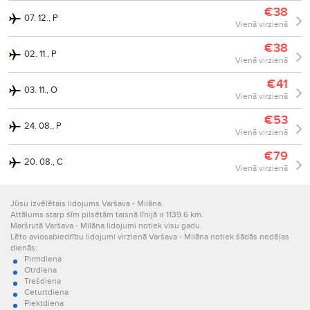
€38
07. 12., P
Vienā virzienā
€38
02. 11., P
Vienā virzienā
€41
03. 11., O
Vienā virzienā
€53
24. 08., P
Vienā virzienā
€79
20. 08., C
Vienā virzienā
Jūsu izvēlētais lidojums Varšava - Milāna.
Attālums starp šīm pilsētām taisnā līnijā ir 1139.6 km.
Maršrutā Varšava - Milāna lidojumi notiek visu gadu.
Lēto aviosabiedrību lidojumi virzienā Varšava - Milāna notiek šādās nedēļas
dienās:
Pirmdiena
Otrdiena
Trešdiena
Ceturtdiena
Piektdiena