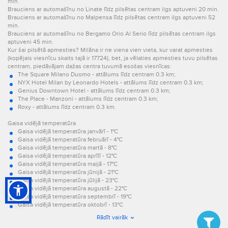
min.
Brauciens ar automašīnu no Linate līdz pilsētas centram ilgs aptuveni 20 min.
Brauciens ar automašīnu no Malpensa līdz pilsētas centram ilgs aptuveni 52
min.
Brauciens ar automašīnu no Bergamo Orio Al Serio līdz pilsētas centram ilgs
aptuveni 45 min.
Kur šai pilsētā apmesties? Milāna ir ne viena vien vieta, kur varat apmesties
(kopējais viesnīcu skaits tajā ir 17724), bet, ja vēlaties apmesties tuvu pilsētas
centram, piedāvājam dažas centra tuvumā esošas viesnīcas:
The Square Milano Duomo - attālums līdz centram 0.3 km;
NYX Hotel Milan by Leonardo Hotels - attālums līdz centram 0.3 km;
Genius Downtown Hotel - attālums līdz centram 0.3 km;
The Place - Manzoni - attālums līdz centram 0.3 km;
Roxy - attālums līdz centram 0.3 km.
Gaisa vidējā temperatūra
Gaisa vidējā temperatūra janvārī - 1°C
Gaisa vidējā temperatūra februārī - 4°C
Gaisa vidējā temperatūra martā - 8°C
Gaisa vidējā temperatūra aprīlī - 12°C
Gaisa vidējā temperatūra maijā - 17°C
Gaisa vidējā temperatūra jūnijā - 21°C
Gaisa vidējā temperatūra jūlijā - 23°C
Gaisa vidējā temperatūra augustā - 22°C
Gaisa vidējā temperatūra septembrī - 19°C
Gaisa vidējā temperatūra oktobrī - 13°C
Gaisa vidējā temperatūra novembrī - 7°C
Rādīt vairāk
Gaisa vidējā temperatūra decembrī - 2°C.