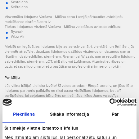
Sestdiena
Svētdiena
Viszemāko lidojuma Varšava - Milāna cenu Latvijā pārbaudiet aviobiļešu
meklēšanas sistēmā aero.lv.
Tiešos lidojumus virzienā Varšava - Milāna veic šādas aviosabiedrības:
Ryanair
Wizz Air
Meklēt un iegādāties lidojumu biļetes aero.lv var ātri, vienkārši un ērti! Šeit jūs
vienmēr atradīsiet daudzus lidojumus dažādos virzienos un datumos gan ar
lētajām lidsabiedrībām, piemēram, Ryanair vai Wizzair, gan ar regulāro lidojumu
sabiedrībām, piemēram, LOT, airBaltic vai Lufthansa. Aizmirstiet rūpes un
uzticiet sava lidojuma biļešu pasūtīšanu profesionālajām aero.lv rokām.
Par Itāliju
Jūs vilina Itālija? Lieliska izvēle! Šī valsts atrodas - Eiropā. aero.lv, un jūsu lēto
lidojumu partneris palīdzēs ne tikai atrast vislētākos lidojumus, bet arī
parūpēsies, lai ceļojums būtu ērts un tieši tāds, kāds Jums vajadzīgs.
Neaizmirstiet par laika atšķirību! Itālija atrodas GMT +2 laika joslā, tātad, kad
Latvijā ir plkst. 13.00., tur pulkstenis sit 12.
Itālija (IT) ir brīnišķīgs ceļojumu virziens. Lidojiet uz valsti, kuras iedzīvotāju
Piekrišana
Sīkāka informācija
Par
2
skaits sasniedz 60.43 miljonus. Valsts aizņem 301230 km
, platību, tātad
iedzīvotāju skaits uz vienu kvadrātkilometru tajā ir 200.6. Atbraucot uz Itāliju,
jūs varēsiet sazināties vismaz 5 valodās, jo valsts iedzīvotāji runā šādās
Šī tīmekļa vietne izmanto sīkfailus
valodās: katalāņu, vācu, franču, itāļu, slovēņu.
Valsts nacionālā valūta ir EUR. Tātad nebūs jālauza galva valūtas maiņas dēļ.
Mēs izmantojam sīkfailus, lai personalizētu saturu un