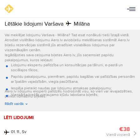
Lētākie lidojumi Varšava
Milāna
Vai meklējat lidojumu Varšava - Milāna? Tad esat nonākuši tieši īstajā vietā.
Atrodiet vislētāko lidojumu Aero.lv aviobiļešu meklēšanas sistēmā! Aero.lv
biļešu rezervācijas sistēmā jūs atradīsiet vislabākos lidojumus par
viszemākajām cenām.
Iegādājoties sava ceļojuma biļetes Aero.lv, jūs saņemsiet papildu
pakalpojumus, kuros iekļauti:
Lidojumu ekspertu palīdzība un konsultācijas pa tālruni, e-pastā un
sociālajos tīklos;
Papildu pakalpojumu, piemēram, papildu bagāžas vai palīdzības personām
ar īpašām vajadzībām, viegla pasūtīšana;
Iespēja pieteikt naudas par lidojumu atmaksas pakalpojumu;
Aero.lv lidojumu eksperti palīdzēs nodrošināt visu, ko vien var ievajadzēties,
Vienkārša biežāk pieļaujamo kļūdu labošana biļetēs;
pērkot lidmašīnu biļetes.
Informācijas par lidojumu nosūtīšana e-pastā un ar īsziņām.
Rādīt vairāk
LĒTI LIDOJUMI
€38
01. 11., Sv
Vienā virzienā