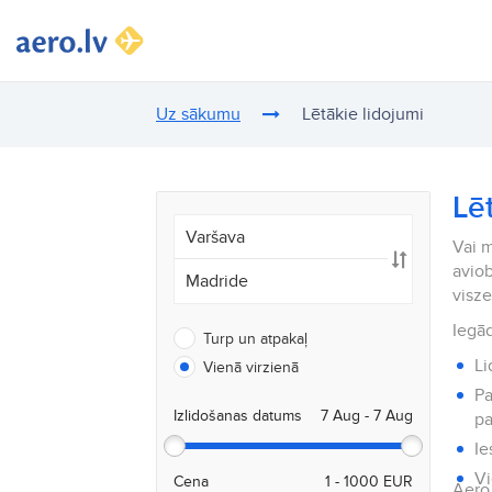
Uz sākumu
Lētākie lidojumi
Lē
Vai m
aviob
visz
Iegād
Turp un atpakaļ
Li
Vienā virzienā
Pa
Izlidošanas datums
pa
Ie
Vi
Cena
Aero.