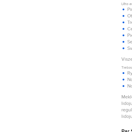
Lēto a
Pi
Ot
Tr
Ce
Pi
Se
Sv
Visze
Tiešos
Ry
No
No
Meklē
lidoj
regul
lidoj
Par 