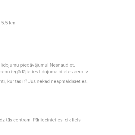
s 5.5 km
rtu lidojumu piedāvājumu! Nesnaudiet,
cenu iegādājieties lidojuma biļetes aero.lv.
nti, kur tas ir? Jūs nekad neapmaldīsieties,
 tās centram. Pārliecinieties, cik liels