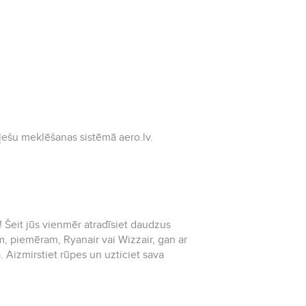
ļešu meklēšanas sistēmā aero.lv.
i! Šeit jūs vienmēr atradīsiet daudzus
, piemēram, Ryanair vai Wizzair, gan ar
 Aizmirstiet rūpes un uzticiet sava