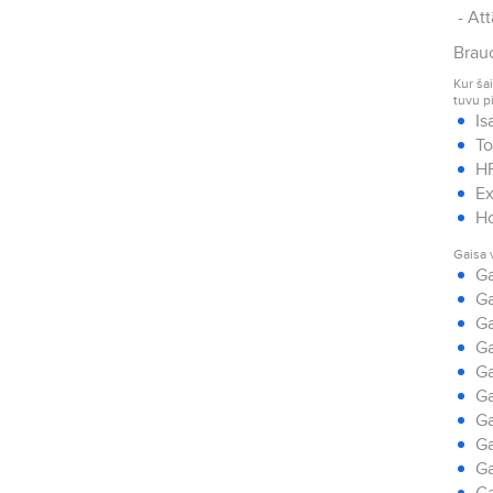
- Att
Brauc
Kur ša
tuvu p
Is
To
HR
Ex
Ho
Gaisa 
Ga
Ga
Ga
Ga
Ga
Ga
Ga
Ga
Ga