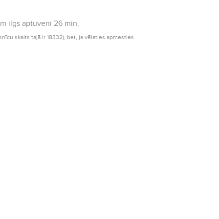
am ilgs aptuveni 26 min.
nīcu skaits tajā ir 18332), bet, ja vēlaties apmesties