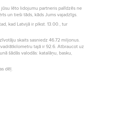
ērts un tieši tāds, kāds Jums vajadzīgs.
d, kad Latvijā ir plkst. 13.00., tur
edzīvotāju skaits sasniedz 46.72 miljonus.
ilometru tajā ir 92.6. Atbraucot uz
 runā šādās valodās: katalāņu, basku,
maiņas dēļ.