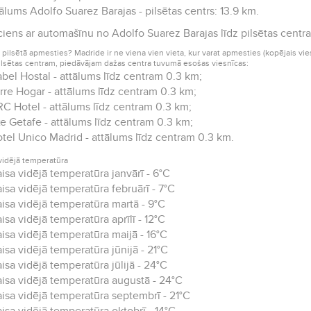
ālums Adolfo Suarez Barajas - pilsētas centrs: 13.9 km.
iens ar automašīnu no Adolfo Suarez Barajas līdz pilsētas centr
i pilsētā apmesties? Madride ir ne viena vien vieta, kur varat apmesties (kopējais vies
ilsētas centram, piedāvājam dažas centra tuvumā esošas viesnīcas:
abel Hostal - attālums līdz centram 0.3 km;
rre Hogar - attālums līdz centram 0.3 km;
C Hotel - attālums līdz centram 0.3 km;
e Getafe - attālums līdz centram 0.3 km;
tel Unico Madrid - attālums līdz centram 0.3 km.
vidējā temperatūra
isa vidējā temperatūra janvārī - 6°C
isa vidējā temperatūra februārī - 7°C
isa vidējā temperatūra martā - 9°C
isa vidējā temperatūra aprīlī - 12°C
isa vidējā temperatūra maijā - 16°C
isa vidējā temperatūra jūnijā - 21°C
isa vidējā temperatūra jūlijā - 24°C
isa vidējā temperatūra augustā - 24°C
isa vidējā temperatūra septembrī - 21°C