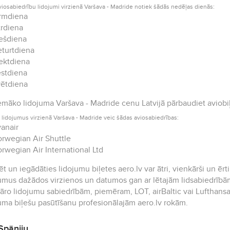
viosabiedrību lidojumi virzienā Varšava - Madride notiek šādās nedēļas dienās:
rmdiena
rdiena
ešdiena
turtdiena
ektdiena
stdiena
ētdiena
māko lidojuma Varšava - Madride cenu Latvijā pārbaudiet aviobi
 lidojumus virzienā Varšava - Madride veic šādas aviosabiedrības:
anair
rwegian Air Shuttle
rwegian Air International Ltd
t un iegādāties lidojumu biļetes aero.lv var ātri, vienkārši un ērt
umus dažādos virzienos un datumos gan ar lētajām lidsabiedrībām
āro lidojumu sabiedrībām, piemēram, LOT, airBaltic vai Lufthansa.
uma biļešu pasūtīšanu profesionālajām aero.lv rokām.
Spāniju