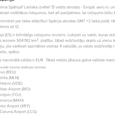
a? Lieliska izvēle! Šī valsts atrodas - Eiropā. aero.lv, un jūsu lēto lidojumu partneris palīdzēs ne
 atrast vislētākos lidojumus, bet arī parūpēsies, lai ceļojums būtu 
mirstiet par laika atšķirību! Spānija atrodas GMT +2 laika joslā, tāta
tenis sit 12.
ja (ES) ir brīnišķīgs ceļojumu virziens. Lidojiet uz valsti, kuras i
2
ts aizņem 504782 km
, platību, tātad iedzīvotāju skaits uz vienu kvadrātk
ju, jūs varēsiet sazināties vismaz 4 valodās, jo valsts iedzīvotāji
iešu, spāņu.
Valsts nacionālā valūta ir EUR. Tātad nebūs jālauza galva valūtas 
esošās lidostas (Spānijas lidostas):
us (REU)
lilla (MLN)
 Hierro (VDE)
lbao Airport (BIO)
rrejon (TOJ)
enorca (MAH)
rez Airport (XRY)
Coruna Airport (LCG)