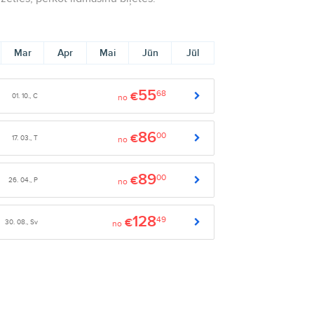
Mar
Apr
Mai
Jūn
Jūl
55
68
€
01. 10., C
no
86
00
€
17. 03., T
no
89
00
€
26. 04., P
no
128
49
€
30. 08., Sv
no