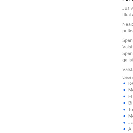
Jūs vilina Spānij
tikai
Neaiz
pulks
Spāni
Vals
Spāni
galis
Valstī 
Re
Me
El
Bi
To
M
Je
A 