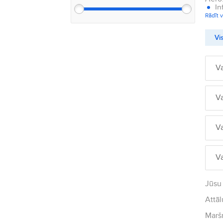
In
Rādīt v
Vis
V
V
V
V
Jūsu 
Attāl
Maršr