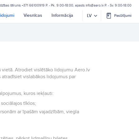
īdzības tālrunis
+371 66100919
P. - Pk. 9:00-18:00, epasts
info@aero.lv
P. - Sv. 9:00-18:00
lidojumi
Viesnīcas
Informācija
LV
Pasūtījumi
 vietā. Atrodiet vislētāko lidojumu Aero.lv
 atradīsiet vislabākos lidojumus par
alpojumus, kuros iekļauti:
sociālajos tīklos;
ersonām ar īpašām vajadzībām, viegla
zēties, pērkot lidmašīnu biļetes.