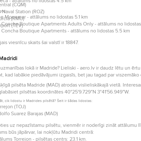
eca - attālums no lidostas 4.5 km
ntral (CQM)
 Naval Station (ROZ)
ote:
e Morromar - attālums no lidostas 5.1 km
rcia (RMU)
 Concha Boutique Apartments Adults Only - attālums no lidosta
rport (TEV)
 Concha Boutique Apartments - attālums no lidostas 5.5 km
ais viesnīcu skaits šai valstī ir 18847.
Madridi
uzmanības lokā ir Madride? Lieliski - aero.lv ir daudz lētu un ē
t, kad labākie piedāvājumi izgaisīs, bet jau tagad par viszemāko 
šķīgā pilsēta Madride (MAD) atrodas vislieliskākajā vietā. Interesa
glabāsiet pilsētas koordinātes 40°25′9.729″N 3°41′56.949″W.
āt, cik lidostu ir Madrides pilsētā? Šeit ir šādas lidostas:
rrejon (TOJ)
olfo Suarez Barajas (MAD)
ies uz nepazīstamu pilsētu, vienmēr ir noderīgi zināt attālumu līdz
ums būs jāpārvar, lai nokļūtu Madridi centrā:
ālums Torrejon - pilsētas centrs: 23.1 km.