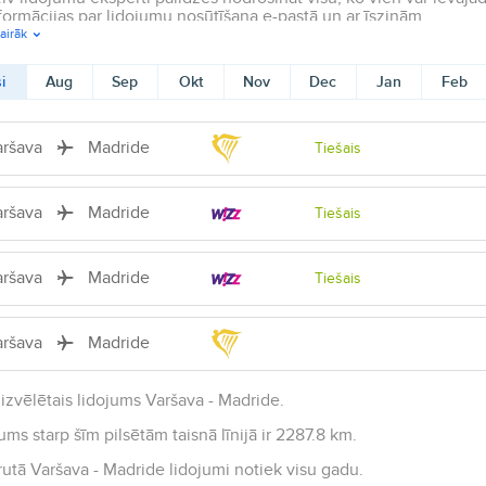
formācijas par lidojumu nosūtīšana e-pastā un ar īsziņām.
airāk
i
Aug
Sep
Okt
Nov
Dec
Jan
Feb
aršava
Madride
Tiešais
aršava
Madride
Tiešais
aršava
Madride
Tiešais
aršava
Madride
izvēlētais lidojums Varšava - Madride.
ums starp šīm pilsētām taisnā līnijā ir 2287.8 km.
utā Varšava - Madride lidojumi notiek visu gadu.