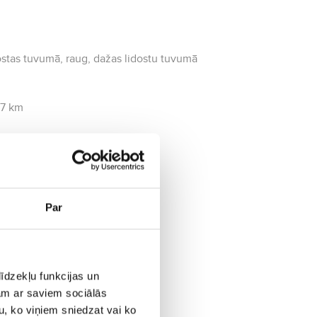
idostas tuvumā, raug, dažas lidostu tuvumā
.7 km
Par
īdzekļu funkcijas un
jam ar saviem sociālās
u, ko viņiem sniedzat vai ko