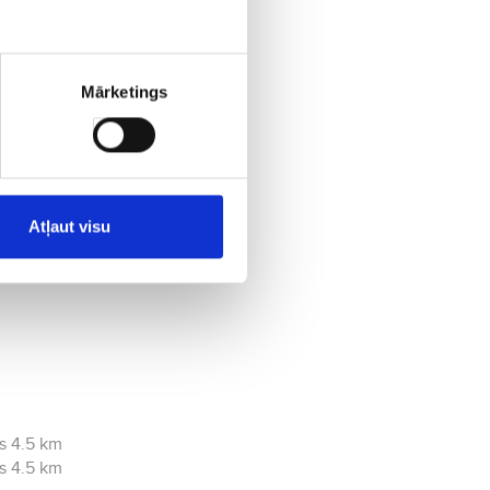
5 km
Mārketings
tas 3.9 km
attālums no lidostas 4.6 km
Atļaut visu
s 4.5 km
s 4.5 km