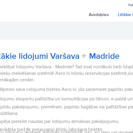
Pal
Aviobiļetes
Lētākie 
tākie lidojumi Varšava
Madride
eklējat lidojumu Varšava - Madride? Tad esat nonākuši tieši īstajā
iļešu meklēšanas sistēmā! Aero.lv biļešu rezervācijas sistēmā jūs
emākajām cenām.
ājoties sava ceļojuma biļetes Aero.lv, jūs saņemsiet papildu pak
dojumu ekspertu palīdzība un konsultācijas pa tālruni, e-pastā un 
pildu pakalpojumu, piemēram, papildu bagāžas vai palīdzības p
sūtīšana;
spēja pieteikt naudas par lidojumu atmaksas pakalpojumu;
enkārša biežāk pieļaujamo kļūdu labošana biļetēs;
lv lidojumu eksperti palīdzēs nodrošināt visu, ko vien var ievajad