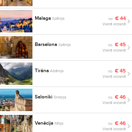
Malaga
€
44
Spānija
no
Vienā virzienā
Barselona
€
45
Spānija
no
Vienā virzienā
Tirāna
€
45
Albānija
no
Vienā virzienā
Saloniki
€
46
Grieķija
no
Vienā virzienā
Venēcija
€
46
Itālija
no
Vienā virzienā