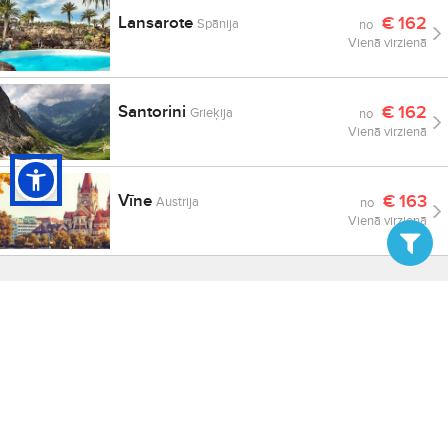
Lansarote
€
162
Spānija
no
Vienā virzienā
Santorini
€
162
Grieķija
no
Vienā virzienā
Vīne
€
163
Austrija
no
Vienā virzienā