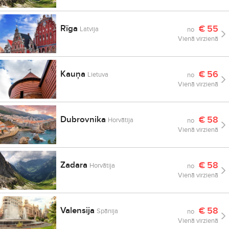
Rīga
€
55
Latvija
no
Vienā virzienā
Kauņa
€
56
Lietuva
no
Vienā virzienā
Dubrovnika
€
58
Horvātija
no
Vienā virzienā
Zadara
€
58
Horvātija
no
Vienā virzienā
Valensija
€
58
Spānija
no
Vienā virzienā