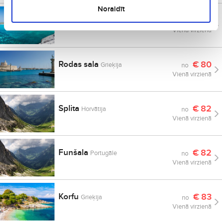
Noraidīt
Tenerife
€
78
Spānija
no
Vienā virzienā
Rodas sala
€
80
Grieķija
no
Vienā virzienā
Splita
€
82
Horvātija
no
Vienā virzienā
Funšala
€
82
Portugāle
no
Vienā virzienā
Korfu
€
83
Grieķija
no
Vienā virzienā