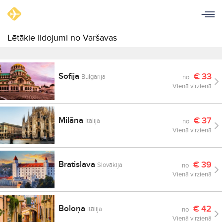
Lētākie lidojumi no Varšavas
Sofija
€
33
Bulgārija
no
Vienā virzienā
Milāna
€
37
Itālija
no
Vienā virzienā
Bratislava
€
39
Slovākija
no
Vienā virzienā
Boloņa
€
42
Itālija
no
Vienā virzienā