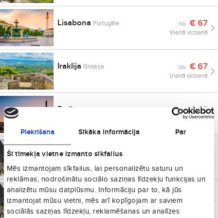
Lisabona
€
67
Portugāle
no
Vienā virzienā
Iraklija
€
67
Grieķija
no
Vienā virzienā
Parīze
€
67
Francija
no
Vienā virzienā
Piekrišana
Sīkāka informācija
Par
Palermo
€
70
Šī tīmekļa vietne izmanto sīkfailus
Itālija
no
Vienā virzienā
Mēs izmantojam sīkfailus, lai personalizētu saturu un
reklāmas, nodrošinātu sociālo saziņas līdzekļu funkcijas un
analizētu mūsu datplūsmu. Informāciju par to, kā jūs
Zakintas
€
71
Grieķija
no
izmantojat mūsu vietni, mēs arī kopīgojam ar saviem
Vienā virzienā
sociālās saziņas līdzekļu, reklamēšanas un analīzes