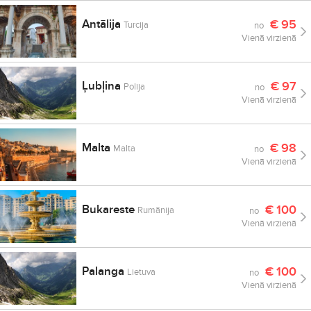
Antālija
€
95
Turcija
no
Vienā virzienā
Ļubļina
€
97
Polija
no
Vienā virzienā
Malta
€
98
Malta
no
Vienā virzienā
Bukareste
€
100
Rumānija
no
Vienā virzienā
Palanga
€
100
Lietuva
no
Vienā virzienā