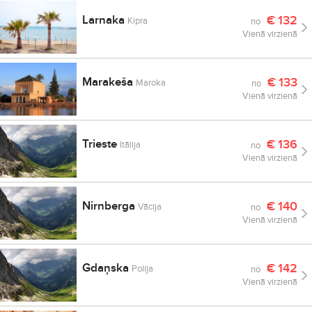
Larnaka
€
132
Kipra
no
Vienā virzienā
Marakeša
€
133
Maroka
no
Vienā virzienā
Trieste
€
136
Itālija
no
Vienā virzienā
Nirnberga
€
140
Vācija
no
Vienā virzienā
Gdaņska
€
142
Polija
no
Vienā virzienā