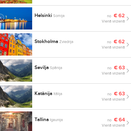
Helsinki
€
62
Somija
no
Vienā virzienā
Stokholma
€
62
Zviedrija
no
Vienā virzienā
Sevilja
€
63
Spānija
no
Vienā virzienā
Katānija
€
63
Itālija
no
Vienā virzienā
Tallina
€
64
Igaunija
no
Vienā virzienā