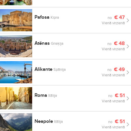
Pafosa
€
47
Kipra
no
Vienā virzienā
Atēnas
€
48
Grieķija
no
Vienā virzienā
Alikante
€
49
Spānija
no
Vienā virzienā
Roma
€
51
Itālija
no
Vienā virzienā
Neapole
€
51
Itālija
no
Vienā virzienā