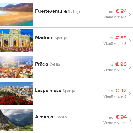
Fuerteventura
€
84
Spānija
no
Vienā virzienā
Madride
€
89
Spānija
no
Vienā virzienā
Prāga
€
90
Čehija
no
Vienā virzienā
Laspalmasa
€
92
Spānija
no
Vienā virzienā
Almerija
€
94
Spānija
no
Vienā virzienā