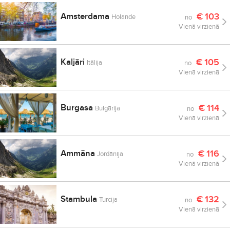
Amsterdama
€
103
Holande
no
Vienā virzienā
Kaljāri
€
105
Itālija
no
Vienā virzienā
Burgasa
€
114
Bulgārija
no
Vienā virzienā
Ammāna
€
116
Jordānija
no
Vienā virzienā
Stambula
€
132
Turcija
no
Vienā virzienā