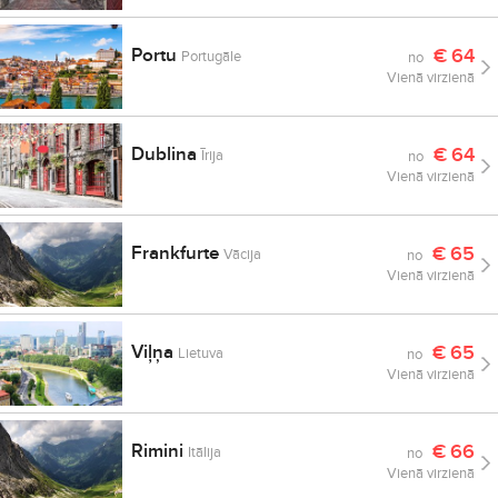
Portu
€
64
Portugāle
no
Vienā virzienā
Dublina
€
64
Īrija
no
Vienā virzienā
Frankfurte
€
65
Vācija
no
Vienā virzienā
Viļņa
€
65
Lietuva
no
Vienā virzienā
Rimini
€
66
Itālija
no
Vienā virzienā