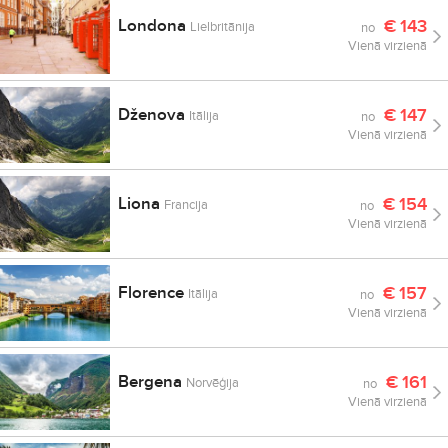
Londona
€
143
Lielbritānija
no
Vienā virzienā
Dženova
€
147
Itālija
no
Vienā virzienā
Liona
€
154
Francija
no
Vienā virzienā
Florence
€
157
Itālija
no
Vienā virzienā
Bergena
€
161
Norvēģija
no
Vienā virzienā