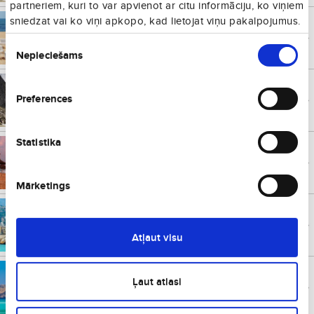
partneriem, kuri to var apvienot ar citu informāciju, ko viņiem
sniedzat vai ko viņi apkopo, kad lietojat viņu pakalpojumus.
Faru
€
71
Portugāle
no
Piekrišanas
Vienā virzienā
Nepieciešams
izvēle
Piza
€
74
Itālija
no
Preferences
Vienā virzienā
Statistika
Palma
€
74
Spānija
no
Vienā virzienā
Mārketings
Nica
€
77
Francija
no
Vienā virzienā
Atļaut visu
Hanija
€
78
Grieķija
Ļaut atlasi
no
Vienā virzienā