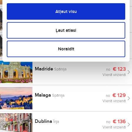
Atļaut visu
Bilbao
€
118
Spānija
no
Vienā virzienā
Ļaut atlasi
Frankfurte
€
118
Vācija
no
Vienā virzienā
Noraidīt
Madride
€
123
Spānija
no
Vienā virzienā
Malaga
€
129
Spānija
no
Vienā virzienā
Dublina
€
136
Īrija
no
Vienā virzienā