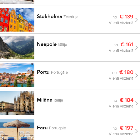
Stokholma
€
139
Zviedrija
no
Vienā virzienā
Neapole
€
161
Itālija
no
Vienā virzienā
Portu
€
180
Portugāle
no
Vienā virzienā
Milāna
€
184
Itālija
no
Vienā virzienā
Faru
€
197
Portugāle
no
Vienā virzienā