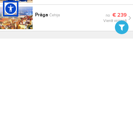
Prāga
€
239
Čehija
no
Vienā virzienā