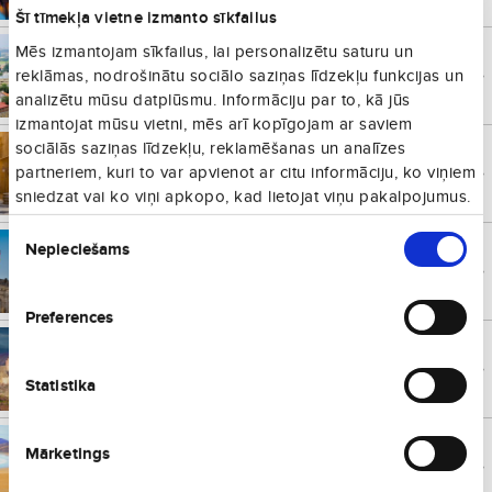
Šī tīmekļa vietne izmanto sīkfailus
Mēs izmantojam sīkfailus, lai personalizētu saturu un
Viļņa
€
95
Lietuva
no
reklāmas, nodrošinātu sociālo saziņas līdzekļu funkcijas un
Vienā virzienā
analizētu mūsu datplūsmu. Informāciju par to, kā jūs
izmantojat mūsu vietni, mēs arī kopīgojam ar saviem
sociālās saziņas līdzekļu, reklamēšanas un analīzes
Barselona
€
97
Spānija
no
partneriem, kuri to var apvienot ar citu informāciju, ko viņiem
Vienā virzienā
sniedzat vai ko viņi apkopo, kad lietojat viņu pakalpojumus.
Piekrišanas
Nepieciešams
izvēle
Berlīne
€
98
Vācija
no
Vienā virzienā
Preferences
Oslo
€
106
Norvēģija
no
Vienā virzienā
Statistika
Fuerteventura
€
110
Mārketings
Spānija
no
Vienā virzienā