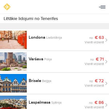
Lētākie lidojumi no Tenerifes
Londona
€
63
Lielbritānija
no
Vienā virzienā
Varšava
€
71
Polija
no
Vienā virzienā
Brisele
€
72
Beļģija
no
Vienā virzienā
Laspalmasa
€
86
Spānija
no
Vienā virzienā