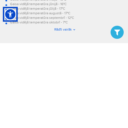
Gaisa vidējā temperatūra jūnijā - 16°C
Gaisa vidējā temperatūra jūlijā - 17°C
Gaisa vidējā temperatūra augustā - 17°C
Gaisa vidējā temperatūra septembrī - 12°C
Gaisa vidējā temperatūra oktobrī - 7°C
Gaisa vidējā temperatūra novembrī - 1°C
Rādīt vairāk
Gaisa vidējā temperatūra decembrī - -3°C.