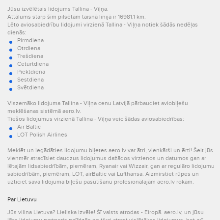
Jūsu izvēlētais lidojums Tallina - Viļņa.
Attālums starp šīm pilsētām taisnā līnijā ir 16981.1 km.
Lēto aviosabiedrību lidojumi virzienā Tallina - Viļņa notiek šādās nedēļas
dienās:
Pirmdiena
Otrdiena
Trešdiena
Ceturtdiena
Piektdiena
Sestdiena
Svētdiena
Viszemāko lidojuma Tallina - Viļņa cenu Latvijā pārbaudiet aviobiļešu
meklēšanas sistēmā aero.lv.
Tiešos lidojumus virzienā Tallina - Viļņa veic šādas aviosabiedrības:
Air Baltic
LOT Polish Airlines
Meklēt un iegādāties lidojumu biļetes aero.lv var ātri, vienkārši un ērti! Šeit jūs
vienmēr atradīsiet daudzus lidojumus dažādos virzienos un datumos gan ar
lētajām lidsabiedrībām, piemēram, Ryanair vai Wizzair, gan ar regulāro lidojumu
sabiedrībām, piemēram, LOT, airBaltic vai Lufthansa. Aizmirstiet rūpes un
uzticiet sava lidojuma biļešu pasūtīšanu profesionālajām aero.lv rokām.
Par Lietuvu
Jūs vilina Lietuva? Lieliska izvēle! Šī valsts atrodas - Eiropā. aero.lv, un jūsu