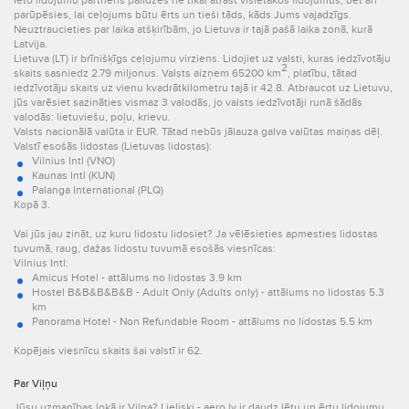
lēto lidojumu partneris palīdzēs ne tikai atrast vislētākos lidojumus, bet arī
parūpēsies, lai ceļojums būtu ērts un tieši tāds, kāds Jums vajadzīgs.
Neuztraucieties par laika atšķirībām, jo Lietuva ir tajā pašā laika zonā, kurā
Latvija.
Lietuva (LT) ir brīnišķīgs ceļojumu virziens. Lidojiet uz valsti, kuras iedzīvotāju
2
skaits sasniedz 2.79 miljonus. Valsts aizņem 65200 km
, platību, tātad
iedzīvotāju skaits uz vienu kvadrātkilometru tajā ir 42.8. Atbraucot uz Lietuvu,
jūs varēsiet sazināties vismaz 3 valodās, jo valsts iedzīvotāji runā šādās
valodās: lietuviešu, poļu, krievu.
Valsts nacionālā valūta ir EUR. Tātad nebūs jālauza galva valūtas maiņas dēļ.
Valstī esošās lidostas (Lietuvas lidostas):
Vilnius Intl (VNO)
Kaunas Intl (KUN)
Palanga International (PLQ)
Kopā 3.
Vai jūs jau zināt, uz kuru lidostu lidosiet? Ja vēlēsieties apmesties lidostas
tuvumā, raug, dažas lidostu tuvumā esošās viesnīcas:
Vilnius Intl:
Amicus Hotel - attālums no lidostas 3.9 km
Hostel B&B&B&B&B - Adult Only (Adults only) - attālums no lidostas 5.3
km
Panorama Hotel - Non Refundable Room - attālums no lidostas 5.5 km
Kopējais viesnīcu skaits šai valstī ir 62.
Par Viļņu
Jūsu uzmanības lokā ir Viļņa? Lieliski - aero.lv ir daudz lētu un ērtu lidojumu