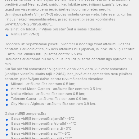
piedāvājumu! Nesnaudiet, gaidot, kad labākie piedāvājumi izgaisīs, bet jau
tagad par viszemāko cenu iegādājieties lidojuma biļetes aero.lv.
Brīnišķīgā pilsēta Viļņa (VNO) atrodas vislieliskākajā vietā. Interesanti, kur tas
ir? Jūs nekad neapmaldīsieties, ja saglabāsiet pilsētas koordinātes
54°41′0.516″N 25°16′56.486″E.
Vai zināt, cik lidostu ir Viļņas pilsētā? Šeit ir šādas lidostas:
Vilnius Intl (VNO)
Dodoties uz nepazīstamu pilsētu, vienmēr ir noderīgi zināt attālumu līdz tās
centram. Pārliecinieties, cik liels attālums būs jāpārvar, lai nokļūtu Viļņu centrā:
- Attālums Vilnius Intl - pilsētas centrs: 5.5 km.
Brauciens ar automašīnu no Vilnius Intl līdz pilsētas centram ilgs aptuveni 19
min.
Kur šai pilsētā apmesties? Viļņa ir ne viena vien vieta, kur varat apmesties
(kopējais viesnīcu skaits tajā ir 2464), bet, ja vēlaties apmesties tuvu pilsētas
centram, piedāvājam dažas centra tuvumā esošas viesnīcas:
Mikotel - attālums līdz centram 0.5 km;
Art Hotel Moon Garden - attālums līdz centram 0.5 km;
Ivolita Vilnius - attālums līdz centram 0.5 km;
Telecom Guest - attālums līdz centram 0.9 km;
City Hotels Algirdas - attālums līdz centram 0.9 km.
Gaisa vidējā temperatūra
Gaisa vidējā temperatūra janvārī - -6°C
Gaisa vidējā temperatūra februārī - -4°C
Gaisa vidējā temperatūra martā - 0°C
Gaisa vidējā temperatūra aprīlī - 6°C
Gaisa vidējā temperatūra maijā - 13°C