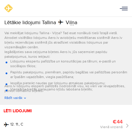
Lētākie lidojumi Tallina
Viļņa
Vai meklējat lidojumu Tallina - Viļņa? Tad esat nonākuši tieši īstajā vietā.
Atrodiet vislētāko lidojumu Aero.lv aviobiļešu meklēšanas sistēmā! Aero.lv
biļešu rezervācijas sistēmā jūs atradīsiet vislabākos lidojumus par
viszemākajām cenām.
Iegādājoties sava ceļojuma biļetes Aero.lv, jūs saņemsiet papildu
pakalpojumus, kuros iekļauti:
Lidojumu ekspertu palīdzība un konsultācijas pa tālruni, e-pastā un
sociālajos tīklos;
Papildu pakalpojumu, piemēram, papildu bagāžas vai palīdzības personām
ar īpašām vajadzībām, viegla pasūtīšana;
Iespēja pieteikt naudas par lidojumu atmaksas pakalpojumu;
Aero.lv lidojumu eksperti palīdzēs nodrošināt visu, ko vien var ievajadzēties,
Vienkārša biežāk pieļaujamo kļūdu labošana biļetēs;
pērkot lidmašīnu biļetes.
Informācijas par lidojumu nosūtīšana e-pastā un ar īsziņām.
Rādīt vairāk
LĒTI LIDOJUMI
€44
12. 11., C
Vienā virzienā