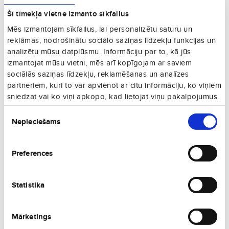
28. 08., Pk
Vienā virzienā
Šī tīmekļa vietne izmanto sīkfailus
€59
19. 08., T
Mēs izmantojam sīkfailus, lai personalizētu saturu un
Vienā virzienā
reklāmas, nodrošinātu sociālo saziņas līdzekļu funkcijas un
€63
analizētu mūsu datplūsmu. Informāciju par to, kā jūs
13. 08., C
Vienā virzienā
izmantojat mūsu vietni, mēs arī kopīgojam ar saviem
sociālās saziņas līdzekļu, reklamēšanas un analīzes
€69
04. 09., Pk
partneriem, kuri to var apvienot ar citu informāciju, ko viņiem
Vienā virzienā
sniedzat vai ko viņi apkopo, kad lietojat viņu pakalpojumus.
€67
23. 08., Sv
Piekrišanas
Vienā virzienā
Nepieciešams
izvēle
€73
26. 08., T
Vienā virzienā
Preferences
€74
17. 08., P
Vienā virzienā
€77
Statistika
14. 08., Pk
Vienā virzienā
€77
24. 08., P
Mārketings
Vienā virzienā