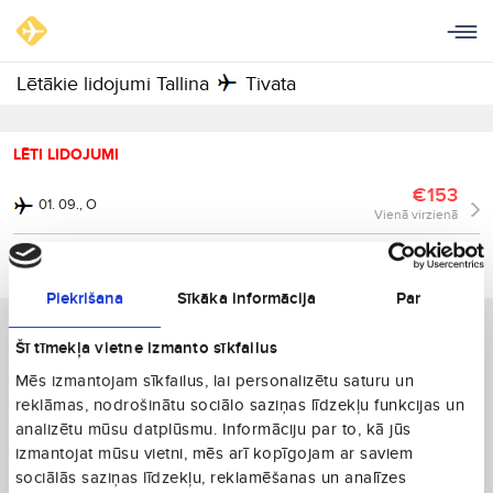
Lētākie lidojumi Tallina
Tivata
LĒTI LIDOJUMI
€153
01. 09., O
Vienā virzienā
€203
30. 08., Sv
Vienā virzienā
Piekrišana
Sīkāka informācija
Par
Šī tīmekļa vietne izmanto sīkfailus
Mēs izmantojam sīkfailus, lai personalizētu saturu un
reklāmas, nodrošinātu sociālo saziņas līdzekļu funkcijas un
analizētu mūsu datplūsmu. Informāciju par to, kā jūs
izmantojat mūsu vietni, mēs arī kopīgojam ar saviem
sociālās saziņas līdzekļu, reklamēšanas un analīzes