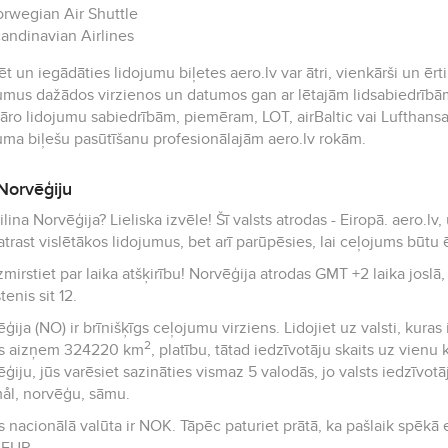
rwegian Air Shuttle
andinavian Airlines
t un iegādāties lidojumu biļetes aero.lv var ātri, vienkārši un ērt
umus dažādos virzienos un datumos gan ar lētajām lidsabiedrībām
āro lidojumu sabiedrībām, piemēram, LOT, airBaltic vai Lufthansa.
uma biļešu pasūtīšanu profesionālajām aero.lv rokām.
Norvēģiju
ija? Lieliska izvēle! Šī valsts atrodas - Eiropā. aero.lv, un jūsu lēto lidojumu partneris palīdzēs ne
 atrast vislētākos lidojumus, bet arī parūpēsies, lai ceļojums būtu 
mirstiet par laika atšķirību! Norvēģija atrodas GMT +2 laika joslā, tā
tenis sit 12.
ģija (NO) ir brīnišķīgs ceļojumu virziens. Lidojiet uz valsti, kuras
2
ts aizņem 324220 km
, platību, tātad iedzīvotāju skaits uz vienu kvadrātk
ģiju, jūs varēsiet sazināties vismaz 5 valodās, jo valsts iedzīvo
ål, norvēģu, sāmu.
alūta ir NOK. Tāpēc paturiet prātā, ka pašlaik spēkā esošais valūtas maiņas kurss ir 1 NOK =