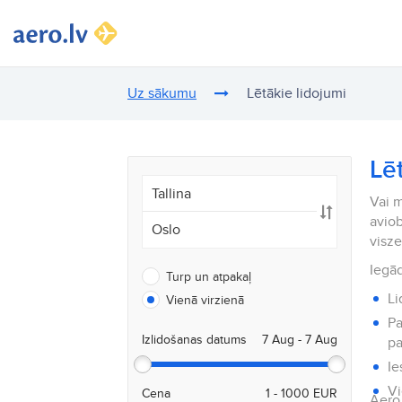
Uz sākumu
Lētākie lidojumi
Lē
Vai m
aviob
visz
Iegād
Turp un atpakaļ
Li
Vienā virzienā
Pa
Izlidošanas datums
pa
Ie
Vi
Cena
Aero.