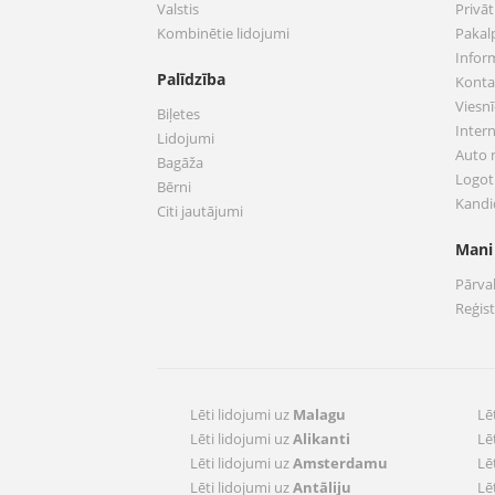
Valstis
Privā
Kombinētie lidojumi
Pakal
Infor
Palīdzība
Konta
Viesnī
Biļetes
Inter
Lidojumi
Auto
Bagāža
Logoti
Bērni
Kandi
Citi jautājumi
Mani
Pārva
Reģis
Lēti lidojumi uz
Malagu
Lē
Lēti lidojumi uz
Alikanti
Lē
Lēti lidojumi uz
Amsterdamu
Lē
Lēti lidojumi uz
Antāliju
Lē