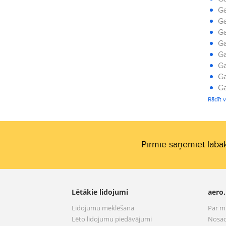
Ga
Ga
Ga
Ga
Ga
Ga
Ga
Ga
Ga
Rādīt v
Ga
Pirmie saņemiet labāk
Lētākie lidojumi
aero.
Lidojumu meklēšana
Par 
Lēto lidojumu piedāvājumi
Nosac