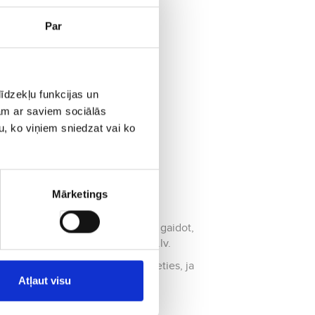
Par
īdzekļu funkcijas un
jam ar saviem sociālās
u, ko viņiem sniedzat vai ko
Mārketings
lidojumu piedāvājumu! Nesnaudiet, gaidot,
ādājieties lidojuma biļetes aero.lv.
 kur tas ir? Jūs nekad neapmaldīsieties, ja
Atļaut visu