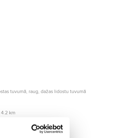
idostas tuvumā, raug, dažas lidostu tuvumā
s 4.2 km