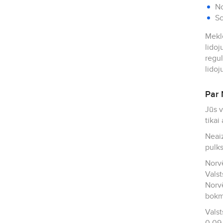
No
Sc
Meklē
lidoj
regul
lidoj
Par 
Jūs vilina Norvēģ
tikai
Neaiz
pulks
Norvē
Vals
Norvē
bokm
Valsts nacionālā v