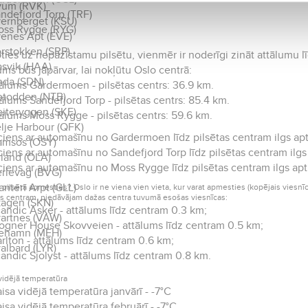
yum (RVK)
ndefjord Torp (TRF)
ernberget (KSU)
ss Rygge (RYG)
enes Apt (EVE)
rstokken (SRP)
ies uz nepazīstamu pilsētu, vienmēr ir noderīgi zināt attālumu līdz
svik (HAA)
ums būs jāpārvar, lai nokļūtu Oslo centrā:
da (SDN)
ālums Gardermoen - pilsētas centrs: 36.9 km.
todden (NTB)
ālums Sandefjord Torp - pilsētas centrs: 85.4 km.
iteryggen (SKE)
ālums Moss Rygge - pilsētas centrs: 59.6 km.
lje Harbour (QFK)
iens ar automašīnu no Gardermoen līdz pilsētas centram ilgs ap
amsos (OSY)
iens ar automašīnu no Sandefjord Torp līdz pilsētas centram ilgs 
land (OLA)
iens ar automašīnu no Moss Rygge līdz pilsētas centram ilgs ap
rlevag (BVG)
anten Arpt (GLL)
 pilsētā apmesties? Oslo ir ne viena vien vieta, kur varat apmesties (kopējais viesnīcu
as centram, piedāvājam dažas centra tuvumā esošas viesnīcas:
agen (SKN)
andic Asker - attālums līdz centram 0.3 km;
artnes (VAW)
ogner House Skovveien - attālums līdz centram 0.5 km;
ehamn (MEH)
rlton - attālums līdz centram 0.6 km;
albard (LYR)
andic Sjolyst - attālums līdz centram 0.8 km.
vidējā temperatūra
isa vidējā temperatūra janvārī - -7°C
isa vidējā temperatūra februārī - -7°C