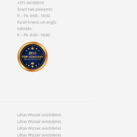
+371 66100919
Zvani tiek pieņemti:
P. - Pk. 9:00 - 18:00
Ka arī krievu un angļu
valodās:
P. - Pk. 8:00 - 18:00
Lētas Wizzair aviobiļetes
Lētas Wizzair aviobiļetes
Lētas Wizzair aviobiļetes
Lētas Wizzair aviobiļetes