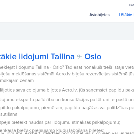
Pal
Aviobiļetes
Lētākie 
tākie lidojumi Tallina
Oslo
eklējat lidojumu Tallina - Oslo? Tad esat nonākuši tieši īstajā vie
iļešu meklēšanas sistēmā! Aero.lv biļešu rezervācijas sistēmā jūs
emākajām cenām.
ājoties sava ceļojuma biļetes Aero.lv, jūs saņemsiet papildu pak
dojumu ekspertu palīdzība un konsultācijas pa tālruni, e-pastā un 
pildu pakalpojumu, piemēram, papildu bagāžas vai palīdzības p
sūtīšana;
spēja pieteikt naudas par lidojumu atmaksas pakalpojumu;
enkārša biežāk pieļaujamo kļūdu labošana biļetēs;
lv lidojumu eksperti palīdzēs nodrošināt visu, ko vien var ievajad