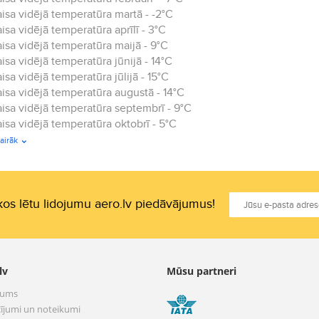
isa vidējā temperatūra martā - -2°C
isa vidējā temperatūra aprīlī - 3°C
isa vidējā temperatūra maijā - 9°C
isa vidējā temperatūra jūnijā - 14°C
isa vidējā temperatūra jūlijā - 15°C
isa vidējā temperatūra augustā - 14°C
isa vidējā temperatūra septembrī - 9°C
isa vidējā temperatūra oktobrī - 5°C
isa vidējā temperatūra novembrī - -2°C
airāk
isa vidējā temperatūra decembrī - -6°C.
os lētu lidojumu aero.lv piedāvājumus!
lv
Mūsu partneri
mums
ījumi un noteikumi