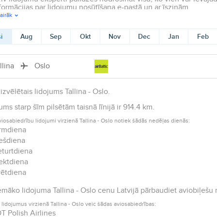
formācijas par lidojumu nosūtīšana e-pastā un ar īsziņām.
airāk
i
Aug
Sep
Okt
Nov
Dec
Jan
Feb
llina
Oslo
izvēlētais lidojums Tallina - Oslo.
ums starp šīm pilsētām taisnā līnijā ir 914.4 km.
viosabiedrību lidojumi virzienā Tallina - Oslo notiek šādās nedēļas dienās:
rmdiena
ešdiena
turtdiena
ektdiena
ētdiena
māko lidojuma Tallina - Oslo cenu Latvijā pārbaudiet aviobiļešu 
 lidojumus virzienā Tallina - Oslo veic šādas aviosabiedrības:
T Polish Airlines