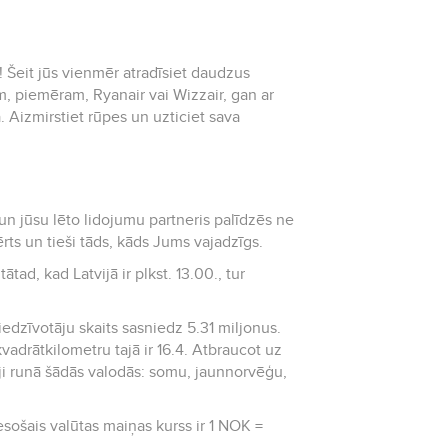
i! Šeit jūs vienmēr atradīsiet daudzus
, piemēram, Ryanair vai Wizzair, gan ar
 Aizmirstiet rūpes un uzticiet sava
ērts un tieši tāds, kāds Jums vajadzīgs.
tad, kad Latvijā ir plkst. 13.00., tur
 iedzīvotāju skaits sasniedz 5.31 miljonus.
ilometru tajā ir 16.4. Atbraucot uz
tāji runā šādās valodās: somu, jaunnorvēģu,