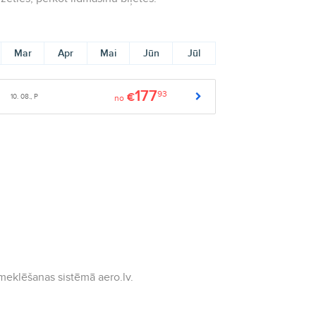
Mar
Apr
Mai
Jūn
Jūl
177
93
€
10. 08., P
no
meklēšanas sistēmā aero.lv.