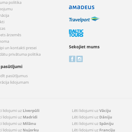
tuma politika
pojumu
mācija
kti
cas
nets ārzemēs
 noma
Sekojiet mums
pi un kontakti presei
dātu privātuma politika
 pasūtījumi
ldīt pasūtījumus
trācija lidojumam
ti lidojumi uz
Liverpūli
Lēti lidojumi uz
Vāciju
ti lidojumi uz
Madridi
Lēti lidojumi uz
Dāniju
ti lidojumi uz
Milānu
Lēti lidojumi uz
Spāniju
ti lidojumi uz
Ņujorku
Lēti lidojumi uz
Franciju