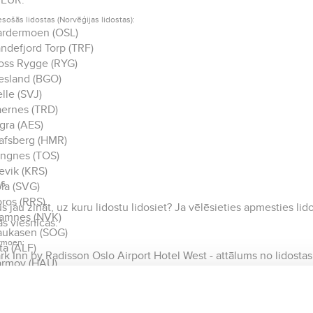
 EUR.
esošās lidostas (Norvēģijas lidostas):
rdermoen (OSL)
ndefjord Torp (TRF)
ss Rygge (RYG)
esland (BGO)
lle (SVJ)
ernes (TRD)
gra (AES)
afsberg (HMR)
ngnes (TOS)
evik (KRS)
6.
la (SVG)
ros (RRS)
ūs jau zināt, uz kuru lidostu lidosiet? Ja vēlēsieties apmesties l
amnes (NVK)
s viesnīcas:
aukasen (SOG)
rmoen:
ta (ALF)
rk Inn by Radisson Oslo Airport Hotel West - attālums no lidosta
armoy (HAU)
st Western Oslo Airport Hotell - attālums no lidostas 4.2 km
knes (LKN)
rdermoen Airport - attālums no lidostas 4.2 km
odo (BOO)
oro (FRO)
nd: