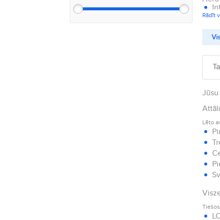
In
Rādīt v
Vis
Ta
Jūsu 
Attāl
Lēto a
Pi
Tr
Ce
Pi
Sv
Visze
Tiešos
LO