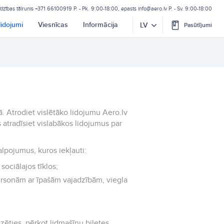
īdzības tālrunis
+371 66100919
P. - Pk. 9:00-18:00, epasts
info@aero.lv
P. - Sv. 9:00-18:00
lidojumi
Viesnīcas
Informācija
LV
Pasūtījumi
tā. Atrodiet vislētāko lidojumu Aero.lv
 atradīsiet vislabākos lidojumus par
alpojumus, kuros iekļauti:
sociālajos tīklos;
ersonām ar īpašām vajadzībām, viegla
zēties, pērkot lidmašīnu biļetes.