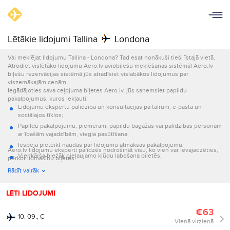
Lētākie lidojumi Tallina
Londona
Vai meklējat lidojumu Tallina - Londona? Tad esat nonākuši tieši īstajā vietā.
Atrodiet vislētāko lidojumu Aero.lv aviobiļešu meklēšanas sistēmā! Aero.lv
biļešu rezervācijas sistēmā jūs atradīsiet vislabākos lidojumus par
viszemākajām cenām.
Iegādājoties sava ceļojuma biļetes Aero.lv, jūs saņemsiet papildu
pakalpojumus, kuros iekļauti:
Lidojumu ekspertu palīdzība un konsultācijas pa tālruni, e-pastā un
sociālajos tīklos;
Papildu pakalpojumu, piemēram, papildu bagāžas vai palīdzības personām
ar īpašām vajadzībām, viegla pasūtīšana;
Iespēja pieteikt naudas par lidojumu atmaksas pakalpojumu;
Aero.lv lidojumu eksperti palīdzēs nodrošināt visu, ko vien var ievajadzēties,
Vienkārša biežāk pieļaujamo kļūdu labošana biļetēs;
pērkot lidmašīnu biļetes.
Informācijas par lidojumu nosūtīšana e-pastā un ar īsziņām.
Rādīt vairāk
LĒTI LIDOJUMI
€63
10. 09., C
Vienā virzienā