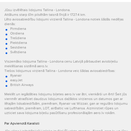
Jūsu izvēlētais lidojums Tallina - Londona.
Attālums starp šīm pilsētām taisnā līnijā ir 1727.4 km.
Lēto aviosabiedrību lidojumi virzienā Tallina - Londona notiek šādās nedēļas
dienās:
Pirmdiena
Otrdiena
Trešdiena
Piektdiena
Sestdiena
Svētdiena
Viszemāko lidojuma Tallina - Londona cenu Latvijā pārbaudiet aviobiļešu
meklēšanas sistēmā aero.lv.
Tiešos lidojumus virzienā Tallina - Londona veic šādas aviosabiedrības:
Ryanair
easyJet
British Airways
Meklēt un iegādāties lidojumu biļetes aero.lv var ātri, vienkārši un ērti! Šeit jūs
vienmēr atradīsiet daudzus lidojumus dažādos virzienos un datumos gan ar
lētajām lidsabiedrībām, piemēram, Ryanair vai Wizzair, gan ar regulāro lidojumu
sabiedrībām, piemēram, LOT, airBaltic vai Lufthansa. Aizmirstiet rūpes un
uzticiet sava lidojuma biļešu pasūtīšanu profesionālajām aero.lv rokām.
Par Apvienotā Karalisti