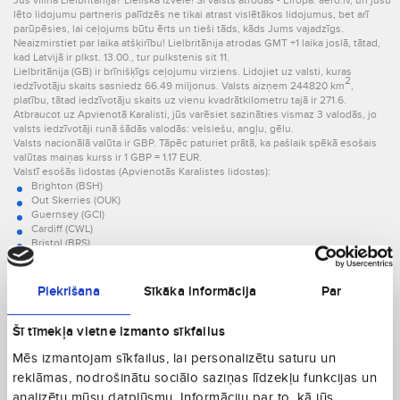
Jūs vilina Lielbritānija? Lieliska izvēle! Šī valsts atrodas - Eiropā. aero.lv, un jūsu
lēto lidojumu partneris palīdzēs ne tikai atrast vislētākos lidojumus, bet arī
parūpēsies, lai ceļojums būtu ērts un tieši tāds, kāds Jums vajadzīgs.
Neaizmirstiet par laika atšķirību! Lielbritānija atrodas GMT +1 laika joslā, tātad,
kad Latvijā ir plkst. 13.00., tur pulkstenis sit 11.
Lielbritānija (GB) ir brīnišķīgs ceļojumu virziens. Lidojiet uz valsti, kuras
2
iedzīvotāju skaits sasniedz 66.49 miljonus. Valsts aizņem 244820 km
,
platību, tātad iedzīvotāju skaits uz vienu kvadrātkilometru tajā ir 271.6.
Atbraucot uz Apvienotā Karalisti, jūs varēsiet sazināties vismaz 3 valodās, jo
valsts iedzīvotāji runā šādās valodās: velsiešu, angļu, gēlu.
Valsts nacionālā valūta ir GBP. Tāpēc paturiet prātā, ka pašlaik spēkā esošais
valūtas maiņas kurss ir 1 GBP = 1.17 EUR.
Valstī esošās lidostas (Apvienotās Karalistes lidostas):
Brighton (BSH)
Out Skerries (OUK)
Guernsey (GCI)
Cardiff (CWL)
Bristol (BRS)
Barra (BRR)
Hawarden (CEG)
Coventry (CVT)
Piekrišana
Sīkāka informācija
Par
Blackbushe (BBS)
Leeds (BRF)
Kopā 141.
Saint Angelo (ENK)
Šī tīmekļa vietne izmanto sīkfailus
Saint Just (LEQ)
Mēs izmantojam sīkfailus, lai personalizētu saturu un
Vai jūs jau zināt, uz kuru lidostu lidosiet? Ja vēlēsieties apmesties lidostas
Islay (ILY)
tuvumā, raug, dažas lidostu tuvumā esošās viesnīcas:
Tees Valley (MME)
reklāmas, nodrošinātu sociālo saziņas līdzekļu funkcijas un
Bristol:
RAF Station (UHF)
analizētu mūsu datplūsmu. Informāciju par to, kā jūs