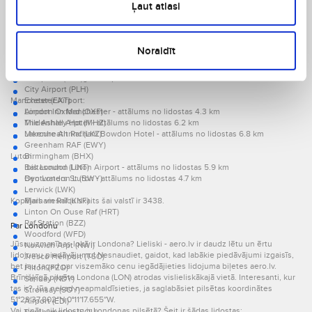
Belfast Intl Arpt (BFS)
4.4 km
Ļaut atlasi
Scatsta (SCS)
Holiday Inn Express Liverpool - John Lennon Airport - attālums no lidostas
Alderney (ACI)
4.7 km
Humberside (HUY)
Glasgow Intl:
Mull (ULL)
Noraidīt
George Best City Apt (BHD)
Courtyard Glasgow Airport - attālums no lidostas 5.3 km
Air Parker Booker (HYC)
The Erskine Bridge Hotel & SPA - attālums no lidostas 6.3 km
Southend (SEN)
Campanile Glasgow Airport - attālums no lidostas 9.4 km
City Airport (PLH)
Manchester Airport:
Exeter (EXT)
London Oxford (OXF)
Airport Inn Manchester - attālums no lidostas 4.3 km
Mildenhall Arpt (MHZ)
The Ashley Hotel - attālums no lidostas 6.2 km
Lakenheath Raf (LKZ)
Mercure Altrincham Bowdon Hotel - attālums no lidostas 6.8 km
Greenham RAF (EWY)
Luton:
Birmingham (BHX)
Baltasound (UNT)
Ibis London Luton Airport - attālums no lidostas 5.9 km
Bentwaters St (BWY)
Oyo London Luton - attālums no lidostas 4.7 km
Lerwick (LWK)
Kopējais viesnīcu skaits šai valstī ir 3438.
Marham Raf (KNF)
Linton On Ouse Raf (HRT)
Raf Station (BZZ)
Par Londonu
Woodford (WFD)
Jūsu uzmanības lokā ir Londona? Lieliski - aero.lv ir daudz lētu un ērtu
Norwich Arpt (NWI)
lidojumu piedāvājumu! Nesnaudiet, gaidot, kad labākie piedāvājumi izgaisīs,
Tresco Heliport (TSO)
bet jau tagad par viszemāko cenu iegādājieties lidojuma biļetes aero.lv.
Filton (FZO)
Brīnišķīgā pilsēta Londona (LON) atrodas vislieliskākajā vietā. Interesanti, kur
Sanday (NDY)
tas ir? Jūs nekad neapmaldīsieties, ja saglabāsiet pilsētas koordinātes
Stronsay (SOY)
51°29′37.802″N 0°11′17.655″W.
Airport (EDI)
Vai zināt, cik lidostu ir Londonas pilsētā? Šeit ir šādas lidostas: