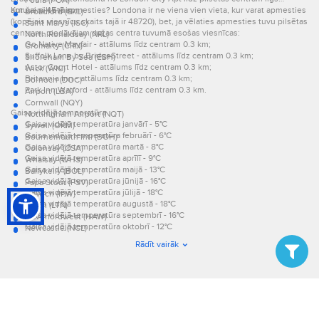
Foula (FOA)
aptuveni 45 min.
Kur šai pilsētā apmesties? Londona ir ne viena vien vieta, kur varat apmesties
Broadford (SKL)
(kopējais viesnīcu skaits tajā ir 48720), bet, ja vēlaties apmesties tuvu pilsētas
Saint Marys (ISC)
centram, piedāvājam dažas centra tuvumā esošas viesnīcas:
North Ronaldsay (NRL)
Go Native Mayfair - attālums līdz centram 0.3 km;
Cromarty (CRN)
Suffolk Lane by BridgeStreet - attālums līdz centram 0.3 km;
Shoreham By Sea (ESH)
Astor Court Hotel - attālums līdz centram 0.3 km;
Wick (WIC)
Britannia Inn - attālums līdz centram 0.3 km;
Dornoch (DOC)
Park Inn Watford - attālums līdz centram 0.3 km.
Airport (LBA)
Cornwall (NQY)
Gaisa vidējā temperatūra
Nottimgham Airport (NQT)
Gaisa vidējā temperatūra janvārī - 5°C
Sywell (ORM)
Gaisa vidējā temperatūra februārī - 6°C
Bournemouth Intl (BOH)
Gaisa vidējā temperatūra martā - 8°C
Colonsay (CSA)
Gaisa vidējā temperatūra aprīlī - 9°C
Whalsay (WHS)
Gaisa vidējā temperatūra maijā - 13°C
Ballykelly (BOL)
Gaisa vidējā temperatūra jūnijā - 16°C
Papa Stour (PSV)
Gaisa vidējā temperatūra jūlijā - 18°C
Ipswich (IPW)
Gaisa vidējā temperatūra augustā - 18°C
Luton (LTN)
Gaisa vidējā temperatūra septembrī - 16°C
Haverfordwest (HAW)
Gaisa vidējā temperatūra oktobrī - 12°C
Newcastle (NCL)
Gaisa vidējā temperatūra novembrī - 8°C
Rochester (RCS)
Rādīt vairāk
Gaisa vidējā temperatūra decembrī - 6°C.
RAF Station (GQJ)
Cambridge (CBG)
Scone (PSL)
Sumburgh (LSI)
London City Apt (LCY)
Campbeltown (CAL)