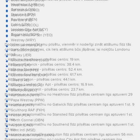
Southampton (SOU)
Heathrow (LHR)
West Malling (WEM)
Gatwick (LGW)
Raf Station (LMO)
Stansted (STN)
Upavon (UPV)
Southend (SEN)
Fair Isle (FIE)
Luton (LTN)
Coll Island (COL)
London City Apt (LCY)
Woodbridge (WOB)
Biggin Hill (BQH)
Royal Naval Air Stn (YEO)
Westray (WRY)
Dodoties uz nepazīstamu pilsētu, vienmēr ir noderīgi zināt attālumu līdz tās
John Lennon (LPL)
centram. Pārliecinieties, cik liels attālums būs jāpārvar, lai nokļūtu Londonu
Raf Station (SQZ)
centrā:
Jersey (JER)
- Attālums Heathrow - pilsētas centrs: 19 km.
Gloucestershire (GLO)
- Attālums Gatwick - pilsētas centrs: 38.4 km.
Flotta (FLH)
- Attālums Stansted - pilsētas centrs: 52.4 km.
Raf Station (FFD)
- Attālums Southend - pilsētas centrs: 61.7 km.
Cottesmore Raf (OKH)
- Attālums Luton - pilsētas centrs: 44.1 km.
Tiree (TRE)
- Attālums London City Apt - pilsētas centrs: 16.9 km.
Glasgow Intl (GLA)
- Attālums Biggin Hill - pilsētas centrs: 23.7 km.
Blackpool (BLK)
Brauciens ar automašīnu no Heathrow līdz pilsētas centram ilgs aptuveni 29
Raf Station (NHT)
min.
Papa Westray (PPW)
Brauciens ar automašīnu no Gatwick līdz pilsētas centram ilgs aptuveni 1 st. 9
Hatfield (HTF)
min.
Sculthorp RAF (FKH)
Brauciens ar automašīnu no Stansted līdz pilsētas centram ilgs aptuveni 1 st.
Fetlar (FEA)
18 min.
North Connel (OBN)
Brauciens ar automašīnu no Southend līdz pilsētas centram ilgs aptuveni 1 st.
Airport (DND)
27 min.
Kent Intl (MSE)
Brauciens ar automašīnu no Luton līdz pilsētas centram ilgs aptuveni 56 min.
Manchester Airport (MAN)
Brauciens ar automašīnu no London City Apt līdz pilsētas centram ilgs