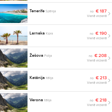
Tenerife
€
187
Spānija
no
Vienā virzienā
Larnaka
€
190
Kipra
no
Vienā virzienā
Žešova
€
208
Polija
no
Vienā virzienā
Katānija
€
213
Itālija
no
Vienā virzienā
Verona
€
218
Itālija
no
Vienā virzienā