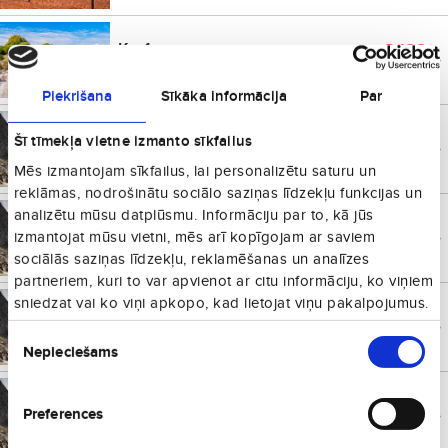
Korfu
€
122
Grieķija
no
Vienā virzienā
Piekrišana
Sīkāka informācija
Par
Frankfurte
€
136
Šī tīmekļa vietne izmanto sīkfailus
Vācija
no
Vienā virzienā
Mēs izmantojam sīkfailus, lai personalizētu saturu un
reklāmas, nodrošinātu sociālo saziņas līdzekļu funkcijas un
analizētu mūsu datplūsmu. Informāciju par to, kā jūs
Lūleo
€
140
Zviedrija
no
izmantojat mūsu vietni, mēs arī kopīgojam ar saviem
Vienā virzienā
sociālās saziņas līdzekļu, reklamēšanas un analīzes
partneriem, kuri to var apvienot ar citu informāciju, ko viņiem
sniedzat vai ko viņi apkopo, kad lietojat viņu pakalpojumus.
Umeo
€
147
Zviedrija
no
Piekrišanas
Vienā virzienā
Nepieciešams
izvēle
Tivata
€
153
Melnkalne
no
Preferences
Vienā virzienā