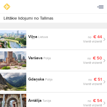
Lētākie lidojumi no Tallinas
Viļņa
€
44
Lietuva
no
Vienā virzienā
Varšava
€
50
Polija
no
Vienā virzienā
Gdaņska
€
51
Polija
no
Vienā virzienā
Antālija
€
54
Turcija
no
Vienā virzienā