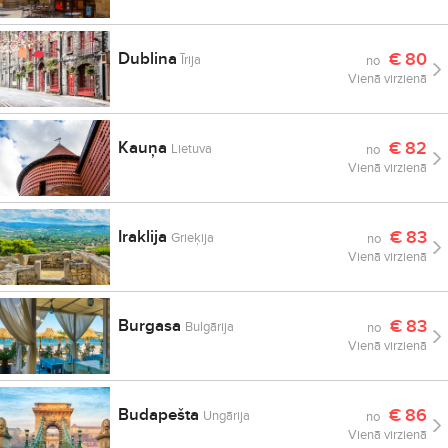
Dublina
€
80
Īrija
no
Vienā virzienā
Kauņa
€
82
Lietuva
no
Vienā virzienā
Iraklija
€
83
Grieķija
no
Vienā virzienā
Burgasa
€
83
Bulgārija
no
Vienā virzienā
Budapešta
€
86
Ungārija
no
Vienā virzienā