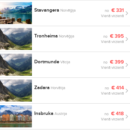
Stavangera
€
331
Norvēģija
no
Vienā virzienā
Tronheima
€
395
Norvēģija
no
Vienā virzienā
Dortmunde
€
399
Vācija
no
Vienā virzienā
Zadara
€
414
Horvātija
no
Vienā virzienā
Insbruka
€
418
Austrija
no
Vienā virzienā