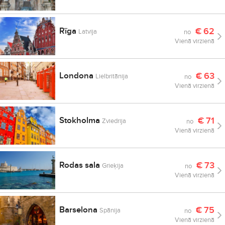
Rīga
€
62
Latvija
no
Vienā virzienā
Londona
€
63
Lielbritānija
no
Vienā virzienā
Stokholma
€
71
Zviedrija
no
Vienā virzienā
Rodas sala
€
73
Grieķija
no
Vienā virzienā
Barselona
€
75
Spānija
no
Vienā virzienā