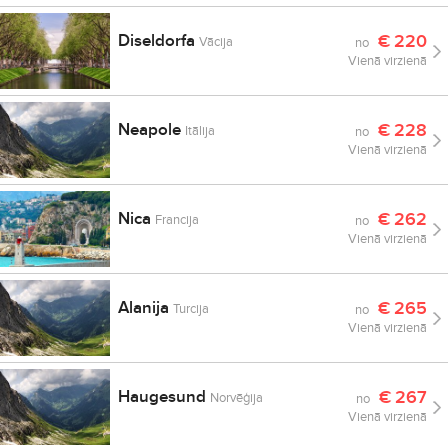
Diseldorfa
€
220
Vācija
no
Vienā virzienā
Neapole
€
228
Itālija
no
Vienā virzienā
Nica
€
262
Francija
no
Vienā virzienā
Alanija
€
265
Turcija
no
Vienā virzienā
Haugesund
€
267
Norvēģija
no
Vienā virzienā