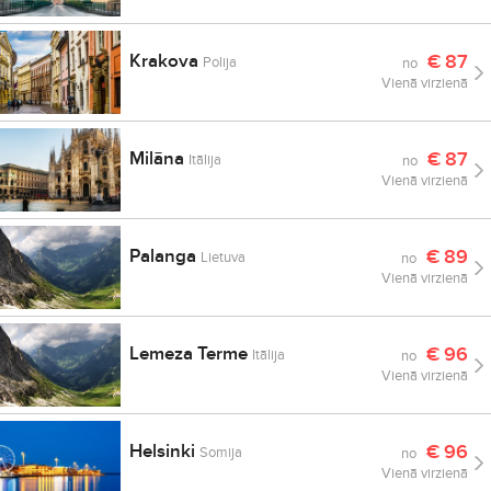
Krakova
€
87
Polija
no
Vienā virzienā
Milāna
€
87
Itālija
no
Vienā virzienā
Palanga
€
89
Lietuva
no
Vienā virzienā
Lemeza Terme
€
96
Itālija
no
Vienā virzienā
Helsinki
€
96
Somija
no
Vienā virzienā