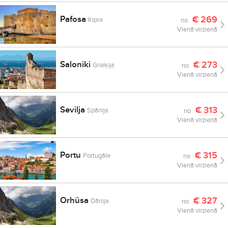
Pafosa
€
269
Kipra
no
Vienā virzienā
Saloniki
€
273
Grieķija
no
Vienā virzienā
Sevilja
€
313
Spānija
no
Vienā virzienā
Portu
€
315
Portugāle
no
Vienā virzienā
Orhūsa
€
327
Dānija
no
Vienā virzienā