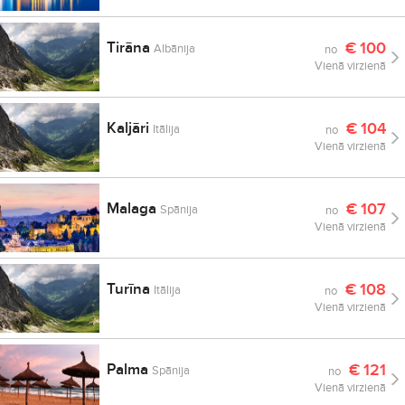
Tirāna
€
100
Albānija
no
Vienā virzienā
Kaljāri
€
104
Itālija
no
Vienā virzienā
Malaga
€
107
Spānija
no
Vienā virzienā
Turīna
€
108
Itālija
no
Vienā virzienā
Palma
€
121
Spānija
no
Vienā virzienā