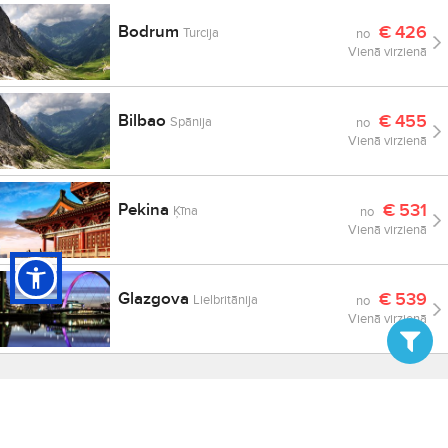
Bodrum
€
426
Turcija
no
Vienā virzienā
Bilbao
€
455
Spānija
no
Vienā virzienā
Pekina
€
531
Ķīna
no
Vienā virzienā
Glazgova
€
539
Lielbritānija
no
Vienā virzienā