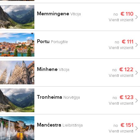
Memmingene
€
110
Vācija
no
Vienā virzienā
Portu
€
111
Portugāle
no
Vienā virzienā
Minhene
€
122
Vācija
no
Vienā virzienā
Tronheima
€
123
Norvēģija
no
Vienā virzienā
Mančestra
€
151
Lielbritānija
no
Vienā virzienā