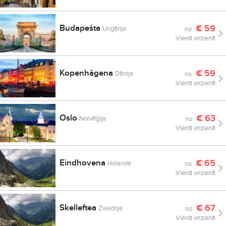
Budapešta
€
59
Ungārija
no
Vienā virzienā
Kopenhāgena
€
59
Dānija
no
Vienā virzienā
Oslo
€
63
Norvēģija
no
Vienā virzienā
Eindhovena
€
65
Holande
no
Vienā virzienā
Skelleftea
€
67
Zviedrija
no
Vienā virzienā