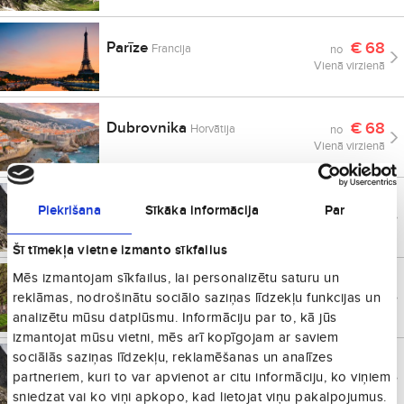
Parīze
€
68
Francija
no
Vienā virzienā
Dubrovnika
€
68
Horvātija
no
Vienā virzienā
Umeo
€
72
Piekrišana
Sīkāka informācija
Par
Zviedrija
no
Vienā virzienā
Šī tīmekļa vietne izmanto sīkfailus
Mēs izmantojam sīkfailus, lai personalizētu saturu un
Diseldorfa
€
74
Vācija
no
reklāmas, nodrošinātu sociālo saziņas līdzekļu funkcijas un
Vienā virzienā
analizētu mūsu datplūsmu. Informāciju par to, kā jūs
izmantojat mūsu vietni, mēs arī kopīgojam ar saviem
sociālās saziņas līdzekļu, reklamēšanas un analīzes
Palanga
€
75
Lietuva
no
partneriem, kuri to var apvienot ar citu informāciju, ko viņiem
Vienā virzienā
sniedzat vai ko viņi apkopo, kad lietojat viņu pakalpojumus.