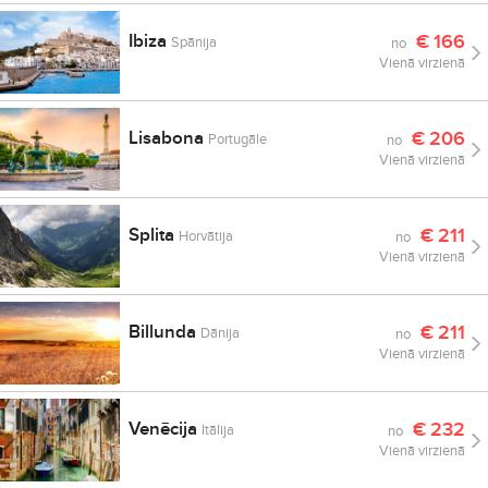
Ibiza
€
166
Spānija
no
Vienā virzienā
Lisabona
€
206
Portugāle
no
Vienā virzienā
Splita
€
211
Horvātija
no
Vienā virzienā
Billunda
€
211
Dānija
no
Vienā virzienā
Venēcija
€
232
Itālija
no
Vienā virzienā