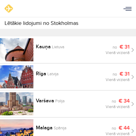
Lētākie lidojumi no Stokholmas
Kauņa
€
31
Lietuva
no
Vienā virzienā
Rīga
€
31
Latvija
no
Vienā virzienā
Varšava
€
34
Polija
no
Vienā virzienā
Malaga
€
44
Spānija
no
Vienā virzienā