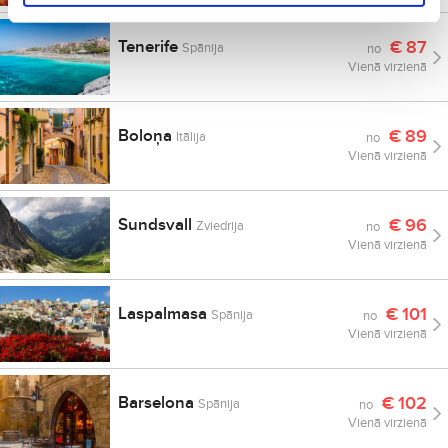
Tenerife
€
87
Spānija
no
Vienā virzienā
Boloņa
€
89
Itālija
no
Vienā virzienā
Sundsvall
€
96
Zviedrija
no
Vienā virzienā
Laspalmasa
€
101
Spānija
no
Vienā virzienā
Barselona
€
102
Spānija
no
Vienā virzienā