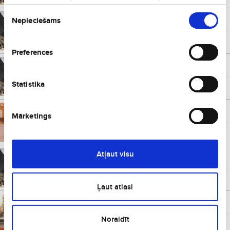
Piekrišanas
Nepieciešams
izvēle
Verona
€
75
Itālija
no
Vienā virzienā
Preferences
Frankfurte
€
75
Vācija
no
Vienā virzienā
Statistika
Londona
€
77
Mārketings
Lielbritānija
no
Vienā virzienā
Atļaut visu
Vroclava
€
84
Polija
no
Vienā virzienā
Ļaut atlasi
Valensija
€
86
Spānija
no
Vienā virzienā
Noraidīt