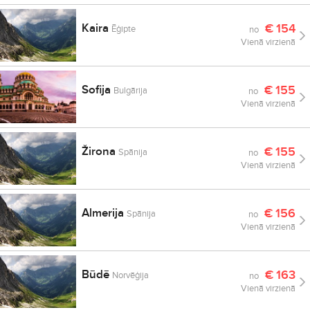
Kaira
€
154
Ēģipte
no
Vienā virzienā
Sofija
€
155
Bulgārija
no
Vienā virzienā
Žirona
€
155
Spānija
no
Vienā virzienā
Almerija
€
156
Spānija
no
Vienā virzienā
Būdē
€
163
Norvēģija
no
Vienā virzienā