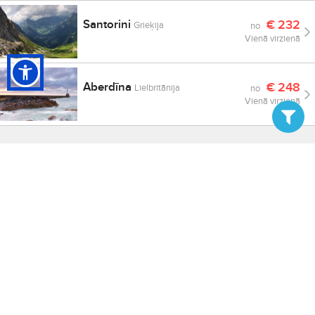
Santorini
€
232
Grieķija
no
Vienā virzienā
Aberdīna
€
248
Lielbritānija
no
Vienā virzienā