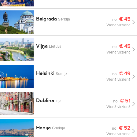
Belgrada
€
45
Serbija
no
Vienā virzienā
Viļņa
€
45
Lietuva
no
Vienā virzienā
Helsinki
€
49
Somija
no
Vienā virzienā
Dublina
€
51
Īrija
no
Vienā virzienā
Hanija
€
52
Grieķija
no
Vienā virzienā