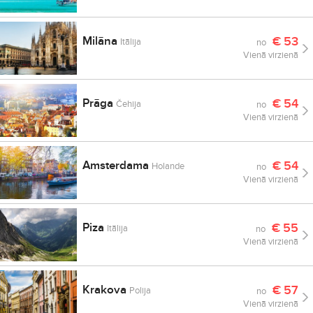
Milāna
€
53
Itālija
no
Vienā virzienā
Prāga
€
54
Čehija
no
Vienā virzienā
Amsterdama
€
54
Holande
no
Vienā virzienā
Piza
€
55
Itālija
no
Vienā virzienā
Krakova
€
57
Polija
no
Vienā virzienā