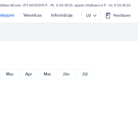
īdzības tālrunis
+371 66100919
P. - Pk. 9:00-18:00, epasts
info@aero.lv
P. - Sv. 9:00-18:00
lidojumi
Viesnīcas
Informācija
LV
Pasūtījumi
Mar
Apr
Mai
Jūn
Jūl