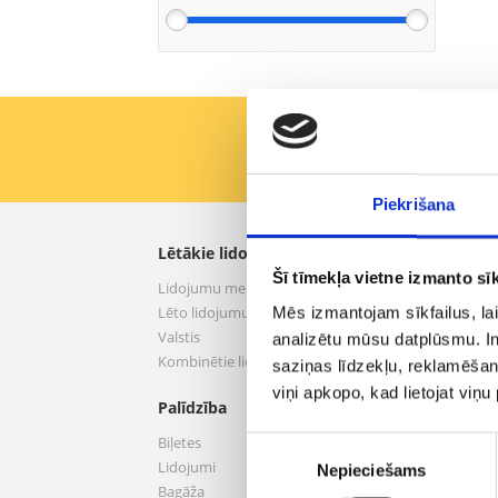
Pirmie saņemiet labāk
Piekrišana
Lētākie lidojumi
aero.
Šī tīmekļa vietne izmanto sīk
Lidojumu meklēšana
Par 
Lēto lidojumu piedāvājumi
Nosac
Mēs izmantojam sīkfailus, lai
Valstis
Privā
analizētu mūsu datplūsmu. In
Kombinētie lidojumi
Pakal
saziņas līdzekļu, reklamēšana
Infor
viņi apkopo, kad lietojat viņ
Palīdzība
Konta
Viesnī
Biļetes
Piekrišanas
Inter
Lidojumi
Nepieciešams
izvēle
Auto
Bagāža