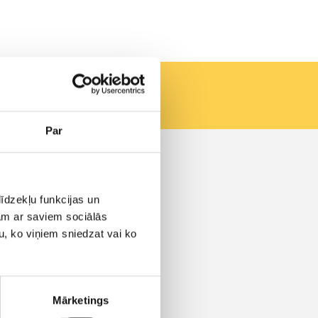
Par
Kontakti
Vašingtono a. 1, Vilnius
īdzekļu funkcijas un
info@aero.lv
+371 66100919
jam ar saviem sociālās
Zvani tiek pieņemti:
u, ko viņiem sniedzat vai ko
P. - Pk. 9:00 - 18:00
Ka arī krievu un angļu
valodās:
P. - Pk. 8:00 - 18:00
Mārketings