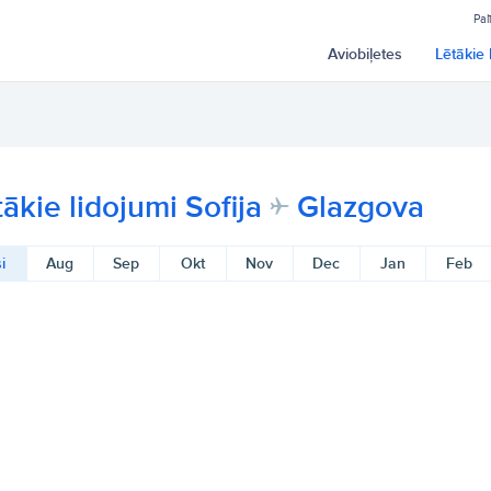
Pal
Aviobiļetes
Lētākie 
tākie lidojumi Sofija
Glazgova
i
Aug
Sep
Okt
Nov
Dec
Jan
Feb