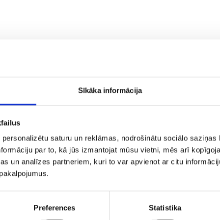
os lētu lidojumu aero.lv piedāvājumus!
Sīkāka informācija
lv
Mūsu partneri
failus
mums
ījumi un noteikumi
 personalizētu saturu un reklāmas, nodrošinātu sociālo saziņas l
tuma politika
formāciju par to, kā jūs izmantojat mūsu vietni, mēs arī kopīgo
pojumu
s un analīzes partneriem, kuri to var apvienot ar citu informācij
mācija
u pakalpojumus.
kti
cas
nets ārzemēs
Preferences
Statistika
 noma