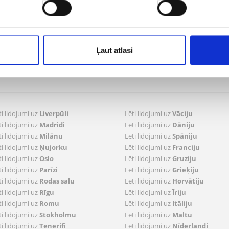
Sekojiet mums
pi un kontakti presei
dātu privātuma politika
 pasūtījumi
Ļaut atlasi
ldīt pasūtījumus
trācija lidojumam
ti lidojumi uz
Liverpūli
Lēti lidojumi uz
Vāciju
ti lidojumi uz
Madridi
Lēti lidojumi uz
Dāniju
ti lidojumi uz
Milānu
Lēti lidojumi uz
Spāniju
ti lidojumi uz
Ņujorku
Lēti lidojumi uz
Franciju
ti lidojumi uz
Oslo
Lēti lidojumi uz
Gruziju
ti lidojumi uz
Parīzi
Lēti lidojumi uz
Grieķiju
ti lidojumi uz
Rodas salu
Lēti lidojumi uz
Horvātiju
ti lidojumi uz
Rīgu
Lēti lidojumi uz
Īriju
ti lidojumi uz
Romu
Lēti lidojumi uz
Itāliju
ti lidojumi uz
Stokholmu
Lēti lidojumi uz
Maltu
ti lidojumi uz
Tenerifi
Lēti lidojumi uz
Nīderlandi