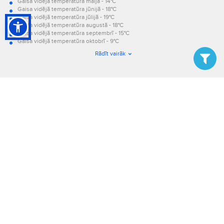
Gaisa vidējā temperatūra maijā - 14°C
Gaisa vidējā temperatūra jūnijā - 18°C
Gaisa vidējā temperatūra jūlijā - 19°C
Gaisa vidējā temperatūra augustā - 18°C
Gaisa vidējā temperatūra septembrī - 15°C
Gaisa vidējā temperatūra oktobrī - 9°C
Gaisa vidējā temperatūra novembrī - 4°C
Rādīt vairāk
Gaisa vidējā temperatūra decembrī - -1°C.