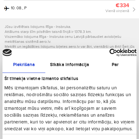
€334
10. 08., P
Vienā virzienā
Jūsu izvēlētais lidojums Rīga - Insbruka.
Attālums starp šīm pilsētām taisnā līnijā ir 1378.3 km.
Viszemāko lidojuma Rīga - Insbruka cenu Latvijā pārbaudiet aviobiļešu
meklēšanas sistēmā aero.lv.
Meklēt un iegādāties lidojumu biļetes aero.lv var ātri, vienkārši un ērti! Šeit jūs
vienmēr atradīsiet daudzus lidojumus dažādos virzienos un datumos gan ar
lētajām lidsabiedrībām, piemēram, Ryanair vai Wizzair, gan ar regulāro lidojumu
sabiedrībām, piemēram, LOT, airBaltic vai Lufthansa. Aizmirstiet rūpes un
Piekrišana
Sīkāka informācija
Par
uzticiet sava lidojuma biļešu pasūtīšanu profesionālajām aero.lv rokām.
Par Austriju
Šī tīmekļa vietne izmanto sīkfailus
Jūs vilina Austrija? Lieliska izvēle! Šī valsts atrodas - Eiropā. aero.lv, un jūsu
Mēs izmantojam sīkfailus, lai personalizētu saturu un
lēto lidojumu partneris palīdzēs ne tikai atrast vislētākos lidojumus, bet arī
reklāmas, nodrošinātu sociālo saziņas līdzekļu funkcijas un
parūpēsies, lai ceļojums būtu ērts un tieši tāds, kāds Jums vajadzīgs.
Neaizmirstiet par laika atšķirību! Austrija atrodas GMT +2 laika joslā, tātad, kad
analizētu mūsu datplūsmu. Informāciju par to, kā jūs
Latvijā ir plkst. 13.00., tur pulkstenis sit 12.
izmantojat mūsu vietni, mēs arī kopīgojam ar saviem
Austrija (AT) ir brīnišķīgs ceļojumu virziens. Lidojiet uz valsti, kuras iedzīvotāju
2
sociālās saziņas līdzekļu, reklamēšanas un analīzes
skaits sasniedz 8.85 miljonus. Valsts aizņem 83858 km
, platību, tātad
iedzīvotāju skaits uz vienu kvadrātkilometru tajā ir 105.5. Atbraucot uz Austriju,
partneriem, kuri to var apvienot ar citu informāciju, ko viņiem
jūs varēsiet sazināties vismaz 4 valodās, jo valsts iedzīvotāji runā šādās
sniedzat vai ko viņi apkopo, kad lietojat viņu pakalpojumus.
valodās: vācu, horvātu, ungāru, slovēņu.
Valsts nacionālā valūta ir EUR. Tātad nebūs jālauza galva valūtas maiņas dēļ.
Piekrišanas