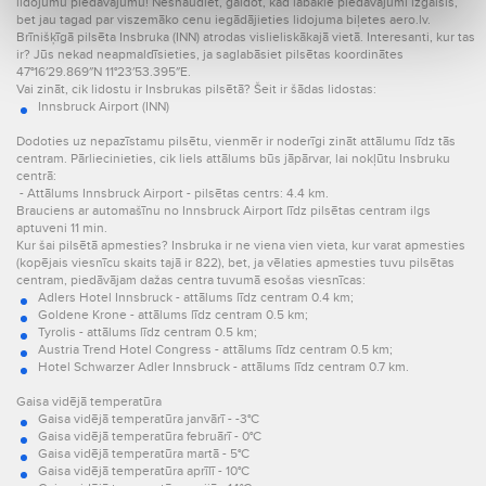
lidojumu piedāvājumu! Nesnaudiet, gaidot, kad labākie piedāvājumi izgaisīs,
bet jau tagad par viszemāko cenu iegādājieties lidojuma biļetes aero.lv.
Brīnišķīgā pilsēta Insbruka (INN) atrodas vislieliskākajā vietā. Interesanti, kur tas
ir? Jūs nekad neapmaldīsieties, ja saglabāsiet pilsētas koordinātes
47°16′29.869″N 11°23′53.395″E.
Vai zināt, cik lidostu ir Insbrukas pilsētā? Šeit ir šādas lidostas:
Innsbruck Airport (INN)
Dodoties uz nepazīstamu pilsētu, vienmēr ir noderīgi zināt attālumu līdz tās
centram. Pārliecinieties, cik liels attālums būs jāpārvar, lai nokļūtu Insbruku
centrā:
- Attālums Innsbruck Airport - pilsētas centrs: 4.4 km.
Brauciens ar automašīnu no Innsbruck Airport līdz pilsētas centram ilgs
aptuveni 11 min.
Kur šai pilsētā apmesties? Insbruka ir ne viena vien vieta, kur varat apmesties
(kopējais viesnīcu skaits tajā ir 822), bet, ja vēlaties apmesties tuvu pilsētas
centram, piedāvājam dažas centra tuvumā esošas viesnīcas:
Adlers Hotel Innsbruck - attālums līdz centram 0.4 km;
Goldene Krone - attālums līdz centram 0.5 km;
Tyrolis - attālums līdz centram 0.5 km;
Austria Trend Hotel Congress - attālums līdz centram 0.5 km;
Hotel Schwarzer Adler Innsbruck - attālums līdz centram 0.7 km.
Gaisa vidējā temperatūra
Gaisa vidējā temperatūra janvārī - -3°C
Gaisa vidējā temperatūra februārī - 0°C
Gaisa vidējā temperatūra martā - 5°C
Gaisa vidējā temperatūra aprīlī - 10°C