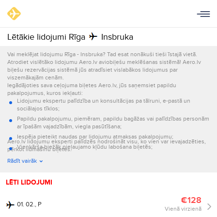
Lētākie lidojumi Rīga
Insbruka
Vai meklējat lidojumu Rīga - Insbruka? Tad esat nonākuši tieši īstajā vietā.
Atrodiet vislētāko lidojumu Aero.lv aviobiļešu meklēšanas sistēmā! Aero.lv
biļešu rezervācijas sistēmā jūs atradīsiet vislabākos lidojumus par
viszemākajām cenām.
Iegādājoties sava ceļojuma biļetes Aero.lv, jūs saņemsiet papildu
pakalpojumus, kuros iekļauti:
Lidojumu ekspertu palīdzība un konsultācijas pa tālruni, e-pastā un
sociālajos tīklos;
Papildu pakalpojumu, piemēram, papildu bagāžas vai palīdzības personām
ar īpašām vajadzībām, viegla pasūtīšana;
Iespēja pieteikt naudas par lidojumu atmaksas pakalpojumu;
Aero.lv lidojumu eksperti palīdzēs nodrošināt visu, ko vien var ievajadzēties,
Vienkārša biežāk pieļaujamo kļūdu labošana biļetēs;
pērkot lidmašīnu biļetes.
Informācijas par lidojumu nosūtīšana e-pastā un ar īsziņām.
Rādīt vairāk
LĒTI LIDOJUMI
€128
01. 02., P
Vienā virzienā