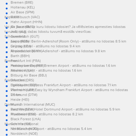
Bremen (BRE)
Holtenau (KEL)
Air Base (SPM)
Kopā 103.
Varrelbusch (VAC)
Hahn Airport (HHN)
Vai jūs jau zināt, uz kuru lidostu lidosiet? Ja vēlēsieties apmesties lidostas
Air Base (RMS)
tuvumā, raug, dažas lidostu tuvumā esošās viesnīcas:
Juist (JUI)
Schoenefeld:
Guetersloh (GUT)
Laerz (REB)
Airporthotel Berlin-Adlershof (Room Only) - attālums no lidostas 8.5 km
Leipzig (LEJ)
Grünau Hotel - attālums no lidostas 9.4 km
Rheindahlen (GMY)
Airporthotel Berlin-Adlershof - attālums no lidostas 9.8 km
Barth (BBH)
Bremen:
Frankfurt Intl (FRA)
Peenemuende (PEF)
Holiday Inn Express Bremen Airport - attālums no lidostas 1.6 km
Illesheim (ILH)
Atlantic Airport - attālums no lidostas 1.6 km
Bitburg Air Base (BBJ)
Frankfurt Intl:
Dresden (DRS)
Egelsbach (QEF)
Holiday Inn Express Frankfurt Airport - attālums no lidostas 7.1 km
Pforheim (UPF)
Vienna House Easy by Wyndham Frankfurt Airport - attālums no lidostas
Dortmund (DTM)
7.5 km
Heide (HEI)
Dortmund:
Munich International (MUC)
Parchim (SZW)
Best Western Hotel Dortmund Airport - attālums no lidostas 5.9 km
Muelheim (ESS)
Prodomo Hotel - attālums no lidostas 8.2 km
Black Forest (LHA)
Munich International:
Goehlis (IES)
Norddeich (NOD)
NH München Airport - attālums no lidostas 5.4 km
Norddeich (NOE)