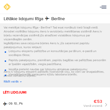
Lētākie lidojumi Rīga
Berlīne
Vai meklējat lidojumu Rīga - Berlīne? Tad esat nonākuši tieši īstajā vietā.
Atrodiet vislētāko lidojumu Aero.lv aviobiļešu meklēšanas sistēmā! Aero.lv
biļešu rezervācijas sistēmā jūs atradīsiet vislabākos lidojumus par
viszemākajām cenām.
Iegādājoties sava ceļojuma biļetes Aero.lv, jūs saņemsiet papildu
pakalpojumus, kuros iekļauti:
Lidojumu ekspertu palīdzība un konsultācijas pa tālruni, e-pastā un
sociālajos tīklos;
Papildu pakalpojumu, piemēram, papildu bagāžas vai palīdzības personām
ar īpašām vajadzībām, viegla pasūtīšana;
Iespēja pieteikt naudas par lidojumu atmaksas pakalpojumu;
Aero.lv lidojumu eksperti palīdzēs nodrošināt visu, ko vien var ievajadzēties,
Vienkārša biežāk pieļaujamo kļūdu labošana biļetēs;
pērkot lidmašīnu biļetes.
Informācijas par lidojumu nosūtīšana e-pastā un ar īsziņām.
Rādīt vairāk
LĒTI LIDOJUMI
€53
09. 10., Pk
Vienā virzienā