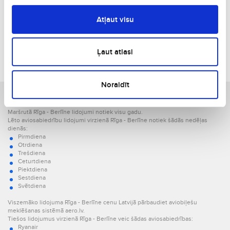
€279
23. 08., Sv
Vienā virzienā
Atļaut visu
€339
19. 08., T
Vienā virzienā
Ļaut atlasi
€380
12. 08., T
Vienā virzienā
Noraidīt
Jūsu izvēlētais lidojums Rīga - Berlīne.
Attālums starp šīm pilsētām taisnā līnijā ir 1312.4 km.
Maršrutā Rīga - Berlīne lidojumi notiek visu gadu.
Lēto aviosabiedrību lidojumi virzienā Rīga - Berlīne notiek šādās nedēļas
dienās:
Pirmdiena
Otrdiena
Trešdiena
Ceturtdiena
Piektdiena
Sestdiena
Svētdiena
Viszemāko lidojuma Rīga - Berlīne cenu Latvijā pārbaudiet aviobiļešu
meklēšanas sistēmā aero.lv.
Tiešos lidojumus virzienā Rīga - Berlīne veic šādas aviosabiedrības:
Ryanair