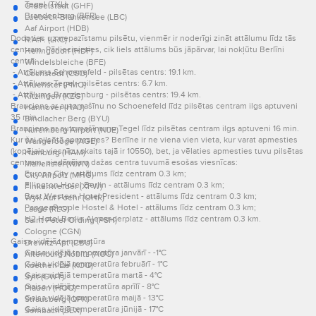
Tegel (TXL)
Giebelstadt (GHF)
Brandenburg (BER)
Luebeck-Blankensee (LBC)
Aaf Airport (HDB)
Dodoties uz nepazīstamu pilsētu, vienmēr ir noderīgi zināt attālumu līdz tās
R.A.F. (LRC)
centram. Pārliecinieties, cik liels attālums būs jāpārvar, lai nokļūtu Berlīni
Heringsdorf (HDF)
centrā:
Windelsbleiche (BFE)
- Attālums Schoenefeld - pilsētas centrs: 19.1 km.
Cochstedt (CSO)
- Attālums Tegel - pilsētas centrs: 6.7 km.
Muenster (FMO)
- Attālums Brandenburg - pilsētas centrs: 19.4 km.
Kitzingen (KZG)
Brauciens ar automašīnu no Schoenefeld līdz pilsētas centram ilgs aptuveni
Hannover (HAJ)
35 min.
Bindlacher Berg (BYU)
Brauciens ar automašīnu no Tegel līdz pilsētas centram ilgs aptuveni 16 min.
Nuremberg Airport (NUE)
Kur šai pilsētā apmesties? Berlīne ir ne viena vien vieta, kur varat apmesties
Wangerooge (AGE)
(kopējais viesnīcu skaits tajā ir 10550), bet, ja vēlaties apmesties tuvu pilsētas
Hamburg (HAM)
centram, piedāvājam dažas centra tuvumā esošas viesnīcas:
Mariensiel (WVN)
Europa City - attālums līdz centram 0.3 km;
City Airport (MHG)
Ellington Hotel Berlin - attālums līdz centram 0.3 km;
Finkenwerder (XFW)
Best Western Hotel President - attālums līdz centram 0.3 km;
Wyk Auf Foehr (OHR)
PangeaPeople Hostel & Hotel - attālums līdz centram 0.3 km;
Laage (RLG)
H2 Hotel Berlin Alexanderplatz - attālums līdz centram 0.3 km.
Saint Peter Ording (PSH)
Cologne (CGN)
Gaisa vidējā temperatūra
Drewitz Apt (CBU)
Gaisa vidējā temperatūra janvārī - -1°C
Altenburg Nobitz (AOC)
Gaisa vidējā temperatūra februārī - 1°C
Koethen De (KOQ)
Gaisa vidējā temperatūra martā - 4°C
Sylt (GWT)
Gaisa vidējā temperatūra aprīlī - 8°C
Plauen (HOQ)
Gaisa vidējā temperatūra maijā - 13°C
Strausberg (QPK)
Gaisa vidējā temperatūra jūnijā - 17°C
Sembach (SEX)