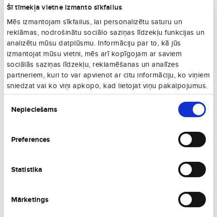
16. 08., Sv
Vienā virzienā
Šī tīmekļa vietne izmanto sīkfailus
€166
Mēs izmantojam sīkfailus, lai personalizētu saturu un
12. 01., O
Vienā virzienā
reklāmas, nodrošinātu sociālo saziņas līdzekļu funkcijas un
analizētu mūsu datplūsmu. Informāciju par to, kā jūs
€170
28. 08., Pk
izmantojat mūsu vietni, mēs arī kopīgojam ar saviem
Vienā virzienā
sociālās saziņas līdzekļu, reklamēšanas un analīzes
€179
partneriem, kuri to var apvienot ar citu informāciju, ko viņiem
20. 09., Sv
Vienā virzienā
sniedzat vai ko viņi apkopo, kad lietojat viņu pakalpojumus.
€185
Piekrišanas
15. 08., S
Vienā virzienā
Nepieciešams
izvēle
€192
30. 08., Sv
Vienā virzienā
Preferences
€197
24. 08., P
Vienā virzienā
Statistika
€199
24. 09., C
Vienā virzienā
€244
Mārketings
22. 08., S
Vienā virzienā