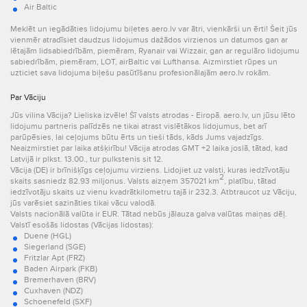
Air Baltic
Meklēt un iegādāties lidojumu biļetes aero.lv var ātri, vienkārši un ērti! Šeit jūs
vienmēr atradīsiet daudzus lidojumus dažādos virzienos un datumos gan ar
lētajām lidsabiedrībām, piemēram, Ryanair vai Wizzair, gan ar regulāro lidojumu
sabiedrībām, piemēram, LOT, airBaltic vai Lufthansa. Aizmirstiet rūpes un
uzticiet sava lidojuma biļešu pasūtīšanu profesionālajām aero.lv rokām.
Par Vāciju
Jūs vilina Vācija? Lieliska izvēle! Šī valsts atrodas - Eiropā. aero.lv, un jūsu lēto
lidojumu partneris palīdzēs ne tikai atrast vislētākos lidojumus, bet arī
parūpēsies, lai ceļojums būtu ērts un tieši tāds, kāds Jums vajadzīgs.
Neaizmirstiet par laika atšķirību! Vācija atrodas GMT +2 laika joslā, tātad, kad
Latvijā ir plkst. 13.00., tur pulkstenis sit 12.
Vācija (DE) ir brīnišķīgs ceļojumu virziens. Lidojiet uz valsti, kuras iedzīvotāju
2
skaits sasniedz 82.93 miljonus. Valsts aizņem 357021 km
, platību, tātad
iedzīvotāju skaits uz vienu kvadrātkilometru tajā ir 232.3. Atbtraucot uz Vāciju,
jūs varēsiet sazināties tikai vācu valodā.
Valsts nacionālā valūta ir EUR. Tātad nebūs jālauza galva valūtas maiņas dēļ.
Valstī esošās lidostas (Vācijas lidostas):
Duene (HGL)
Siegerland (SGE)
Fritzlar Apt (FRZ)
Baden Airpark (FKB)
Bremerhaven (BRV)
Cuxhaven (NDZ)
Schoenefeld (SXF)