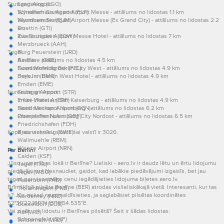
Stuttgart Airport:
Langeoog (LGO)
Schaeferhaus Airport (FLF)
Wyndham Stuttgart Airport Messe - attālums no lidostas 1.1 km
Neumuenster (EUM)
Wyndham Stuttgart Airport Messe (Ex Grand City) - attālums no lidostas 2.2
Guettin (GTI)
km
Zweibruecken (ZQW)
Ibis Stuttgart Airport Messe Hotel - attālums no lidostas 7 km
Merzbrueck (AAH)
Tegel:
Burg Feuerstein (URD)
Air Base (GKE)
Baerlin - attālums no lidostas 4.5 km
Fuerstenfeldbruck (FEL)
Good Morning Berlin City West - attālums no lidostas 4.9 km
Borkum (BMK)
Days Inn Berlin West Hotel - attālums no lidostas 4.9 km
Emden (EME)
Nuremberg Airport:
Stuttgart Airport (STR)
Erfurt-Weimar (ERF)
Invite Hotel An Der Kaiserburg - attālums no lidostas 4.9 km
Saarbruecken Airport (SCN)
Hotel Metropol Nurnberg - attālums no lidostas 6.2 km
Oberpfaffenhofen (OBF)
Premier Inn Nuernberg City Nordost - attālums no lidostas 6.5 km
Friedrichshafen (FDH)
Kopējais viesnīcu skaits šai valstī ir 3026.
Braunschweig (BWE)
Wallmuehle (RBM)
Weeze Airport (NRN)
Par Berlīni
Calden (KSF)
Jūsu uzmanības lokā ir Berlīne? Lieliski - aero.lv ir daudz lētu un ērtu lidojumu
Tegel (TXL)
piedāvājumu! Nesnaudiet, gaidot, kad labākie piedāvājumi izgaisīs, bet jau
Jagel (WBG)
tagad par viszemāko cenu iegādājieties lidojuma biļetes aero.lv.
Paderborn (PAD)
Brīnišķīgā pilsēta Berlīne (BER) atrodas vislieliskākajā vietā. Interesanti, kur tas
Trollenhagen (FNB)
ir? Jūs nekad neapmaldīsieties, ja saglabāsiet pilsētas koordinātes
Norderney (NRD)
52°30′22.189″N 13°19′54.535″E.
Dusseldorf (DUS)
Vai zināt, cik lidostu ir Berlīnes pilsētā? Šeit ir šādas lidostas:
Aaf (WIE)
Schoenefeld (SXF)
Wildenrath (WID)