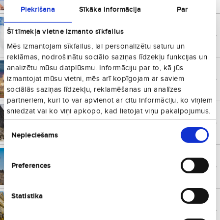
Piekrišana
Sīkāka informācija
Par
Kauņa
€
63
Šī tīmekļa vietne izmanto sīkfailus
Lietuva
no
Vienā virzienā
Mēs izmantojam sīkfailus, lai personalizētu saturu un
reklāmas, nodrošinātu sociālo saziņas līdzekļu funkcijas un
analizētu mūsu datplūsmu. Informāciju par to, kā jūs
Oslo
€
66
Norvēģija
no
izmantojat mūsu vietni, mēs arī kopīgojam ar saviem
Vienā virzienā
sociālās saziņas līdzekļu, reklamēšanas un analīzes
partneriem, kuri to var apvienot ar citu informāciju, ko viņiem
sniedzat vai ko viņi apkopo, kad lietojat viņu pakalpojumus.
Reusa
€
66
Spānija
no
Piekrišanas
Vienā virzienā
Nepieciešams
izvēle
Berlīne
€
68
Vācija
no
Preferences
Vienā virzienā
Statistika
Krakova
€
88
Polija
no
Vienā virzienā