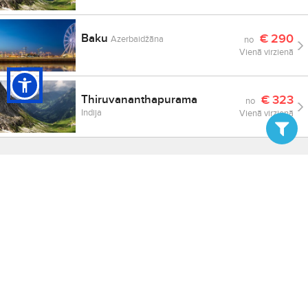
Baku
€
290
Azerbaidžāna
no
Vienā virzienā
Thiruvananthapurama
€
323
no
Indija
Vienā virzienā