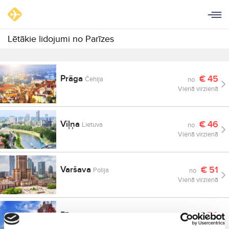
Lētākie lidojumi no Parīzes
Prāga
€
45
Čehija
no
Vienā virzienā
Viļņa
€
46
Lietuva
no
Vienā virzienā
Varšava
€
51
Polija
no
Vienā virzienā
Rīga
€
58
Latvija
no
Vienā virzienā