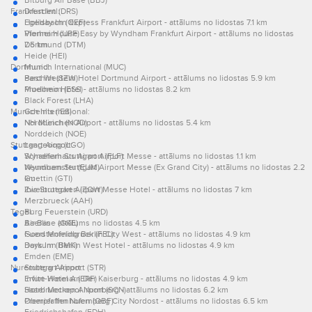
Bitburg Air Base (BBJ)
Frankfurt Intl:
Dresden (DRS)
Egelsbach (QEF)
Holiday Inn Express Frankfurt Airport - attālums no lidostas 7.1 km
Pforheim (UPF)
Vienna House Easy by Wyndham Frankfurt Airport - attālums no lidostas
Dortmund (DTM)
7.5 km
Heide (HEI)
Dortmund:
Munich International (MUC)
Parchim (SZW)
Best Western Hotel Dortmund Airport - attālums no lidostas 5.9 km
Muelheim (ESS)
Prodomo Hotel - attālums no lidostas 8.2 km
Black Forest (LHA)
Munich International:
Goehlis (IES)
Norddeich (NOD)
NH München Airport - attālums no lidostas 5.4 km
Norddeich (NOE)
Stuttgart Airport:
Langeoog (LGO)
Schaeferhaus Airport (FLF)
Wyndham Stuttgart Airport Messe - attālums no lidostas 1.1 km
Neumuenster (EUM)
Wyndham Stuttgart Airport Messe (Ex Grand City) - attālums no lidostas 2.2
Guettin (GTI)
km
Zweibruecken (ZQW)
Ibis Stuttgart Airport Messe Hotel - attālums no lidostas 7 km
Merzbrueck (AAH)
Tegel:
Burg Feuerstein (URD)
Air Base (GKE)
Baerlin - attālums no lidostas 4.5 km
Fuerstenfeldbruck (FEL)
Good Morning Berlin City West - attālums no lidostas 4.9 km
Borkum (BMK)
Days Inn Berlin West Hotel - attālums no lidostas 4.9 km
Emden (EME)
Nuremberg Airport:
Stuttgart Airport (STR)
Erfurt-Weimar (ERF)
Invite Hotel An Der Kaiserburg - attālums no lidostas 4.9 km
Saarbruecken Airport (SCN)
Hotel Metropol Nurnberg - attālums no lidostas 6.2 km
Oberpfaffenhofen (OBF)
Premier Inn Nuernberg City Nordost - attālums no lidostas 6.5 km