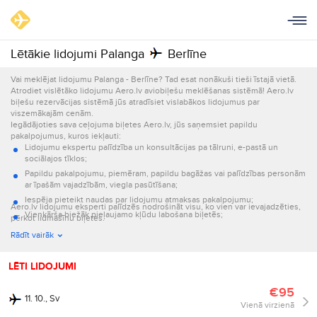
Lētākie lidojumi Palanga
Berlīne
Vai meklējat lidojumu Palanga - Berlīne? Tad esat nonākuši tieši īstajā vietā.
Atrodiet vislētāko lidojumu Aero.lv aviobiļešu meklēšanas sistēmā! Aero.lv
biļešu rezervācijas sistēmā jūs atradīsiet vislabākos lidojumus par
viszemākajām cenām.
Iegādājoties sava ceļojuma biļetes Aero.lv, jūs saņemsiet papildu
pakalpojumus, kuros iekļauti:
Lidojumu ekspertu palīdzība un konsultācijas pa tālruni, e-pastā un
sociālajos tīklos;
Papildu pakalpojumu, piemēram, papildu bagāžas vai palīdzības personām
ar īpašām vajadzībām, viegla pasūtīšana;
Iespēja pieteikt naudas par lidojumu atmaksas pakalpojumu;
Aero.lv lidojumu eksperti palīdzēs nodrošināt visu, ko vien var ievajadzēties,
Vienkārša biežāk pieļaujamo kļūdu labošana biļetēs;
pērkot lidmašīnu biļetes.
Informācijas par lidojumu nosūtīšana e-pastā un ar īsziņām.
Rādīt vairāk
LĒTI LIDOJUMI
€95
11. 10., Sv
Vienā virzienā