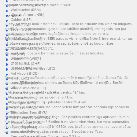
Friedrichshafen (FDH)
Kopējais viesnīcu skaits šai valstī ir 3026.
Braunschweig (BWE)
Wallmuehle (RBM)
Weeze Airport (NRN)
Par Berlīni
Calden (KSF)
Jūsu uzmanības lokā ir Berlīne? Lieliski - aero.lv ir daudz lētu un ērtu lidojumu
Tegel (TXL)
piedāvājumu! Nesnaudiet, gaidot, kad labākie piedāvājumi izgaisīs, bet jau
Jagel (WBG)
tagad par viszemāko cenu iegādājieties lidojuma biļetes aero.lv.
Paderborn (PAD)
Brīnišķīgā pilsēta Berlīne (BER) atrodas vislieliskākajā vietā. Interesanti, kur tas
Trollenhagen (FNB)
ir? Jūs nekad neapmaldīsieties, ja saglabāsiet pilsētas koordinātes
Norderney (NRD)
52°30′22.189″N 13°19′54.535″E.
Dusseldorf (DUS)
Vai zināt, cik lidostu ir Berlīnes pilsētā? Šeit ir šādas lidostas:
Aaf (WIE)
Schoenefeld (SXF)
Wildenrath (WID)
Tegel (TXL)
Giebelstadt (GHF)
Brandenburg (BER)
Luebeck-Blankensee (LBC)
Aaf Airport (HDB)
Dodoties uz nepazīstamu pilsētu, vienmēr ir noderīgi zināt attālumu līdz tās
R.A.F. (LRC)
centram. Pārliecinieties, cik liels attālums būs jāpārvar, lai nokļūtu Berlīni
Heringsdorf (HDF)
centrā:
Windelsbleiche (BFE)
- Attālums Schoenefeld - pilsētas centrs: 19.1 km.
Cochstedt (CSO)
- Attālums Tegel - pilsētas centrs: 6.7 km.
Muenster (FMO)
- Attālums Brandenburg - pilsētas centrs: 19.4 km.
Kitzingen (KZG)
Brauciens ar automašīnu no Schoenefeld līdz pilsētas centram ilgs aptuveni
Hannover (HAJ)
35 min.
Bindlacher Berg (BYU)
Brauciens ar automašīnu no Tegel līdz pilsētas centram ilgs aptuveni 16 min.
Nuremberg Airport (NUE)
Kur šai pilsētā apmesties? Berlīne ir ne viena vien vieta, kur varat apmesties
Wangerooge (AGE)
(kopējais viesnīcu skaits tajā ir 10550), bet, ja vēlaties apmesties tuvu pilsētas
Hamburg (HAM)
centram, piedāvājam dažas centra tuvumā esošas viesnīcas:
Mariensiel (WVN)
Europa City - attālums līdz centram 0.3 km;