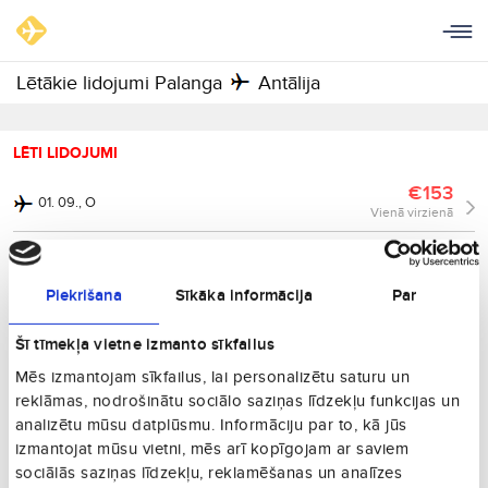
Lētākie lidojumi Palanga
Antālija
LĒTI LIDOJUMI
€153
01. 09., O
Vienā virzienā
€214
16. 10., Pk
Vienā virzienā
Piekrišana
Sīkāka informācija
Par
€240
23. 09., T
Vienā virzienā
Šī tīmekļa vietne izmanto sīkfailus
€311
02. 04., Pk
Mēs izmantojam sīkfailus, lai personalizētu saturu un
Vienā virzienā
reklāmas, nodrošinātu sociālo saziņas līdzekļu funkcijas un
€346
analizētu mūsu datplūsmu. Informāciju par to, kā jūs
31. 08., P
Vienā virzienā
izmantojat mūsu vietni, mēs arī kopīgojam ar saviem
sociālās saziņas līdzekļu, reklamēšanas un analīzes
€354
27. 09., Sv