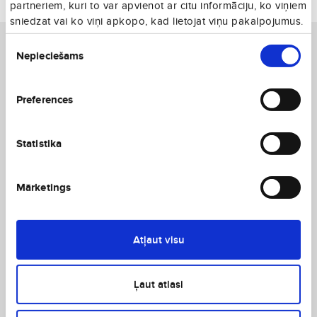
partneriem, kuri to var apvienot ar citu informāciju, ko viņiem
Vienā virzienā
sniedzat vai ko viņi apkopo, kad lietojat viņu pakalpojumus.
Piekrišanas
Nepieciešams
izvēle
Preferences
Statistika
Mārketings
Atļaut visu
Ļaut atlasi