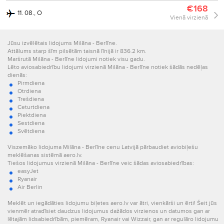
€168
11. 08., O
Vienā virzienā
Jūsu izvēlētais lidojums Milāna - Berlīne.
Attālums starp šīm pilsētām taisnā līnijā ir 836.2 km.
Maršrutā Milāna - Berlīne lidojumi notiek visu gadu.
Lēto aviosabiedrību lidojumi virzienā Milāna - Berlīne notiek šādās nedēļas
dienās:
Pirmdiena
Otrdiena
Trešdiena
Ceturtdiena
Piektdiena
Sestdiena
Svētdiena
Viszemāko lidojuma Milāna - Berlīne cenu Latvijā pārbaudiet aviobiļešu
meklēšanas sistēmā aero.lv.
Tiešos lidojumus virzienā Milāna - Berlīne veic šādas aviosabiedrības:
easyJet
Ryanair
Air Berlin
Meklēt un iegādāties lidojumu biļetes aero.lv var ātri, vienkārši un ērti! Šeit jūs
vienmēr atradīsiet daudzus lidojumus dažādos virzienos un datumos gan ar
lētajām lidsabiedrībām, piemēram, Ryanair vai Wizzair, gan ar regulāro lidojumu