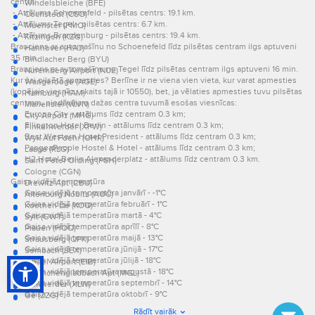
centrā:
Windelsbleiche (BFE)
- Attālums Schoenefeld - pilsētas centrs: 19.1 km.
Cochstedt (CSO)
- Attālums Tegel - pilsētas centrs: 6.7 km.
Muenster (FMO)
- Attālums Brandenburg - pilsētas centrs: 19.4 km.
Kitzingen (KZG)
Brauciens ar automašīnu no Schoenefeld līdz pilsētas centram ilgs aptuveni
Hannover (HAJ)
35 min.
Bindlacher Berg (BYU)
Brauciens ar automašīnu no Tegel līdz pilsētas centram ilgs aptuveni 16 min.
Nuremberg Airport (NUE)
Kur šai pilsētā apmesties? Berlīne ir ne viena vien vieta, kur varat apmesties
Wangerooge (AGE)
(kopējais viesnīcu skaits tajā ir 10550), bet, ja vēlaties apmesties tuvu pilsētas
Hamburg (HAM)
centram, piedāvājam dažas centra tuvumā esošas viesnīcas:
Mariensiel (WVN)
Europa City - attālums līdz centram 0.3 km;
City Airport (MHG)
Ellington Hotel Berlin - attālums līdz centram 0.3 km;
Finkenwerder (XFW)
Best Western Hotel President - attālums līdz centram 0.3 km;
Wyk Auf Foehr (OHR)
PangeaPeople Hostel & Hotel - attālums līdz centram 0.3 km;
Laage (RLG)
H2 Hotel Berlin Alexanderplatz - attālums līdz centram 0.3 km.
Saint Peter Ording (PSH)
Cologne (CGN)
Gaisa vidējā temperatūra
Drewitz Apt (CBU)
Gaisa vidējā temperatūra janvārī - -1°C
Altenburg Nobitz (AOC)
Gaisa vidējā temperatūra februārī - 1°C
Koethen De (KOQ)
Gaisa vidējā temperatūra martā - 4°C
Sylt (GWT)
Gaisa vidējā temperatūra aprīlī - 8°C
Plauen (HOQ)
Gaisa vidējā temperatūra maijā - 13°C
Strausberg (QPK)
Gaisa vidējā temperatūra jūnijā - 17°C
Sembach (SEX)
Gaisa vidējā temperatūra jūlijā - 18°C
Kindel Airport (EIB)
Gaisa vidējā temperatūra augustā - 18°C
Moenchengladbach Apt (MGL)
Gaisa vidējā temperatūra septembrī - 14°C
Lemwerder (XLW)
Gaisa vidējā temperatūra oktobrī - 9°C
Ge (ZZG)
Gaisa vidējā temperatūra novembrī - 4°C
Schwesing (QHU)
Rādīt vairāk