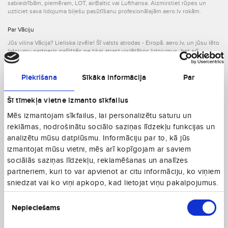
sabiedrībām, piemēram, LOT, airBaltic vai Lufthansa. Aizmirstiet rūpes un
uzticiet sava lidojuma biļešu pasūtīšanu profesionālajām aero.lv rokām.
Par Vāciju
Jūs vilina Vācija? Lieliska izvēle! Šī valsts atrodas - Eiropā. aero.lv, un jūsu lēto
lidojumu partneris palīdzēs ne tikai atrast vislētākos lidojumus, bet arī
parūpēsies, lai ceļojums būtu ērts un tieši tāds, kāds Jums vajadzīgs.
Neaizmirstiet par laika atšķirību! Vācija atrodas GMT +2 laika joslā, tātad, kad
Latvijā ir plkst. 13.00., tur pulkstenis sit 12.
Piekrišana
Sīkāka informācija
Par
Vācija (DE) ir brīnišķīgs ceļojumu virziens. Lidojiet uz valsti, kuras iedzīvotāju
2
skaits sasniedz 82.93 miljonus. Valsts aizņem 357021 km
, platību, tātad
Šī tīmekļa vietne izmanto sīkfailus
iedzīvotāju skaits uz vienu kvadrātkilometru tajā ir 232.3. Atbtraucot uz Vāciju,
jūs varēsiet sazināties tikai vācu valodā.
Mēs izmantojam sīkfailus, lai personalizētu saturu un
Valsts nacionālā valūta ir EUR. Tātad nebūs jālauza galva valūtas maiņas dēļ.
Valstī esošās lidostas (Vācijas lidostas):
reklāmas, nodrošinātu sociālo saziņas līdzekļu funkcijas un
Duene (HGL)
analizētu mūsu datplūsmu. Informāciju par to, kā jūs
Siegerland (SGE)
izmantojat mūsu vietni, mēs arī kopīgojam ar saviem
Fritzlar Apt (FRZ)
Baden Airpark (FKB)
sociālās saziņas līdzekļu, reklamēšanas un analīzes
Bremerhaven (BRV)
partneriem, kuri to var apvienot ar citu informāciju, ko viņiem
Cuxhaven (NDZ)
Schoenefeld (SXF)
sniedzat vai ko viņi apkopo, kad lietojat viņu pakalpojumus.
Bremen (BRE)
Piekrišanas
Holtenau (KEL)
Air Base (SPM)
Nepieciešams
izvēle
Kopā 103.
Varrelbusch (VAC)
Hahn Airport (HHN)