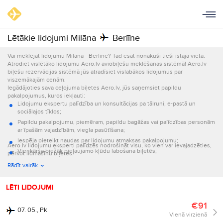
Lētākie lidojumi Milāna
Berlīne
Vai meklējat lidojumu Milāna - Berlīne? Tad esat nonākuši tieši īstajā vietā.
Atrodiet vislētāko lidojumu Aero.lv aviobiļešu meklēšanas sistēmā! Aero.lv
biļešu rezervācijas sistēmā jūs atradīsiet vislabākos lidojumus par
viszemākajām cenām.
Iegādājoties sava ceļojuma biļetes Aero.lv, jūs saņemsiet papildu
pakalpojumus, kuros iekļauti:
Lidojumu ekspertu palīdzība un konsultācijas pa tālruni, e-pastā un
sociālajos tīklos;
Papildu pakalpojumu, piemēram, papildu bagāžas vai palīdzības personām
ar īpašām vajadzībām, viegla pasūtīšana;
Iespēja pieteikt naudas par lidojumu atmaksas pakalpojumu;
Aero.lv lidojumu eksperti palīdzēs nodrošināt visu, ko vien var ievajadzēties,
Vienkārša biežāk pieļaujamo kļūdu labošana biļetēs;
pērkot lidmašīnu biļetes.
Informācijas par lidojumu nosūtīšana e-pastā un ar īsziņām.
Rādīt vairāk
LĒTI LIDOJUMI
€91
07. 05., Pk
Vienā virzienā