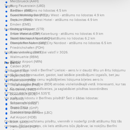
Merzbrueck (AAH)
Tegel:
Burg Feuerstein (URD)
Air Base (GKE)
Baerlin - attālums no lidostas 4.5 km
Fuerstenfeldbruck (FEL)
Good Morning Berlin City West - attālums no lidostas 4.9 km
Borkum (BMK)
Days Inn Berlin West Hotel - attālums no lidostas 4.9 km
Emden (EME)
Nuremberg Airport:
Stuttgart Airport (STR)
Erfurt-Weimar (ERF)
Invite Hotel An Der Kaiserburg - attālums no lidostas 4.9 km
Saarbruecken Airport (SCN)
Hotel Metropol Nurnberg - attālums no lidostas 6.2 km
Oberpfaffenhofen (OBF)
Premier Inn Nuernberg City Nordost - attālums no lidostas 6.5 km
Friedrichshafen (FDH)
Kopējais viesnīcu skaits šai valstī ir 3026.
Braunschweig (BWE)
Wallmuehle (RBM)
Weeze Airport (NRN)
Par Berlīni
Calden (KSF)
Jūsu uzmanības lokā ir Berlīne? Lieliski - aero.lv ir daudz lētu un ērtu lidojumu
Tegel (TXL)
piedāvājumu! Nesnaudiet, gaidot, kad labākie piedāvājumi izgaisīs, bet jau
Jagel (WBG)
tagad par viszemāko cenu iegādājieties lidojuma biļetes aero.lv.
Paderborn (PAD)
Brīnišķīgā pilsēta Berlīne (BER) atrodas vislieliskākajā vietā. Interesanti, kur tas
Trollenhagen (FNB)
ir? Jūs nekad neapmaldīsieties, ja saglabāsiet pilsētas koordinātes
Norderney (NRD)
52°30′22.189″N 13°19′54.535″E.
Dusseldorf (DUS)
Vai zināt, cik lidostu ir Berlīnes pilsētā? Šeit ir šādas lidostas:
Aaf (WIE)
Schoenefeld (SXF)
Wildenrath (WID)
Tegel (TXL)
Giebelstadt (GHF)
Brandenburg (BER)
Luebeck-Blankensee (LBC)
Aaf Airport (HDB)
Dodoties uz nepazīstamu pilsētu, vienmēr ir noderīgi zināt attālumu līdz tās
R.A.F. (LRC)
centram. Pārliecinieties, cik liels attālums būs jāpārvar, lai nokļūtu Berlīni
Heringsdorf (HDF)